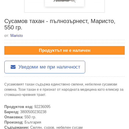
Увеличи
Сусамов тахан - пълнозърнест, Маристо,
550 гр.
от:
Maristo
Продуктът не е наличен
Уведоми ме при наличност
Сусамовият тахан съдържа единствено смлени, небелени сусамови
семена. Този тахан е е признат от народната медицина като еликсир за
стомашно-чревния тракт.
Продуктов код:
92236095
Баркод:
3800500230238
Опаковка:
550 гр.
Произход:
България
Съдържание:
Смлян, суров, небелен сусам