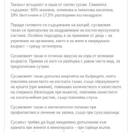
Таханът всъщност е каша от смлян сусам. Семената
съдържат: 60% мазнина, олеинова и линолова киселина,
19% белтъчини и 17,5% разтворими въглехидрати.
Поради голямото си съдържание на калций, сусамовия
тахан се препоръчва за заздравяване на костно-мускулната
система. Особено подходящ е за приемане от деца – за
укрепване на организма, както и за жени в напреднала
възраст – срещу остеопроза.
Сусамовият тахан е отлична закуска за хора от всякакви
възрасти. Приема се като се разбърка с равни части мед, за
предпочитане сутрин.
Сусамовият тахан допълва енергията на бъбреците, която
повлиява качеството на костната тъкан, също образуването
на кръвта (при анемия), повишава количеството и качеството
на спермата (безплодие при мъжете), повлиява качеството
на косата-нейния растеж, също повлиява слуха.
Сусамовият тахан е изключително полезен при
профилактика и лечение на запека, също при суха кашлица.
Сусамът трябва да бъде ежедневно допълнение към
храната при жените в менопаузата – при горещи вълни,