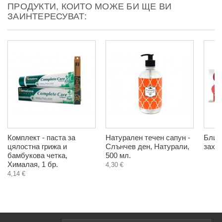
ПРОДУКТИ, КОИТО МОЖЕ БИ ЩЕ ВИ
ЗАИНТЕРЕСУВАТ:
Комплект - паста за
Натурален течен сапун -
Близа
цялостна грижа и
Слънчев ден, Натурали,
захар
бамбукова четка,
500 мл.
Хималая, 1 бр.
4,30 €
4,14 €