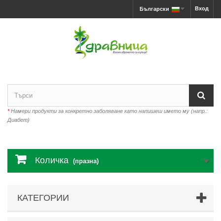
Вход
Български
*
Намери продукти за конкретно заболяване като напишеш името му (напр.:
Диабет)
Количка
(празна)
КАТЕГОРИИ