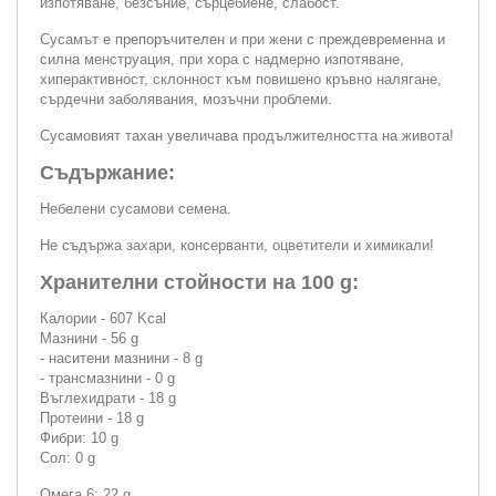
изпотяване, безсъние, сърцебиене, слабост.
Сусамът е препоръчителен и при жени с преждевременна и
силна менструация, при хора с надмерно изпотяване,
хиперактивност, склонност към повишено кръвно налягане,
сърдечни заболявания, мозъчни проблеми.
Сусамовият тахан увеличава продължителността на живота!
Съдържание:
Небелени сусамови семена.
Не съдържа захари, консерванти, оцветители и химикали!
Хранителни стойности на 100 g:
Калории - 607 Kcal
Мазнини - 56 g
- наситени мазнини - 8 g
- трансмазнини - 0 g
Въглехидрати - 18 g
Протеини - 18 g
Фибри: 10 g
Сол: 0 g
Омега 6: 22 g