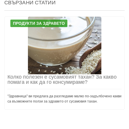
СВЪРЗАНИ СТАТИИ
ПРОДУКТИ ЗА ЗДРАВЕТО
Колко полезен е сусамовият тахан? За какво
помага и как да го консумираме?
"Здравница" ви предлага да разгледаме малко по-задълбочено какви
са възможните ползи за здравето от сусамовия тахан.