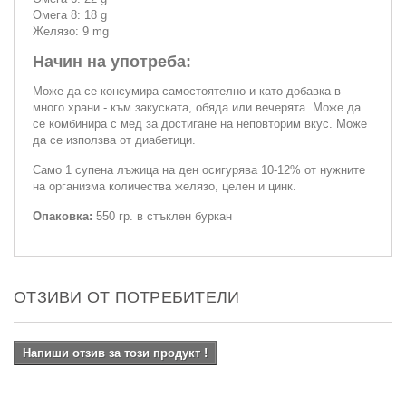
Омега 8: 18 g
Желязо: 9 mg
Начин на употреба:
Може да се консумира самостоятелно и като добавка в
много храни - към закуската, обяда или вечерята. Може да
се комбинира с мед за достигане на неповторим вкус. Може
да се използва от диабетици.
Само 1 супена лъжица на ден осигурява 10-12% от нужните
на организма количества желязо, целен и цинк.
Опаковка:
550 гр. в стъклен буркан
ОТЗИВИ ОТ ПОТРЕБИТЕЛИ
Напиши отзив за този продукт !