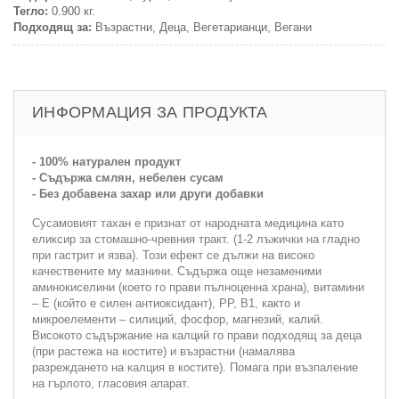
Тегло:
0.900 кг.
Подходящ за:
Възрастни, Деца, Вегетарианци, Вегани
ИНФОРМАЦИЯ ЗА ПРОДУКТА
- 100% натурален продукт
- Съдържа смлян, небелен сусам
- Без добавена захар или други добавки
Сусамовият тахан е признат от народната медицина като
еликсир за стомашно-чревния тракт. (1-2 лъжички на гладно
при гастрит и язва). Този ефект се дължи на високо
качествените му мазнини. Съдържа още незаменими
аминокиселини (което го прави пълноценна храна), витамини
– Е (който е силен антиоксидант), РР, В1, както и
микроелементи – силиций, фосфор, магнезий, калий.
Високото съдържание на калций го прави подходящ за деца
(при растежа на костите) и възрастни (намалява
разреждането на калция в костите). Помага при възпаление
на гърлото, гласовия апарат.