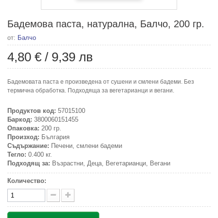
Бадемова паста, натурална, Балчо, 200 гр.
от:
Балчо
4,80 €
/
9,39 лв
Бадемовата паста е произведена от сушени и смлени бадеми. Без
термична обработка. Подходяща за вегетарианци и вегани.
Продуктов код:
57015100
Баркод:
3800060151455
Опаковка:
200 гр.
Произход:
България
Съдържание:
Печени, смлени бадеми
Тегло:
0.400 кг.
Подходящ за:
Възрастни, Деца, Вегетарианци, Вегани
Количество: