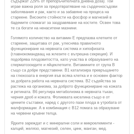
съдържат 229% от препоръчителната дневна доза). Той
играе важна роля за предотвратяване на сърдечносъдови
заболявания и рак, както и за забавяне на процеса на
стареене. Високите стойности на фосфор и магнезий в
бадемите спомагат за заздравяване на костите. Освен това
те са богати на ненаситени мазнини.
Голямото количество на витамин Е предпазва клетките от
стареене, защитава от рак, улеснява правилното
функциониране на нервната система и хипофизата
(главнокомандващ на жлезите с вътрешна секреция). И
подобрява плодовитостта, като участва в образуването на
сперматозоидите и яйцеклетките. Витамините от група В
също са добре представени. В1 катализира превръщането
на глюкозата в енергия във всяка клетка и е основен фактор
за добрата работа на нервната система. В2 съдейства за
растежа на организма, за доброто функциониране на кожата
и ретината. В6 регулира метаболизма в нервната тъкан,
черния дроб и кожата. Фолиевата киселина също е от
ценните съставки, наред с другото пази плода в утробата от
малформации. А в комбинация с В12 помага за образуване
на червени кръвни телца.
Ядките зареждат и с минерални соли и микроелементи -
калций, желязо, магнезий, селен, цинк, манган, мед.