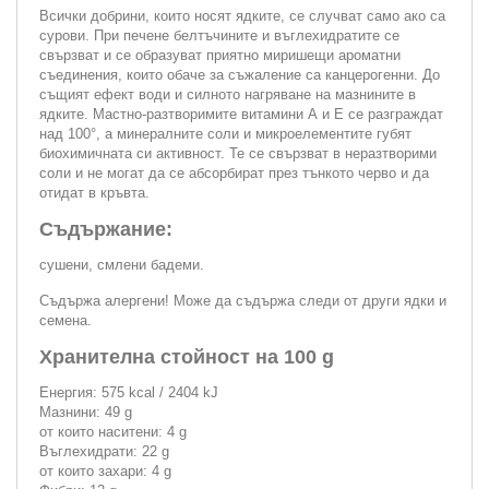
Всички добрини, които носят ядките, се случват само ако са
сурови. При печене белтъчините и въглехидратите се
свързват и се образуват приятно миришещи ароматни
съединения, които обаче за съжаление са канцерогенни. До
същият ефект води и силното нагряване на мазнините в
ядките. Мастно-разтворимите витамини А и Е се разграждат
над 100°, а минералните соли и микроелементите губят
биохимичната си активност. Те се свързват в неразтворими
соли и не могат да се абсорбират през тънкото черво и да
отидат в кръвта.
Съдържание:
сушени, смлени бадеми.
Съдържа алергени! Може да съдържа следи от други ядки и
семена.
Хранителна стойност на 100 g
Енергия: 575 kcal / 2404 kJ
Мазнини: 49 g
от които наситени: 4 g
Въглехидрати: 22 g
от които захари: 4 g