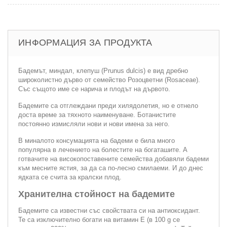
ИНФОРМАЦИЯ ЗА ПРОДУКТА
Бадемът, миндал, клепуш (Prunus dulcis) е вид дребно
широколистно дърво от семейство Розоцветни (Rosaceae).
Със същото име се нарича и плодът на дървото.
Бадемите са отглеждани преди хилядолетия, но е отнело
доста време за тяхното наименуване. Ботанистите
постоянно измисляли нови и нови имена за него.
В миналото консумацията на бадеми е била много
популярна в лечението на болестите на богаташите. А
готвачите на високопоставените семейства добавяли бадеми
към месните ястия, за да са по-лесно смилаеми. И до днес
ядката се счита за кралски плод.
Хранителна стойност на бадемите
Бадемите са известни със свойствата си на антиоксидант.
Те са изключително богати на витамин Е (в 100 g се