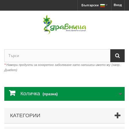
Вход
Български
*
Намери продукти за конкретно заболяване като напишеш името му (напр.:
Диабет)
Количка
(празна)
КАТЕГОРИИ