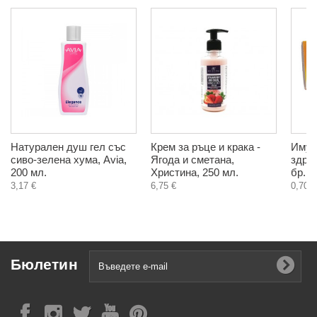
Натурален душ гел със
Крем за ръце и крака -
Имун
сиво-зелена хума, Avia,
Ягода и сметана,
здрав
200 мл.
Христина, 250 мл.
бр.
3,17 €
6,75 €
0,70 €
Бюлетин