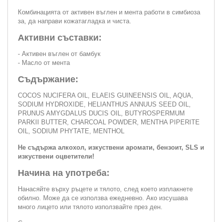
Комбинацията от активен въглен и мента работи в симбиоза
за, да направи кожатагладка и чиста.
Активни съставки:
- Активен въглен от бамбук
- Масло от мента
Съдържание:
COCOS NUCIFERA OIL, ELAEIS GUINEENSIS OIL, AQUA,
SODIUM HYDROXIDE, HELIANTHUS ANNUUS SEED OIL,
PRUNUS AMYGDALUS DUCIS OIL, BUTYROSPERMUM
PARKII BUTTER, CHARCOAL POWDER, MENTHA PIPERITE
OIL, SODIUM PHYTATE, MENTHOL
Не съдържа алкохол, изкуствени аромати, бензоит, SLS и
изкуствени оцветители!
Начина на употреба:
Нанасяйте върху ръцете и тялото, след което изплакнете
обилно. Може да се използва ежедневно. Ако изсушава
много лицето или тялото използвайте през ден.