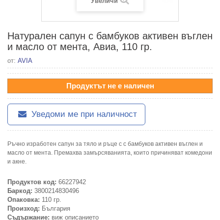
Увеличи
Натурален сапун с бамбуков активен въглен
и масло от мента, Авиа, 110 гр.
от:
AVIA
Продуктът не е наличен
Уведоми ме при наличност
Ръчно изработен сапун за тяло и ръце с с бамбуков активен въглен и
масло от мента. Премахва замърсяванията, които причиняват комедони
и акне.
Продуктов код:
66227942
Баркод:
3800214830496
Опаковка:
110 гр.
Произход:
България
Съдържание:
виж описанието