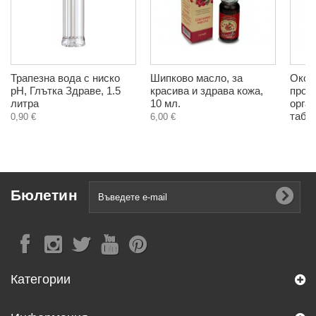
Трапезна вода с ниско
Шипково масло, за
Окси 
pH, Глътка Здраве, 1.5
красива и здрава кожа,
проч
литра
10 мл.
орган
табл
0,90 €
6,00 €
Бюлетин
Категории