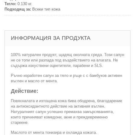
Тегло:
0.130 кг.
Подходящ за:
Всеки тип кожа
ИНФОРМАЦИЯ ЗА ПРОДУКТА
100% натурален продукт, щадящ околната среда. Този сапун
не се топи или разпада под въздействието на влагата. Не
съдържа изкуствени оцветители, парабени и SLS.
Ръчно изработен сапун за тяло и ръце с с бамбуков активен
въглен и масло от мента.
Действие:
Повяхналата и изтощена кожа бива ободрена, благодарение
на антиоксидантното действие на активния въглен.
Натуралният сапун успешно премахва замърсяванията,
които причиняват комедони, акне и преждевременно
стареене.
Маслото от мента тонизира и охлажда кожата.