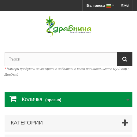
Вход
Български
*
Намери продукти за конкретно заболяване като напишеш името му (напр.:
Диабет)
Количка
(празна)
КАТЕГОРИИ