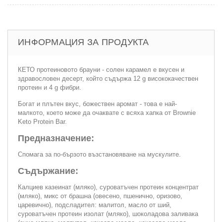
ИНФОРМАЦИЯ ЗА ПРОДУКТА
КЕТО протеиновото брауни - солен карамел е вкусен и
здравословен десерт, който съдържа 12 g висококачествен
протеин и 4 g фибри.
Богат и плътен вкус, божествен аромат - това е най-
малкото, което може да очаквате с всяха хапка от Brownie
Keto Protein Bar.
Предназначение:
Спомага за по-бързото възстановяване на мускулите.
Съдържание:
Калциев казеинат (мляко), суроватъчен протеин концентрат
(мляко), микс от брашна (овесено, пшенично, оризово,
царевично), подсладител: малитол, масло от ший,
суроватъчен протеин изолат (мляко), шоколадова заливака