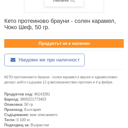
Увеличи
Кето протеиново брауни - солен карамел,
Чоко Шеф, 50 гр.
Продуктът не е наличен
Уведоми ме при наличност
КЕТО протеиновото брауни - солен карамел е вкусен и здравословен
десерт, който съдържа 12 g висококачествен протеин и 4 g фибри.
Продуктов код:
46143281
Баркод:
3800221773403
Опаковка:
50 гр.
Произход:
България
Съдържание:
виж описанието
Тегло:
0.100 кг.
Подходящ за:
Възрастни