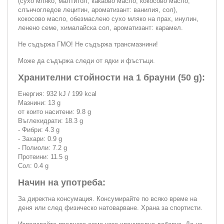
(сухо мляко, малтитол, какаово масло, кокосово масло,
слънчогледов лецитин, ароматизант: ванилия, сол),
кокосово масло, обезмаслено сухо мляко на прах, инулин,
ленено семе, хималайска сол, ароматизант: карамел.
Не съдържа ГМО! Не съдържа трансмазнини!
Може да съдържа следи от ядки и фъстъци.
Хранителни стойности на 1 брауни (50 g):
Енергия: 932 kJ / 199 kcal
Мазнини: 13 g
от които наситени: 9.8 g
Въглехидрати: 18.3 g
- Фибри: 4.3 g
- Захари: 0.9 g
- Полиоли: 7.2 g
Протеини: 11.5 g
Сол: 0.4 g
Начин на употреба:
За директна консумация. Консумирайте по всяко време на
деня или след физическо натоварване. Храна за спортисти.