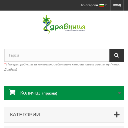
Вход
Български
*
Намери продукти за конкретно заболяване като напишеш името му (напр.:
Диабет)
Количка
(празна)
КАТЕГОРИИ