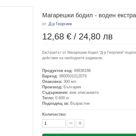
Магарешки бодил - воден екстрак
от:
Д-р Георгиев
12,68 €
/
24,80 лв
Екстрактът от Магарешки бодил "Д-р Георгиев" подп
действие на свободните радикали.
Продуктов код:
49838186
Баркод:
3800501012079
Опаковка:
300 мл.
Произход:
България
Съдържание:
виж описанието
Тегло:
0.600 кг.
Подходящ за:
Възрастни
Количество: