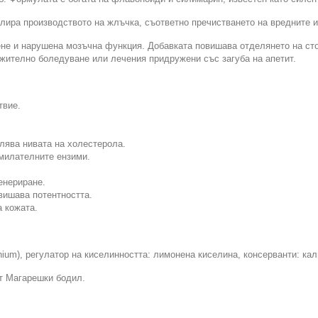
лира производството на жлъчка, съответно пречистването на вредните и
дене и нарушена мозъчна функция. Добавката повишава отделянето на ст
жително боледуване или лечения придружени със загуба на апетит.
твие.
лява нивата на холестерола.
смилателните ензими.
енериране.
вишава потентността.
а кожата.
um), рeгулатор на кисeлинността: лимонена кисeлина, консeрванти: кали
от Магарешки бодил.