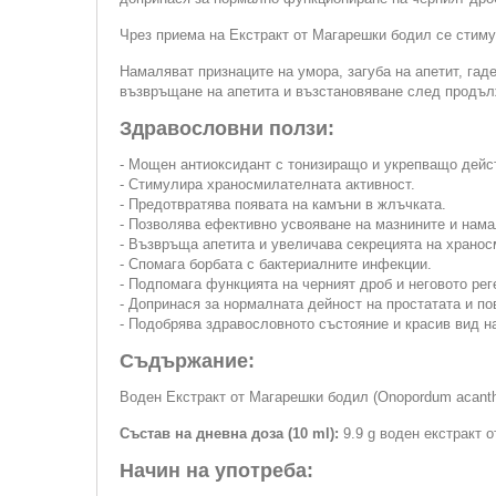
Чрез приема на Екстракт от Магарешки бодил се стиму
Намаляват признаците на умора, загуба на апетит, га
възвръщане на апетита и възстановяване след продъл
Здравословни ползи:
- Мощен антиоксидант с тонизиращо и укрепващо дейс
- Стимулира храносмилателната активност.
- Предотвратява появата на камъни в жлъчката.
- Позволява ефективно усвояване на мазнините и нама
- Възвръща апетита и увеличава секрецията на храно
- Спомага борбата с бактериалните инфекции.
- Подпомага функцията на черният дроб и неговото рег
- Допринася за нормалната дейност на простатата и по
- Подобрява здравословното състояние и красив вид н
Съдържание:
Воден Екстракт от Магарешки бодил (Onopordum acanthi
Състав на дневна доза (10 ml):
9.9 g воден екстракт 
Начин на употреба: