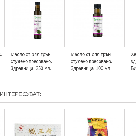
0
Масло от бял трън,
Масло от бял трън,
Хе
студено пресовано,
студено пресовано,
зд
Здравница, 250 мл.
Здравница, 100 мл.
Би
12,60 €
6,30 €
20
АИНТЕРЕСУВАТ: