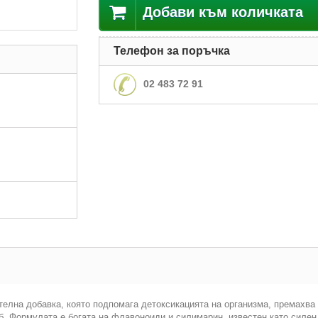
Добави към количката
Телефон за поръчка
02 483 72 91
ителна добавка, която подпомага детоксикацията на организма, премахв
. Формулата е богата на флавоноиди и силимарин, известен като силен 