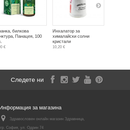
анка, билкова
Инхалатор за
Алтайско,
нктура, Панацея, 100
хималайски солни
Мумийо (
.
кристали
Алтайский
таблетки
90 €
10,20 €
5,40 €
Следете ни
Информация за магазина
Здравословен онлайн магазин Здравница,
гр. София, ул. Одрин 74