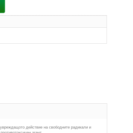
а увреждащото действие на свободните радикали и
противотоксичен агент.