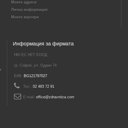
Моите адреси
Лична информация
Моите ваучери
Информация за фирмата
НЮ ЕС НЕТ ЕООД
гр. София, ул. Одрин 74
а
ЕИК:
BG121797027
Тел.:
02 483 72 91
E-mail:
office@zdravnitza.com