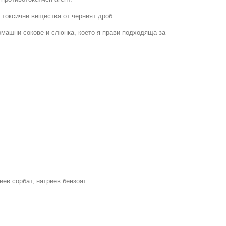
 токсични вещества от черният дроб.
омашни сокове и слюнка, което я прави подходяща за
eв сорбaт, нaтриев бeнзоат.