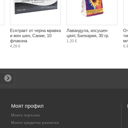
Есктракт от черна мравка
Лавандула, изсушен
Оч
и жен шен, Сание, 10
цвят, Билкария, 30 гр.
ти
флакона
мл
1,20 €
4,29 €
6,
Моят профил
Моите поръчки
Моите кредитни разписки