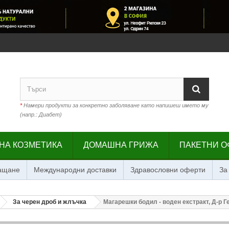
*
Намери продукти за конкретно заболяване като напишеш името му
(напр.: Диабет)
НА КОЗМЕТИКА
ДОМАШНА ГРИЖА
ПАКЕТНИ О
лащане
Международни доставки
Здравословни оферти
За
За черен дроб и жлъчка
Магарешки бодил - воден екстракт, Д-р Ге