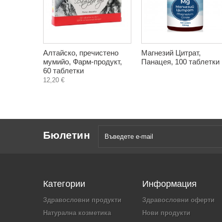
Алтайско, пречистено
Магнезий Цитрат,
мумийо, Фарм-продукт,
Панацея, 100 таблетки
60 таблетки
12,20 €
Бюлетин
Категории
Информация
Здравословни продукти
Здравословни оферти
Натурална козметика
Нови продукти