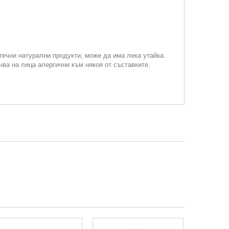
течни натурални продукти, може да има лека утайка.
чва на лица алергични към някоя от съставките.