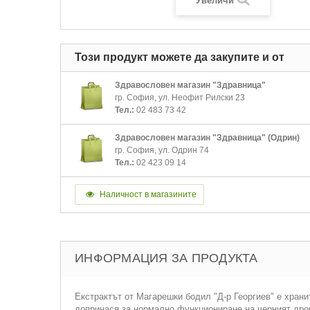
Увеличи
Този продукт можете да закупите и от
Здравословен магазин "Здравница"
гр. София, ул. Неофит Рилски 23
Тел.:
02 483 73 42
Здравословен магазин "Здравница" (Одрин)
гр. София, ул. Одрин 74
Тел.:
02 423 09 14
Наличност в магазините
ИНФОРМАЦИЯ ЗА ПРОДУКТА
Екстрактът от Магарешки бодил "Д-р Георгиев" е хран
допринася за нормално функциониране на черният дроб