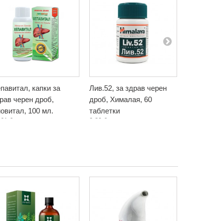
павитал, капки за
Лив.52, за здрав черен
Артишок,
рав черен дроб,
дроб, Хималая, 60
тинктура,
овитал, 100 мл.
таблетки
мл.
,61 €
2,80 €
4,50 €