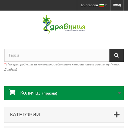
Вход
Български
*
Намери продукти за конкретно заболяване като напишеш името му (напр.:
Диабет)
Количка
(празна)
КАТЕГОРИИ