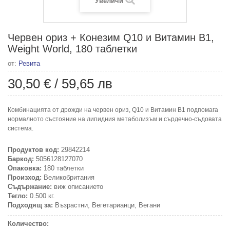
Увеличи
Червен ориз + Конезим Q10 и Витамин В1,
Weight World, 180 таблетки
от:
Ревита
30,50 €
/
59,65 лв
Комбинацията от дрожди на червен ориз, Q10 и Витамин В1 подпомага
нормалното състояние на липидния метаболизъм и сърдечно-съдовата
система.
Продуктов код:
29842214
Баркод:
5056128127070
Опаковка:
180 таблетки
Произход:
Великобритания
Съдържание:
виж описанието
Тегло:
0.500 кг.
Подходящ за:
Възрастни, Вегетарианци, Вегани
Количество: