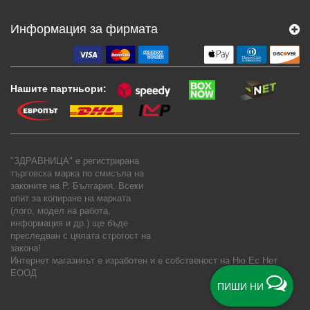
Информация за фирмата
Нашите партньори:
"ЗДРАВНИЦА" е регистрирана
търговска марка по смисъла на
законите на Р. България. Всеки
опит за копиране на марката
(лого, модел на работа,
информация и др.) ще бъде
преследван с цялата строгост на
закона!
Интернет магазинът е изработен и е собственост на
Ню Ес Нет
ЕООД
ПИШИ НИ