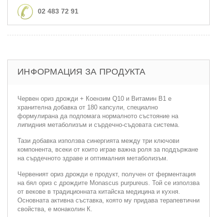
02 483 72 91
ИНФОРМАЦИЯ ЗА ПРОДУКТА
Червен ориз дрожди + Коензим Q10 и Витамин В1 е
хранителна добавка от 180 капсули, специално
формулирана да подпомага нормалното състояние на
липидния метаболизъм и сърдечно-съдовата система.
Тази добавка използва синергията между три ключови
компонента, всеки от които играе важна роля за поддържане
на сърдечното здраве и оптималния метаболизъм.
Червеният ориз дрожди е продукт, получен от ферментация
на бял ориз с дрождите Monascus purpureus. Той се използва
от векове в традиционната китайска медицина и кухня.
Основната активна съставка, която му придава терапевтични
свойства, е монаколин К.