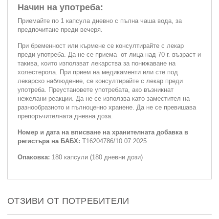
Начин на употреба:
Приемайте по 1 капсула дневно с пълна чаша вода, за
предпочитане преди вечеря.
При бременност или кърмене се консултирайте с лекар
преди употреба. Да не се приема от лица над 70 г. възраст и
такива, които използват лекарства за понижаване на
холестерола. При прием на медикаменти или сте под
лекарско наблюдение, се консултирайте с лекар преди
употреба. Преустановете употребата, ако възникнат
нежелани реакции. Да не се използва като заместител на
разнообразното и пълноценно хранене. Да не се превишава
препоръчителната дневна доза.
Номер и дата на вписване на хранителната добавка в
регистъра на БАБХ:
Т16204786/10.07.2025
Опаковка:
180 капсули (180 дневни дози)
ОТЗИВИ ОТ ПОТРЕБИТЕЛИ