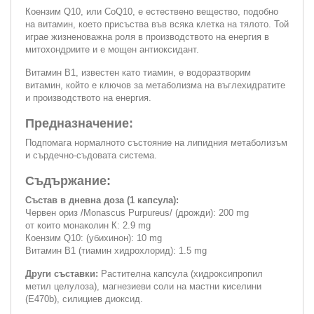
Коензим Q10, или CoQ10, е естествено вещество, подобно
на витамин, което присъства във всяка клетка на тялото. Той
играе жизненоважна роля в производството на енергия в
митохондриите и е мощен антиоксидант.
Витамин В1, известен като тиамин, е водоразтворим
витамин, който е ключов за метаболизма на въглехидратите
и производството на енергия.
Предназначение:
Подпомага нормалното състояние на липидния метаболизъм
и сърдечно-съдовата система.
Съдържание:
Състав в дневна доза (1 капсула):
Червен ориз /Monascus Purpureus/ (дрожди): 200 mg
от които монаколин К: 2.9 mg
Коензим Q10: (убихинон): 10 mg
Витамин B1 (тиамин хидрохлорид): 1.5 mg
Други съставки:
Растителна капсула (хидроксипропил
метил целулоза), магнезиеви соли на мастни киселини
(E470b), силициев диоксид.