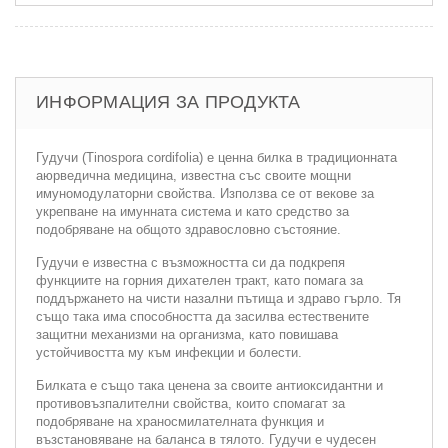
ИНФОРМАЦИЯ ЗА ПРОДУКТА
Гудучи (Tinospora cordifolia) е ценна билка в традиционната
аюрведична медицина, известна със своите мощни
имуномодулаторни свойства. Използва се от векове за
укрепване на имунната система и като средство за
подобряване на общото здравословно състояние.
Гудучи е известна с възможността си да подкрепя
функциите на горния дихателен тракт, като помага за
поддържането на чисти назални пътища и здраво гърло. Тя
също така има способността да засилва естествените
защитни механизми на организма, като повишава
устойчивостта му към инфекции и болести.
Билката е също така ценена за своите антиоксидантни и
противовъзпалителни свойства, които спомагат за
подобряване на храносмилателната функция и
възстановяване на баланса в тялото. Гудучи е чудесен