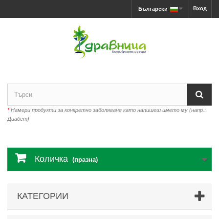
Вход
Български
*
Намери продукти за конкретно заболяване като напишеш името му (напр.:
Диабет)
Количка
(празна)
КАТЕГОРИИ