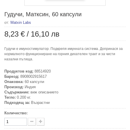
Гудучи, Матксин, 60 капсули
от:
Matxin Labs
8,23 €
/
16,10 лв
Гудучи е имуностимулатор. Подкрепя имунната система. Допринася за
нормалното функциониране на горния дихателен тракт и за чисти
назални пътища.
Продуктов код:
88514920
Баркод:
8908002915617
Опаковка:
60 капсули
Произход:
Индия
Съдържание:
виж описанието
Тегло:
0.200 кг.
Подходящ за:
Възрастни
Количество: