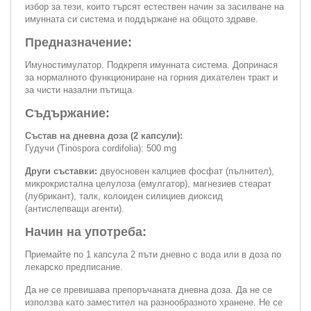
избор за тези, които търсят естествен начин за засилване на
имунната си система и поддържане на общото здраве.
Предназначение:
Имуностимулатор. Подкрепя имунната система. Допринася
за нормалното функциониране на горния дихателен тракт и
за чисти назални пътища.
Съдържание:
Състав на дневна доза (2 капсули):
Гудучи (Tinospora cordifolia): 500 mg
Други съставки:
двуосновен калциев фосфат (пълнител),
микрокристална целулоза (емулгатор), магнезиев стеарат
(лубрикант), талк, колоиден силициев диоксид
(антислепващи агенти).
Начин на употреба:
Приемайте по 1 капсула 2 пъти дневно с вода или в доза по
лекарско предписание.
Да не се превишава препоръчаната дневна доза. Да не се
използва като заместител на разнообразното хранене. Не се