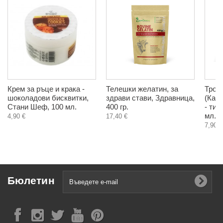
Крем за ръце и крака -
Телешки желатин, за
Трой
шоколадови бисквитки,
здрави стави, Здравница,
(Кар
Стани Шеф, 100 мл.
400 гр.
- тин
мл.
4,90 €
17,40 €
7,90 €
Бюлетин