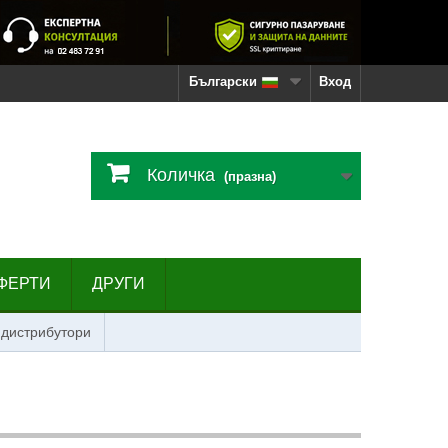
Български
Вход
Количка
(празна)
ФЕРТИ
ДРУГИ
 дистрибутори