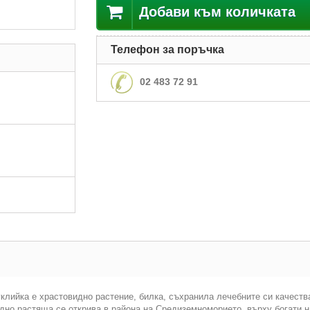
Добави към количката
Телефон за поръчка
02 483 72 91
уклийка е храстовидно растение, билка, съхранила лечебните си качест
одно растяща се открива в района на Средиземноморието, върху богати н