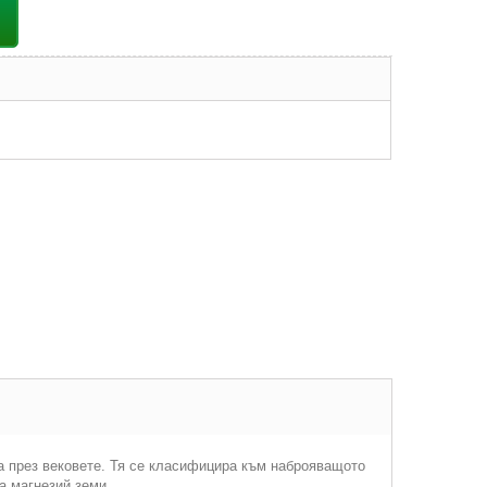
ва през вековете. Тя се класифицира към наброяващото
а магнезий земи.