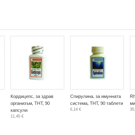
Кордицепс, за здрав
Спирулина, за имунната
Rh
организъм, ТНТ, 90
система, ТНТ, 90 таблети
ми
6,14 €
30
капсули
11,45 €