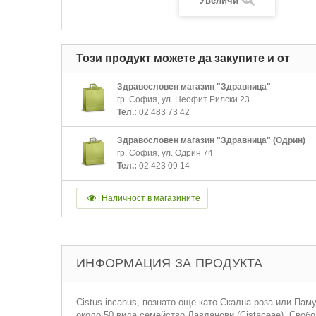
Увеличи
Този продукт можете да закупите и от
Здравословен магазин "Здравница"
гр. София, ул. Неофит Рилски 23
Тел.:
02 483 73 42
Здравословен магазин "Здравница" (Одрин)
гр. София, ул. Одрин 74
Тел.:
02 423 09 14
Наличност в магазините
ИНФОРМАЦИЯ ЗА ПРОДУКТА
Cistus incanus, познато още като Скална роза или Пам
около 50 вида семейство Лавданови (Cistaceae). Своб