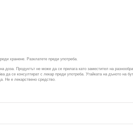
преди хранене. Разклатете преди употреба.
а доза. Продуктът не може да се прилага като заместител на разнообра
а да се консултират с лекар преди употреба. Утайката на дъното на бут
а. Не е лекарствено средство.