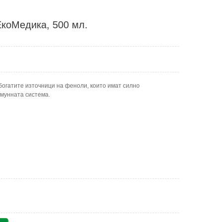
ЕкоМедика, 500 мл.
богатите източници на феноли, които имат силно
имунната система.