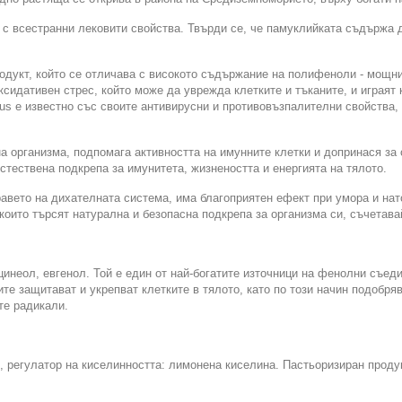
с всестранни лековити свойства. Твърди се, че памуклийката съдържа 
продукт, който се отличава с високото съдържание на полифеноли - мощ
сидативен стрес, който може да уврежда клетките и тъканите, и играя
us е известно със своите антивирусни и противовъзпалителни свойства,
 организма, подпомага активността на имунните клетки и допринася за 
естествена подкрепа за имунитета, жизнеността и енергията на тялото.
дравето на дихателната система, има благоприятен ефект при умора и на
които търсят натурална и безопасна подкрепа за организма си, съчетава
инеол, евгенол. Той е един от най-богатите източници на фенолни съеди
е защитават и укрепват клетките в тялото, като по този начин подобря
те радикали.
s), регулатор на киселинността: лимонена киселина. Пастьоризиран проду