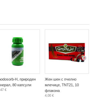
odosorb-H, природен
Жен шен с пчелно
Демир Боз
нерал, 80 капсули
млечице, TNT21, 10
Bozan), Б
,47 €
флакона
капсули
4,00 €
10,45 €