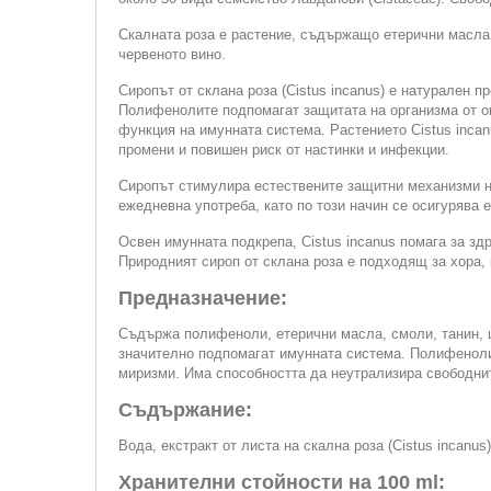
Скалната роза е растение, съдържащо етерични масла 
червеното вино.
Сиропът от склана роза (Cistus incanus) е натурален 
Полифенолите подпомагат защитата на организма от ок
функция на имунната система. Растението Cistus incan
промени и повишен риск от настинки и инфекции.
Сиропът стимулира естествените защитни механизми на
ежедневна употреба, като по този начин се осигурява 
Освен имунната подкрепа, Cistus incanus помага за з
Природният сироп от склана роза е подходящ за хора, 
Предназначение:
Съдържа полифеноли, етерични масла, смоли, танин, ц
значително подпомагат имунната система. Полифенолит
миризми. Има способността да неутрализира свободни
Съдържание:
Вода, екстракт от листа на скална роза (Cistus incanu
Хранителни стойности на 100 ml: