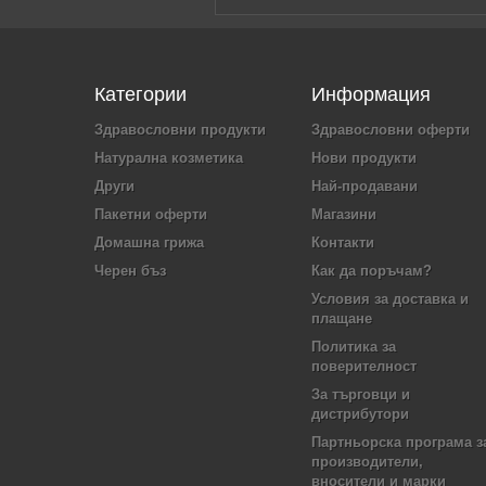
Категории
Информация
Здравословни продукти
Здравословни оферти
Натурална козметика
Нови продукти
Други
Най-продавани
Пакетни оферти
Магазини
Домашна грижа
Контакти
Черен бъз
Как да поръчам?
Условия за доставка и
плащане
Политика за
поверителност
За търговци и
дистрибутори
Партньорска програма з
производители,
вносители и марки