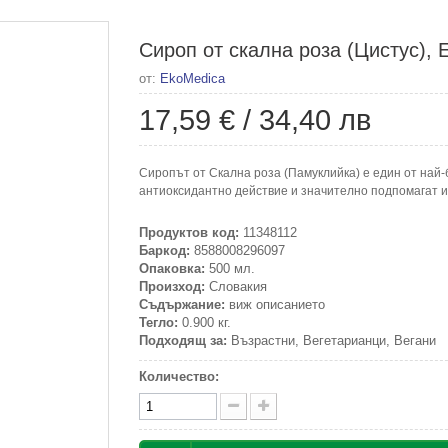
Сироп от скална роза (Цистус), 
от:
EkoMedica
17,59 €
/
34,40 лв
Сиропът от Скална роза (Памуклийка) е един от най-
антиоксидантно действие и значително подпомагат 
Продуктов код:
11348112
Баркод:
8588008296097
Опаковка:
500 мл.
Произход:
Словакия
Съдържание:
виж описанието
Тегло:
0.900 кг.
Подходящ за:
Възрастни, Вегетарианци, Вегани
Количество: