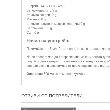
Енергия: 147 kJ / 35 kcal
Въглехидрати: 8.5 g
от които захари: 0 g
Мазнини: 0 g
от които наситени мастни киселини:0 g
Белтъчини: 0.5 g
Сол: 0 g
Начин на употреба:
Приемайте по 15 мл. 2 пъти на ден, поне половин час 
Не се препоръчва да се превишава максималната дневн
под 3-годишна възраст. Бременни и кърмещи жени трябв
варират леко в зависимост от производствената партид
Опаковка:
500 мл. в стъклена бутилка
ОТЗИВИ ОТ ПОТРЕБИТЕЛИ