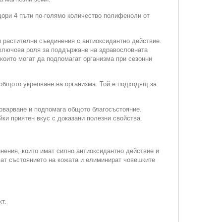
дори 4 пъти по-голямо количество полифеноли от
ни растителни съединения с антиоксидантно действие.
т ключова роля за поддържане на здравословната
 които могат да подпомагат организма при сезонни
общото укрепване на организма. Той е подходящ за
товарване и подпомага общото благосъстояние.
йки приятен вкус с доказани полезни свойства.
нения, които имат силно антиоксидантно действие и
ват състоянието на кожата и елиминират човешките
кт.