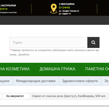
*
Намери продукти за конкретно заболяване като напишеш името му
(напр.: Диабет)
НА КОЗМЕТИКА
ДОМАШНА ГРИЖА
ПАКЕТНИ О
лащане
Международни доставки
Здравословни оферти
За
За имунитет
Сироп от скална роза (Цистус), ЕкоМедика, 500 мл.