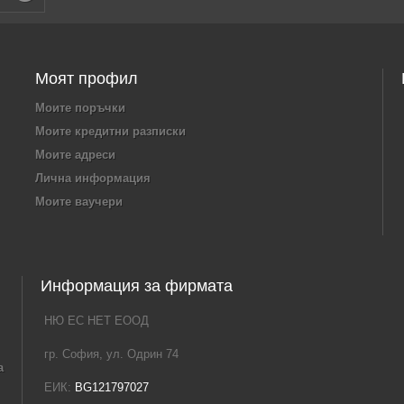
Моят профил
Моите поръчки
Моите кредитни разписки
Моите адреси
Лична информация
Моите ваучери
Информация за фирмата
НЮ ЕС НЕТ ЕООД
гр. София, ул. Одрин 74
а
ЕИК:
BG121797027