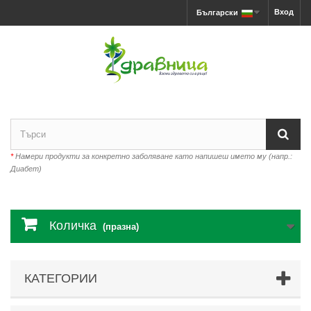
Вход
Български
*
Намери продукти за конкретно заболяване като напишеш името му (напр.:
Диабет)
Количка
(празна)
КАТЕГОРИИ