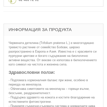
ИНФОРМАЦИЯ ЗА ПРОДУКТА
Червената детелина (Trifolium pratense L.) е многогодишно
тревисто растение от семейство Бобови, широко
разпространено в Европа и Азия. Известна е с красивите си
пурпурни цветове и богато съдържание на биологично
активни вещества. От векове се използва в билколечението
като символ на чистота и жизнена сила.
Здравословни ползи:
- Подпомага хормоналния баланс при жени, особено в
периода на менопауза.
- Облекчава симптомите на менопауза – горещи вълни,
безсъние, раздразнителност.
- Поддържа здравето на кожата и костите благодарение на
естествените фитоестрогени.
- Подкрепя сърдечно-съдовата система и нормалните нива