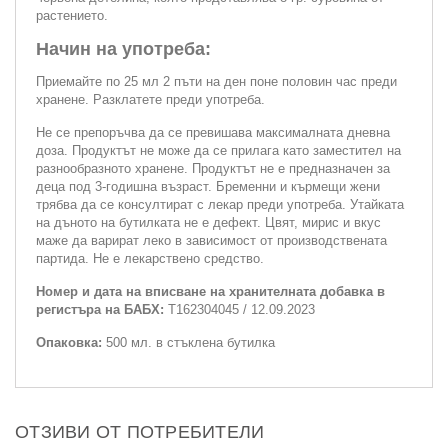
растението.
Начин на употреба:
Приемайте по 25 мл 2 пъти на ден поне половин час преди
хранене. Разклатете преди употреба.
Не се препоръчва да се превишава максималната дневна
доза. Продуктът не може да се прилага като заместител на
разнообразното хранене. Продуктът не е предназначен за
деца под 3-годишна възраст. Бременни и кърмещи жени
трябва да се консултират с лекар преди употреба. Утайката
на дъното на бутилката не е дефект. Цвят, мирис и вкус
маже да варират леко в зависимост от производствената
партида. Не е лекарствено средство.
Номер и дата на вписване на хранителната добавка в
регистъра на БАБХ:
Т162304045 / 12.09.2023
Опаковка:
500 мл. в стъклена бутилка
ОТЗИВИ ОТ ПОТРЕБИТЕЛИ