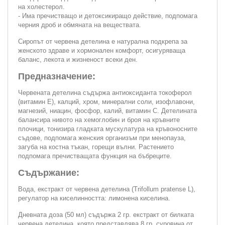
на холестерол.
- Има пречистващо и детоксикиращо действие, подпомага
черния дроб и обмяната на веществата.
Сиропът от червена детелина е натурална подкрепа за
женското здраве и хормонален комфорт, осигуряваща
баланс, лекота и жизненост всеки ден.
Предназначение:
Червената детелина съдържа антиоксиданта токоферол
(витамин Е), калций, хром, минерални соли, изофлавони,
магнезий, ниацин, фосфор, калий, витамин С. Детелината
балансира нивото на хемоглобин и броя на кръвните
плочици, тонизира гладката мускулатура на кръвоносните
съдове, подпомага женския организъм при менопауза,
загуба на костна тъкан, горещи вълни. Растението
подпомага пречистващата функция на бъбреците.
Съдържание:
Вода, екстракт от червена детелина (Trifollum pratense L),
регулатор на киселинността: лимонена киселина.
Дневната доза (50 мл) съдържа 2 гр. екстракт от билката
червена детелина, която представлява 8 гр. суровина от