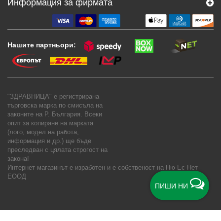
Информация за фирмата
Нашите партньори:
"ЗДРАВНИЦА" е регистрирана
търговска марка по смисъла на
законите на Р. България. Всеки
опит за копиране на марката
(лого, модел на работа,
информация и др.) ще бъде
преследван с цялата строгост на
закона!
Интернет магазинът е изработен и е собственост на
Ню Ес Нет
ЕООД
ПИШИ НИ