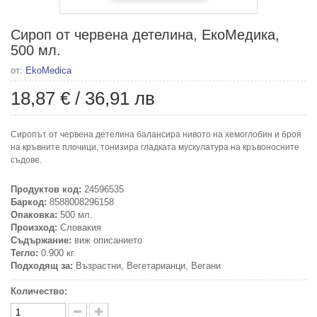
Сироп от червена детелина, ЕкоМедика,
500 мл.
от:
EkoMedica
18,87 €
/
36,91 лв
Сиропът от червена детелина балансира нивото на хемоглобин и броя
на кръвните плочици, тонизира гладката мускулатура на кръвоносните
съдове.
Продуктов код:
24596535
Баркод:
8588008296158
Опаковка:
500 мл.
Произход:
Словакия
Съдържание:
виж описанието
Тегло:
0.900 кг.
Подходящ за:
Възрастни, Вегетарианци, Вегани
Количество: