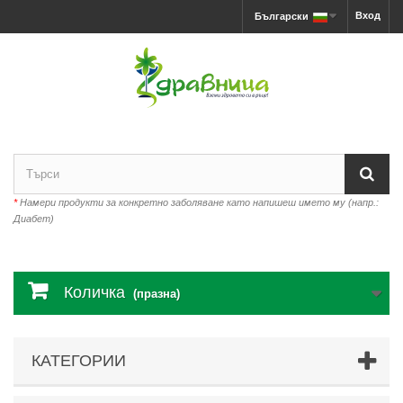
Вход
Български
*
Намери продукти за конкретно заболяване като напишеш името му (напр.:
Диабет)
Количка
(празна)
КАТЕГОРИИ