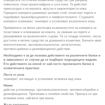
Компресите са отлично козметично средство при уморена,
повехнала, лошо кръвоснабдена и суха кожа. Те действат
превъзходно и на мазната, мръсна и широкопореста кожа.
Горещите компреси размекват роговия слой, почистват порите и
подобряват кръвообръщението и лимфооттичането. Студените
компреси освежават, тонизират и успокояват възпалената кожа.
Прибавянето на билки увеличава възможностите на компреса за
почистване и освежаване на кожата, за свиване на порите и
разширяване на кръвоносните съдове. Те са твърде полезно, лесно
достъпно и евтино средство за домашната козметика. Билките имат
епителотонично, противовъзпалително, антисептично,
противосърбежно и дезинфекционно действие.
Необходимо е за де познава действието на различните билки и
в зависимост от случая да се подберат подходящите видове.
Ето действието на някой от най-често прилаганите билки в
козметичната практика:
Листа от роза
тонизират, изглаждат и успокояват всякакъв вид кожа.
Невен
действа успокояващо, протововъзпалително, противосъборейно и
дезинфекционно. Притежава и лечебни свойства. Прилага се при
всякаква кожа, най-вече при мазна.
Жълт кантарион