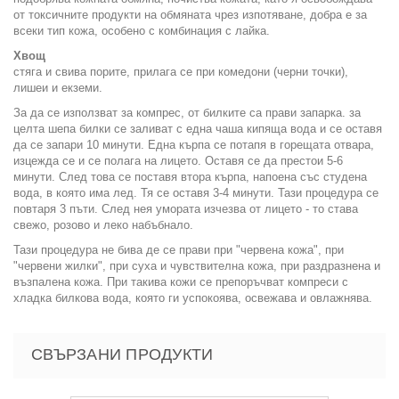
от токсичните продукти на обмяната чрез изпотяване, добра е за
всеки тип кожа, особено с комбинация с лайка.
Хвощ
стяга и свива порите, прилага се при комедони (черни точки),
лишеи и екземи.
За да се използват за компрес, от билките са прави запарка. за
целта шепа билки се заливат с една чаша кипяща вода и се оставя
да се запари 10 минути. Една кърпа се потапя в горещата отвара,
изцежда се и се полага на лицето. Оставя се да престои 5-6
минути. След това се поставя втора кърпа, напоена със студена
вода, в която има лед. Тя се оставя 3-4 минути. Тази процедура се
повтаря 3 пъти. След нея умората изчезва от лицето - то става
свежо, розово и леко набъбнало.
Тази процедура не бива де се прави при "червена кожа", при
"червени жилки", при суха и чувствителна кожа, при раздразнена и
възпалена кожа. При такива кожи се препоръчват компреси с
хладка билкова вода, която ги успокоява, освежава и овлажнява.
СВЪРЗАНИ ПРОДУКТИ