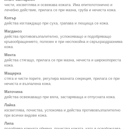
чисти, изсветлява и освежава кожата. Има епителотонично и
лечебно действие, прилага се при мазна, груба и нечиста кожа.
Копър
действа изглаждащо при суха, грапава и лющеща се кожа.
Магданоз
действа противовъзпалително, успокояващо и подобряващо
кръвообращението, полезен е при неспокойна и свръхраздразнима
кожа.
Мента
действа стягащо, прилага се при мазна, нечиста и широкопореста
кожа.
Мащерка
стяга и чисти порите, регулира мазната секреция, прилага се при
нечиста и възпалена кожа.
Маточина
действа освежаващо при вяла, застаряваща и отпусната кожа.
Лайка
изсветлява, почиства, успокоява и действа противовъзпалително
при всички видове кожа.
Липа
подобрява кожната обмяна, почиства кожата, като я освобождава