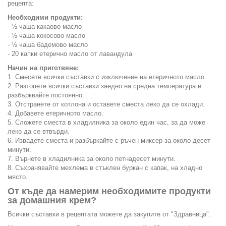
рецепта:
Необходими продукти:
- ½ чаша
какаово масло
- ½ чаша
кокосово масло
- ½ чаша
бадемово масло
- 20 капки
етерично масло от лавандула
Начин на приготвяне:
1. Смесете всички съставки с изключение на етеричното масло.
2. Разтопете всички съставки заедно на средна температура и
разбърквайте постоянно.
3. Отстранете от котлона и оставете сместа леко да се охлади.
4. Добавете етеричното масло.
5. Сложете сместа в хладилника за около един час, за да може
леко да се втвърди.
6. Извадете сместа и разбъркайте с ръчен миксер за около десет
минути.
7. Върнете в хладилника за около петнадесет минути.
8. Съхранявайте мехлема в стъклен буркан с капак, на хладно
място.
От къде да намерим необходимите продукти
за домашния крем?
Всички съставки в рецептата можете да закупите от "Здравница".