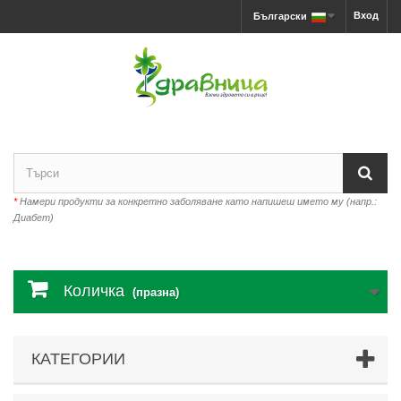
Вход
Български
*
Намери продукти за конкретно заболяване като напишеш името му (напр.:
Диабет)
Количка
(празна)
КАТЕГОРИИ