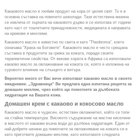
Какаовото масло е любим продукт на хора от целия свят. То е в
основна съставка на повечето шоколади. Тази естествена мазина
се извлича от зърната на какаовото дърво и се използва от години
като част от тоалетните принадлежности, медицината и направата
на кремове и мехлеми.
Какаовото масло е известно по света и като “Theobroma”, което
означава “Храна на Боговете”. Какаовото масло е често срещана
съставка в продуктите за грижа за кожата, поради своите
терапевтични свойства. От векове хората в Африка са използвали
какаово масло за овлажнаване на кожата си, която е изложена на
суровото влияние на слънцето и вятъра.
Вероятно много от Вас вече използват какаово масло в своето
ежедневие. „Здравница“ Ви предлага една изпитана рецепта за
домашен мехлем, чрез който ще помогнете за дълбоката
хидратация на Вашата кожа.
Домашен крем с какаово и кокосово масло
Какаовото масло е чудесен, естествен овлажнител, който се топи
на стайна температура. Високото съдържание на мастни киселини
в маслото от какаови възна води до дълбока хидратация. Един от
най-добрите начини да помогнете за овлажняване на кожата си е
като приготвите домашен мехлем, като използвате следната