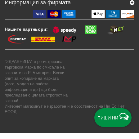
Информация за фирмата
Нашите партньори:
"ЗДРАВНИЦА" е регистрирана
търговска марка по смисъла на
законите на Р. България. Всеки
опит за копиране на марката
(лого, модел на работа,
информация и др.) ще бъде
преследван с цялата строгост на
закона!
Интернет магазинът е изработен и е собственост на
Ню Ес Нет
ЕООД
ПИШИ НИ