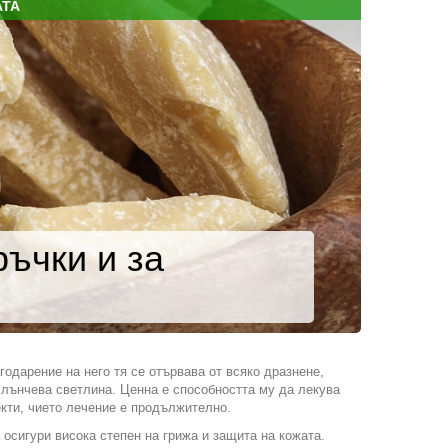
АТА
ръчки и за
одарение на него тя се отървава от всяко дразнене,
 слънчева светлина. Ценна е способността му да лекува
екти, чието лечение е продължително.
осигури висока степен на грижа и защита на кожата.