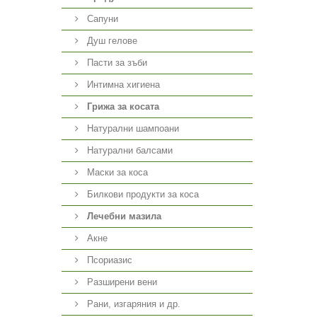
Сапуни
Душ гелове
Пасти за зъби
Интимна хигиена
Грижа за косата
Натурални шампоани
Натурални балсами
Маски за коса
Билкови продукти за коса
Лечебни мазила
Акне
Псориазис
Разширени вени
Рани, изгаряния и др.