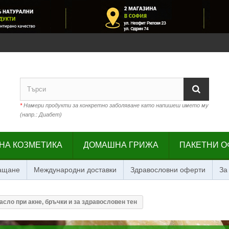
*
Намери продукти за конкретно заболяване като напишеш името му
(напр.: Диабет)
НА КОЗМЕТИКА
ДОМАШНА ГРИЖА
ПАКЕТНИ О
лащане
Международни доставки
Здравословни оферти
За
асло при акне, бръчки и за здравословен тен