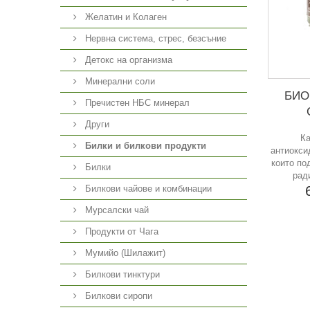
Желатин и Колаген
Нервна система, стрес, безсъние
Детокс на организма
Минерални соли
БИО 
Пречистен НБС минерал
Други
Ка
Билки и билкови продукти
антиокси
които по
Билки
рад
Билкови чайове и комбинации
Мурсалски чай
Продукти от Чага
Мумийо (Шилажит)
Билкови тинктури
Билкови сиропи