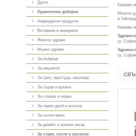
Други
Какаово м
Хранителни добавки
Можете да
и Тайланд
Аюрведични продукти
Какаово м
Витамини и минерали
Здравосл
Женско здраве
гр. София
Мъжко здраве
Здравосл
гр. София
За бъбреци
За имунитет
СВЪ
За грип, простуда, кашлица
За сърце и кръвно
За стомах и черва
За черен дроб и жлъчка
За холестерол
За диабет и кръвна захар
За стави, кости и мускули