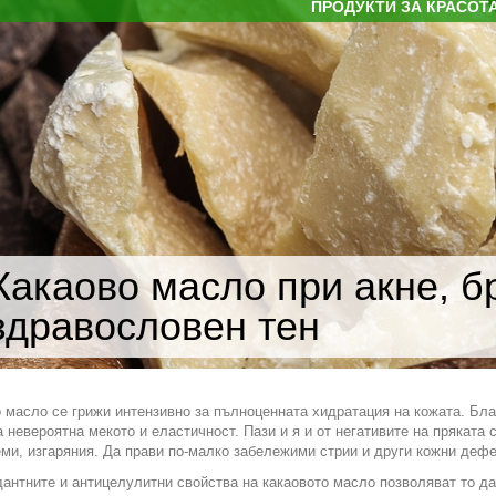
ПРОДУКТИ ЗА КРАСОТ
Какаово масло при акне, б
здравословен тен
 масло се грижи интензивно за пълноценната хидратация на кожата. Благ
 невероятна мекото и еластичност. Пази и я и от негативите на пряката
еми, изгаряния. Да прави по-малко забележими стрии и други кожни деф
антните и антицелулитни свойства на какаовото масло позволяват то да 