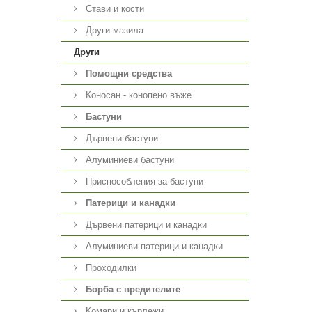
Стави и кости
Други мазила
Други
Помощни средства
Коносан - конопено въже
Бастуни
Дървени бастуни
Алуминиеви бастуни
Приспособления за бастуни
Патерици и канадки
Дървени патерици и канадки
Алуминиеви патерици и канадки
Проходилки
Борба с вредителите
Комари и кърлежи