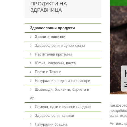
ПРОДУКТИ НА
ЗДРАВНИЦА
Здравословни продукти
Храни и напитки
Здравословни и супер храни
Растителни протеини
Юфка, макарони, паста
Пасти и Тахани
Натурални сладка и конфитюри
Шоколади, бисквити, барчета и
др.
Какаовото
Семена, ядки и сушени плодове
придобива
Здравословни напитки
рани, екз
Антиоксид
Натурални брашна