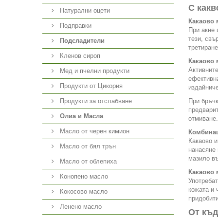
С какв
Натурални оцети
Какаово 
Подправки
При акне 
тези, свъ
Подсладители
третиране
Кленов сироп
Какаово 
Активните
Мед и пчелни продукти
ефективна
Продукти от Цикория
издайниче
Продукти за отслабване
При бръчк
предварит
Олиа и Масла
отмиване.
Масло от черен кимион
Комбинац
Какаово и
Масло от бял трън
нанасяне 
мазило въ
Масло от облепиха
Какаово 
Конопено масло
Употребат
кожата и 
Кокосово масло
придобити
Ленено масло
От къд