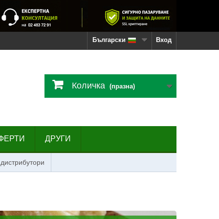
Български
Вход
Количка
(празна)
ФЕРТИ
ДРУГИ
 дистрибутори