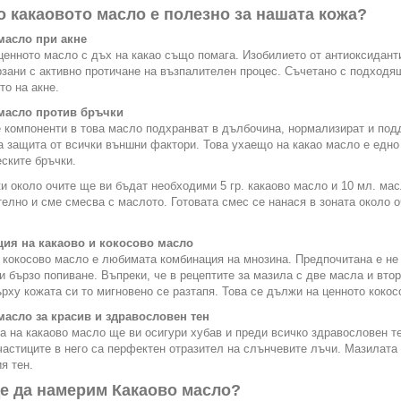
о какаовото масло е полезно за нашата кожа?
масло при акне
ценното масло с дъх на какао също помага. Изобилието от антиоксиданти
рзани с активно протичане на възпалителен процес. Съчетано с подходя
то на акне.
масло против бръчки
 компоненти в това масло подхранват в дълбочина, нормализират и по
 защита от всички външни фактори. Това ухаещо на какао масло е едно
ските бръчки.
и около очите ще ви бъдат необходими 5 гр. какаово масло и 10 мл. мас
елно и сме смесва с маслото. Готовата смес се нанася в зоната около о
ия на какаово и кокосово масло
 кокосово масло е любимата комбинация на мнозина. Предпочитана е не 
и бързо попиване. Въпреки, че в рецептите за мазила с две масла и втор
рху кожата си то мигновено се разтапя. Това се дължи на ценното кокос
масло за красив и здравословен тен
а на какаово масло ще ви осигури хубав и преди всичко здравословен те
частиците в него са перфектен отразител на слънчевите лъчи. Мазилата 
я тен.
е да намерим Какаово масло?