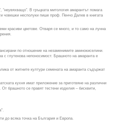
, “неувяхващо”. В гръцката митология амарантът помага
ги човешки несполуки пише проф. Пенчо Далев в книгата
еми красиви цветове. Отваря се много, и то само на лунна
рения.
лансирани по отношение на незаменимите аминокиселини.
ра с глутенова непоносимост. Брашното на амаранта е
злика от житните култури семената на амаранта съдържат
иатската кухня имат приложение за приготвяне на различни
. От брашното се правят тестени изделия – бисквити,
".
и до всяка точка на България и Европа.