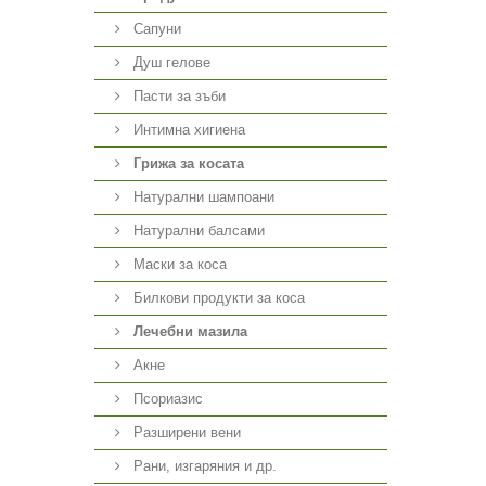
Сапуни
Душ гелове
Пасти за зъби
Интимна хигиена
Грижа за косата
Натурални шампоани
Натурални балсами
Маски за коса
Билкови продукти за коса
Лечебни мазила
Акне
Псориазис
Разширени вени
Рани, изгаряния и др.