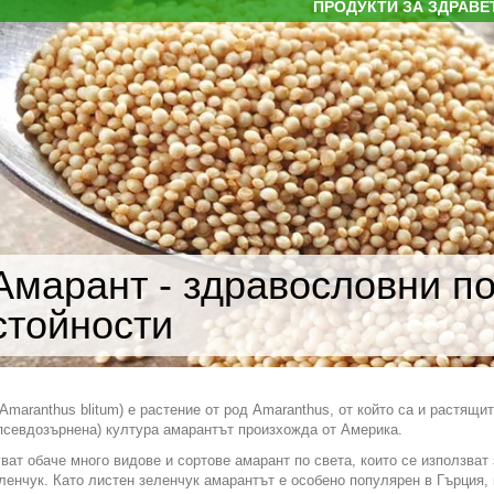
ПРОДУКТИ ЗА ЗДРАВЕ
Амарант - здравословни по
стойности
Amaranthus blitum) е растение от род Amaranthus, от който са и растящи
псевдозърнена) култура амарантът произхожда от Америка.
ат обаче много видове и сортове амарант по света, които се използват 
ленчук. Като листен зеленчук амарантът е особено популярен в Гърция, 