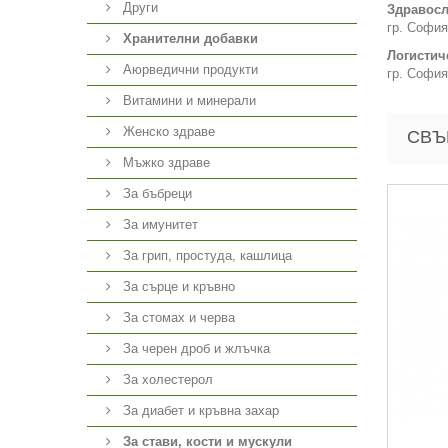
Други
Здравосл
гр. София
Хранителни добавки
Логистич
Аюрведични продукти
гр. София
Витамини и минерали
Женско здраве
СВЪ
Мъжко здраве
За бъбреци
За имунитет
За грип, простуда, кашлица
За сърце и кръвно
За стомах и черва
За черен дроб и жлъчка
За холестерол
За диабет и кръвна захар
За стави, кости и мускули