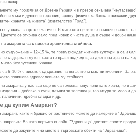
вия пазар.
нието му произлиза от Древна Гърция и в превод означава “неугасващо”
овни мъки и душевни терзания, срещу физическа болка и всякакви дру
ците- храната на живота" (издателство "Труд").
а не увяхва, защото е магичен. В митовете цветето е тъмночервено с гол
 Цветето се открива само пред човек с чиста душа и сърце и добри наме
 на амаранта са с висока хранителна стойност.
но съдържание – 12–15 %, те превъзхождат житните култури, а са и ба
 не съдържат глутен, което го прави подходящ за диетична храна на хо
 много безглутенови брашна.
 са 6–10 % с високо съдържание на ненаситени мастни киселини. За ра
 което повишава здравословната му стойност.
на амаранта у нас все още не са толкова популярни като храна, но в аз
 изделия – добавка в супи, плънки за зеленчуци, гарнитура за месо и др
 палачинки, дребни сладки и др.
е да купим Амарант?
 амарант, както и брашно от растението можете да намерите в "Здраница
 направите Вашата поръчка онлайн. "Здравница" доставя своите продукт
ожете да закупите и на място в търговските обекти на "Здравница":