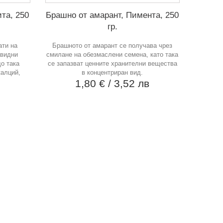
та, 250
Брашно от амарант, Пимента, 250
гр.
ати на
Брашното от амарант се получава чрез
авидни
смилане на обезмаслени семена, като така
о така
се запазват ценните хранителни вещества
калций,
в концентриран вид.
1,80 €
/ 3,52 лв
в