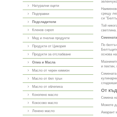
зеленчуко
Натурални оцети
Наименова
срещу люб
Подправки
си "Белтъ
Подсладители
Той никог
Кленов сироп
светлина.
Семената
Мед и пчелни продукти
По белтъч
Продукти от Цикория
Белтъците
Продукти за отслабване
основа на
Мазнините
Олиа и Масла
и пектин,
Масло от черен кимион
Семената 
кулинарни
Масло от бял трън
сладкиши,
Масло от облепиха
От къд
Конопено масло
Семена на
Кокосово масло
Можете да
Ленено масло
Амарант м