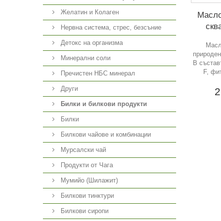
Желатин и Колаген
Масло
скв
Нервна система, стрес, безсъние
Детокс на организма
Масл
природен
Минерални соли
В състав
F, фи
Пречистен НБС минерал
Други
2
Билки и билкови продукти
Билки
Билкови чайове и комбинации
Мурсалски чай
Продукти от Чага
Мумийо (Шилажит)
Билкови тинктури
Билкови сиропи