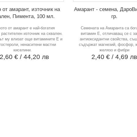
 от амарант, източник на
Амарант - семена, ДароВи
ален, Пимента, 100 мл.
гр.
ото от амарант е най-богатия
Семената на Амаранта са бог
 растителен източник на сквален.
витамин Е, отличаващ се с з
ът му влизат още витамините Е и
антиоксидантни свойства, същ
тостероли, ненаситени мастни
съдържат магнезий, фосфор, 
киселини.
желязо и фибри
2,60 €
/ 44,20 лв
2,40 €
/ 4,69 л