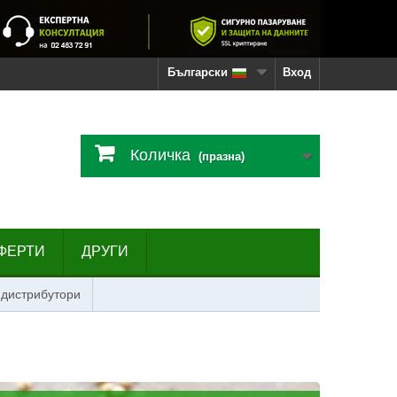
Български
Вход
Количка
(празна)
ФЕРТИ
ДРУГИ
 дистрибутори