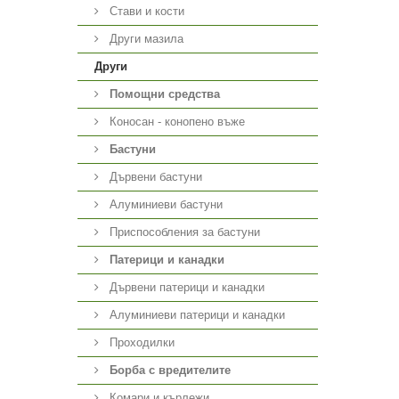
Стави и кости
Други мазила
Други
Помощни средства
Коносан - конопено въже
Бастуни
Дървени бастуни
Алуминиеви бастуни
Приспособления за бастуни
Патерици и канадки
Дървени патерици и канадки
Алуминиеви патерици и канадки
Проходилки
Борба с вредителите
Комари и кърлежи