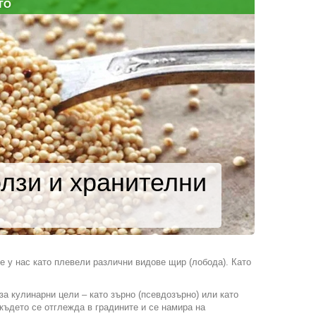
ТО
лзи и хранителни
те у нас като плевели различни видове щир (лобода). Като
за кулинарни цели – като зърно (псевдозърно) или като
където се отглежда в градините и се намира на