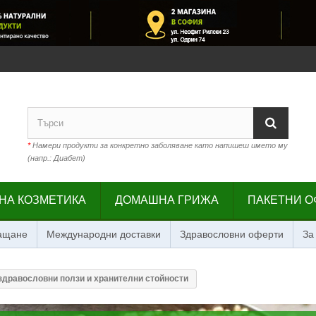
*
Намери продукти за конкретно заболяване като напишеш името му
(напр.: Диабет)
НА КОЗМЕТИКА
ДОМАШНА ГРИЖА
ПАКЕТНИ О
лащане
Международни доставки
Здравословни оферти
За
 здравословни ползи и хранителни стойности