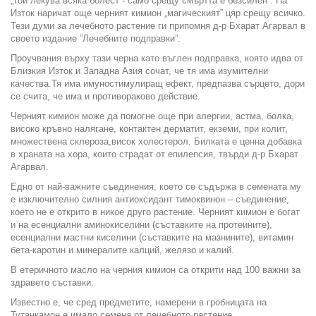
„Той лекува всяка болест - само срещу смъртта е безсилен”. На
Изток наричат още черният кимион „магическият” цяр срещу всичко.
Тези думи за лечебното растение ги припомня д-р Бхарат Агарвал в
своето издание ”Лечебните подправки”.
Проучвания върху тази черна като въглен подправка, която идва от
Близкия Изток и Западна Азия сочат, че тя има изумителни
качества.Тя има имуностимулиращ ефект, предпазва сърцето, дори
се счита, че има и противораково действие.
Черният кимион може да помогне още при алергии, астма, болка,
високо кръвно налягане, контактен дерматит, екземи, при колит,
множествена склероза,висок холестерол. Билката е ценна добавка
в храната на хора, които страдат от епилепсия, твърди д-р Бхарат
Агарвал.
Едно от най-важните съединения, което се съдържа в семената му
е изключително силния антиоксидант тимоквинон – съединение,
което не е открито в никое друго растение. Черният кимион е богат
и на есенциални аминокиселини (съставките на протеините),
есенциални мастни киселини (съставките на мазнините), витамин
бета-каротин и минералите калций, желязо и калий.
В етеричното масло на черния кимион са открити над 100 важни за
здравето съставки.
Известно е, че сред предметите, намерени в гробницата на
Тутанкамон е имало семена от лечебното растение.