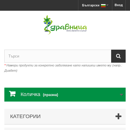
Вход
Български
*
Намери продукти за конкретно заболяване като напишеш името му (напр.:
Диабет)
Количка
(празна)
КАТЕГОРИИ