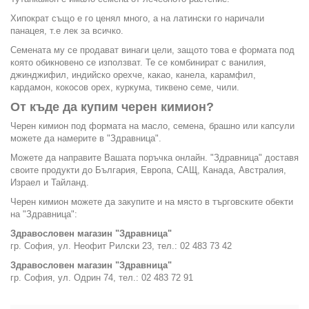
Хипократ също е го ценял много, а на латински го наричали
панацея, т.е лек за всичко.
Семената му се продават винаги цели, защото това е формата под
която обикновено се използват. Те се комбинират с ванилия,
джинджифил, индийско орехче, какао, канела, карамфил,
кардамон, кокосов орех, куркума, тиквено семе, чили.
От къде да купим черен кимион?
Черен кимион под формата на масло, семена, брашно или капсули
можете да намерите в "Здравница".
Можете да направите Вашата поръчка онлайн. "Здравница" доставя
своите продукти до България, Европа, САЩ, Канада, Австралия,
Израел и Тайланд.
Черен кимион можете да закупите и на място в търговските обекти
на "Здравница":
Здравословен магазин "Здравница"
гр. София, ул. Неофит Рилски 23, тел.: 02 483 73 42
Здравословен магазин "Здравница"
гр. София, ул. Одрин 74, тел.: 02 483 72 91