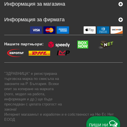
Информация за магазина
Информация за фирмата
Нашите партньори:
"ЗДРАВНИЦА" е регистрирана
търговска марка по смисъла на
законите на Р. България. Всеки
опит за копиране на марката
(лого, модел на работа,
информация и др.) ще бъде
преследван с цялата строгост на
закона!
Интернет магазинът е изработен и е собственост на
Ню Ес Нет
ЕООД
ПИШИ НИ