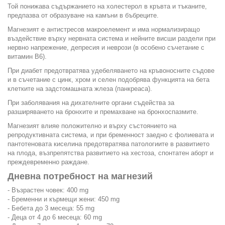
Той понижава съдържанието на холестерол в кръвта и тъканите,
предпазва от образуване на камъни в бъбреците.
Магнезият е антистресов макроелемент и има нормализиращо
въздействие върху нервната система и нейните висши раздели при
нервно напрежение, депресия и неврози (в особено съчетание с
витамин В6).
При диабет предотвратява удебеляването на кръвоносните съдове
и в съчетание с цинк, хром и селен подобрява функцията на бета
клетките на задстомашната жлеза (панкреаса).
При заболявания на дихателните органи съдейства за
разширяването на бронхите и премахване на бронхоспазмите.
Магнезият влияе положително и върху състоянието на
репродуктивната система, и при бременност заедно с фолиевата и
пантотеновата киселина предотвратява патологиите в развитието
на плода, възпрепятства развитието на хестоза, спонтатен аборт и
преждевременно раждане.
Дневна потребност на магнезий
- Възрастен човек: 400 mg
- Бременни и кърмещи жени: 450 mg
- Бебета до 3 месеца: 55 mg
- Деца от 4 до 6 месеца: 60 mg