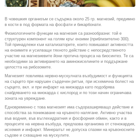
В човешкия организъм се съдържа около 25 гр. магнезий, предимно
в кости в под формата на фосфати и бикарбонати.
Физиологичните функции на магнезия са разнообразни: той е
структурен компонент на голям кръг ензими (приблизително 300).
Той принадлежи към катализаторите, които повишават активността
на ензимите и усилващи тяхното действие с непосредственото
участие на магнезиевите йони протича процеса на биосинтез. Те са
необходими за активирането на аминокиселините и поддържане
целостта на рибозомите.
Магнезият повлиява нервно-мускулната възбудимост и функцията
на сърцето при нарушен сърдечен ритъм, при исхемична болест на
сърцето, вкл. и при инфаркт на миокарда като подобрява
снабдяването на миокарда с кислород и по този начин ограничава
зоната на увреждане.
Едновременно с това магнезият има съдоразширяващо действие и
способства за понижаване на кръвното налягане. Активно участва
във водния, във въглехидратния и фосфорния обмен, както и в
процесите на нервна възбуда, предпазва организма от стенокардия,
исхемия и инфаркт. Минералът не допуска спазми на кръвоносните
съдове и схващане на мускулите.