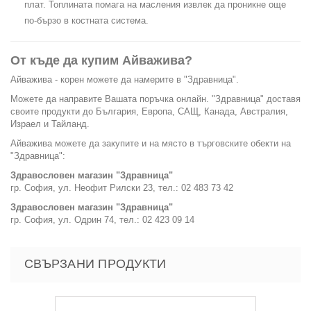
плат. Топлината помага на масления извлек да проникне още
по-бързо в костната система.
От къде да купим Айважива?
Айважива - корен можете да намерите в "Здравница".
Можете да направите Вашата поръчка онлайн. "Здравница" доставя
своите продукти до България, Европа, САЩ, Канада, Австралия,
Израел и Тайланд.
Айважива можете да закупите и на място в търговските обекти на
"Здравница":
Здравословен магазин "Здравница"
гр. София, ул. Неофит Рилски 23, тел.: 02 483 73 42
Здравословен магазин "Здравница"
гр. София, ул. Одрин 74, тел.: 02 423 09 14
СВЪРЗАНИ ПРОДУКТИ