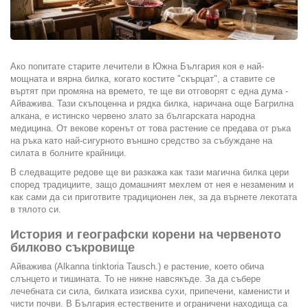
Ако попитате старите лечители в Южна България коя е най-
мощната и вярна билка, когато костите "скърцат", а ставите се
въртят при промяна на времето, те ще ви отговорят с една дума -
Айважива. Тази скъпоценна и рядка билка, наричана още Багрилна
алкана, е истинско червено злато за българската народна
медицина. От векове коренът от това растение се предава от ръка
на ръка като най-сигурното външно средство за събуждане на
силата в болните крайници.
В следващите редове ще ви разкажа как тази магична билка цери
според традициите, защо домашният мехлем от нея е незаменим и
как сами да си приготвите традиционен лек, за да върнете лекотата
в тялото си.
История и географски корени на червеното
билково съкровище
Айважива (Alkanna tinktoria Tausch.) е растение, което обича
слънцето и тишината. То не никне навсякъде. За да събере
лечебната си сила, билката изисква сухи, припечени, каменисти и
чисти почви. В България естествените и ограничени находища са