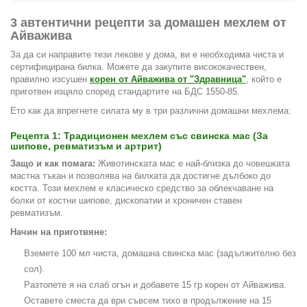
3 автентични рецепти за домашен мехлем от
Айважива
За да си направите тези лекове у дома, ви е необходима чиста и
сертифицирана билка. Можете да закупите висококачествен,
правилно изсушен
корен от Айважива от "Здравница"
, който е
приготвен изцяло според стандартите на БДС 1550-85.
Ето как да впрегнете силата му в три различни домашни мехлема:
Рецепта 1: Традиционен мехлем със свинска мас (За
шипове, ревматизъм и артрит)
Защо и как помага:
Животинската мас е най-близка до човешката
мастна тъкан и позволява на билката да достигне дълбоко до
костта. Този мехлем е класическо средство за облекчаване на
болки от костни шипове, дископатии и хроничен ставен
ревматизъм.
Начин на приготвяне:
Вземете 100 мл чиста, домашна свинска мас (задължително без
сол).
Разтопете я на слаб огън и добавете 15 гр корен от Айважива.
Оставете сместа да ври съвсем тихо в продължение на 15