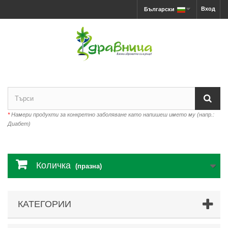
Вход
Български
*
Намери продукти за конкретно заболяване като напишеш името му (напр.:
Диабет)
Количка
(празна)
КАТЕГОРИИ