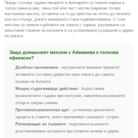
Преди стотици години овчарите и билкарите са топели корена в
топла свинска мас, овча лой или чист зехтин (наричан тогава
маслиново масло), оставяли са го да престои на топло до печката
или на слънце, докато мазнината стане кървавочервена. С този
мехлем са триели гърбовете на хората с парези, разтривали са
изкълчени глезени на косачите и са успокоявали ухапвания и циреи
по кожата.
Защо домашният мехлем с Айважива е толкова
ефикасен?
Дълбоко проникване
- натуралните мазнини пренасят
активните съставки директно през кожата до самото
огнище на болката.
Мощно съдосвиващо действие
- бързо свива
кръвоносните съдове при контузии, намалява вътрешните
отоци и лекува синини.
Противовъзпалителен щит
- успокоява хроничните
процеси в ставите, които причиняват скованост сутрин.
Регенерация на тъканите
- подпомага външното
възстановяване на кожата при упорити екземи и циреи.