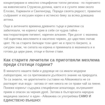
концентрирани в няколко специфични топли региона - по поречието
на живописната Струмска долина, както и в сухите земи около
Елхово, Харманли и Свиленград. Поради своята рядкост, правилно
събраният и изсушен корен е истинско бижу за всяка домашна
аптека.
Още в античните времена древните гърци и римляни са
забелязали, че коренът крие в себе си чудна тайна -
мастноразтворим пигмент, наречен алканин. При досег с мазнина
той оцветява мехлемите в наситено червен, до царствен лилав
цвят. Но за старите билкари този цвят не е просто багрило, а
сигурен знак, че силата на корена е преминала в мазнината и е
готова да цери рани, отоци и болни стави.
Как старите лечители са приготвяли мехлема
преди стотици години?
В миналото нашите баби и дядовци не са имали модерни
лаборатории, но са притежавали дълбокото знание на природата.
Те са знаели, че церителните съставки на Айваживата не се
разтварят във вода - затова от нея никога не се прави чай за пиене.
Понеже коренът съдържа специфични алкалоиди, вътрешният
прием е опасен за черния дроб. Затова в българската народна
медицина законът е един - Айважива се употребява
САМО И
ЕДИНСТВЕНО ВЪНШНО!