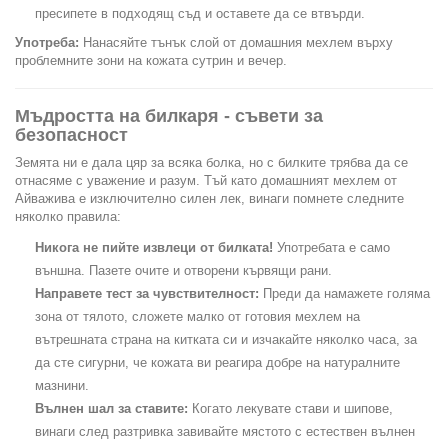
пресипете в подходящ съд и оставете да се втвърди.
Употреба:
Нанасяйте тънък слой от домашния мехлем върху
проблемните зони на кожата сутрин и вечер.
Мъдростта на билкаря - съвети за
безопасност
Земята ни е дала цяр за всяка болка, но с билките трябва да се
отнасяме с уважение и разум. Тъй като домашният мехлем от
Айважива е изключително силен лек, винаги помнете следните
няколко правила:
Никога не пийте извлеци от билката!
Употребата е само
външна. Пазете очите и отворени кървящи рани.
Направете тест за чувствителност:
Преди да намажете голяма
зона от тялото, сложете малко от готовия мехлем на
вътрешната страна на китката си и изчакайте няколко часа, за
да сте сигурни, че кожата ви реагира добре на натуралните
мазнини.
Вълнен шал за ставите:
Когато лекувате стави и шипове,
винаги след разтривка завивайте мястото с естествен вълнен