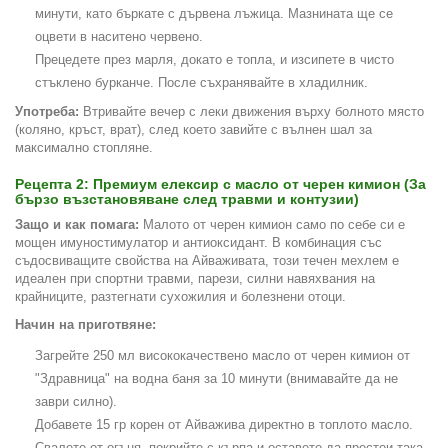
минути, като бъркате с дървена лъжица. Мазнината ще се
оцвети в наситено червено.
Прецедете през марля, докато е топла, и изсипете в чисто
стъклено бурканче. После съхранявайте в хладилник.
Употреба:
Втривайте вечер с леки движения върху болното място
(коляно, кръст, врат), след което завийте с вълнен шал за
максимално стопляне.
Рецепта 2: Премиум елексир с масло от черен кимион (За
бързо възстановяване след травми и контузии)
Защо и как помага:
Малото от черен кимион само по себе си е
мощен имуностимулатор и антиоксидант. В комбинация със
съдосвиващите свойства на Айваживата, този течен мехлем е
идеален при спортни травми, парези, силни навяхвания на
крайниците, разтегнати сухожилия и болезнени отоци.
Начин на приготвяне:
Загрейте 250 мл висококачествено масло от черен кимион от
"Здравница" на водна баня за 10 минути (внимавайте да не
заври силно).
Добавете 15 гр корен от Айважива директно в топлото масло.
Свалете от огъня, покрийте с кърпа и оставете да престои така