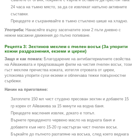
24 часа на тъмно място, за да се извлекат напълно активните
съставки.
Прецедете и съхранявайте в тъмно стъклено шише на хладно.
Употреба:
Нанасяйте върху засегнатите зони 2 пъти дневно с
нежни масажни движения до пълно попиване.
Рецепта 3: Зехтинов мехлем с пчелен восък (За упорити
кожни раздразнения, екземи и циреи)
Защо и как помага:
Благодарение на антибактериалните свойства
на Айваживата и предпазващия филм на чистия пчелен восък, този
гъст мехлем пречиства кожата, изтегля отровата от циреи,
успокоява упорити сухи екземи и облекчава тежки повърхностни
сърбежи.
Начин на приготвяне:
Затоплете 150 мл чист студено пресован зехтин и добавете 15
гр корен от Айважива за 15 минути на водна баня.
Прецедете масления извлек, докато е топъл.
Върнете прецеденото червено масло на водната баня и
добавете към него 15-20 гр настърган чист пчелен восък.
Бъркайте до пълното разтапяне на восъка, след което веднага