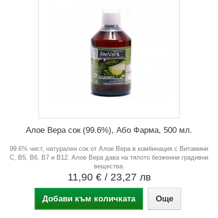
Алое Вера сок (99.6%), Або Фарма, 500 мл.
99.6% чист, натурален сок от Алое Вера в комбинация с Витамини
С, В5, В6, В7 и В12. Алое Вера дава на тялото безженни градивни
вещества.
11,90 €
/ 23,27 лв
Добави към количката
Още