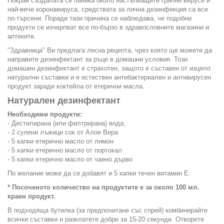
Покрай създалата се паника около настъпващите грипни вируси и
най-вече коронавируса, средствата за лична дезинфекция са все
по-търсени. Поради тази причина се наблюдава, че подобни
продукти се изчерпват все по-бързо в здравословните магазини и
аптеките.
"Здравница" Ви предлага лесна рецепта, чрез която ще можете да
направите дезинфектант за ръце в домашни условия. Този
домашен дезинфектант е страхотен, защото е съставен от изцяло
натурални съставки и е естествен антибактериален и антивирусен
продукт заради коктейла от етерични масла.
Натурален дезинфектант
Необходими продукти:
- Дестилирана (или филтрирана) вода;
- 2 супени лъжици
сок от Алое Вера
- 5 капки
етерично масло от лимон
- 5 капки
етерично масло от портокал
- 5 капки
етерично масло от чаено дърво
По желание може да се добавят и 5 капки течен витамин Е.
* Посоченото количество на продуктите е за около 100 мл.
краен продукт.
В подходяща бутилка (за предпочитане със спрей) комбинирайте
всички съставки и разклатете добре за 15-20 секунди. Отворете