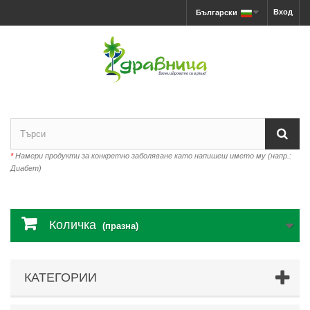
Вход
Български
*
Намери продукти за конкретно заболяване като напишеш името му (напр.:
Диабет)
Количка
(празна)
КАТЕГОРИИ