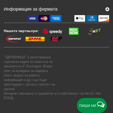
Информация за фирмата
Нашите партньори:
"ЗДРАВНИЦА" е регистрирана
търговска марка по смисъла на
законите на Р. България. Всеки
опит за копиране на марката
(лого, модел на работа,
информация и др.) ще бъде
преследван с цялата строгост на
закона!
Интернет магазинът е изработен и е собственост на
Ню Ес Нет
ЕООД
ПИШИ НИ