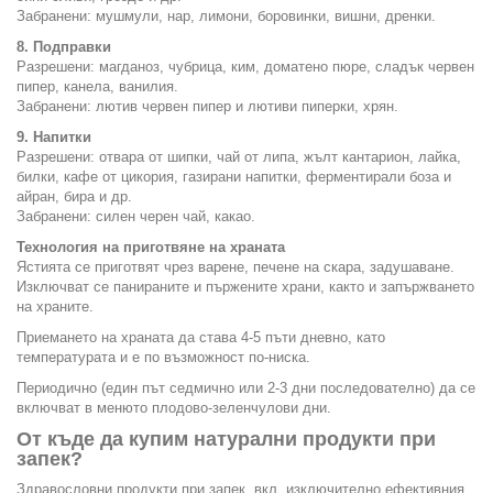
Забранени: мушмули, нар, лимони, боровинки, вишни, дренки.
8. Подправки
Разрешени: магданоз, чубрица, ким, доматено пюре, сладък червен
пипер, канела, ванилия.
Забранени: лютив червен пипер и лютиви пиперки, хрян.
9. Напитки
Разрешени: отвара от шипки, чай от липа, жълт кантарион, лайка,
билки, кафе от цикория, газирани напитки, ферментирали боза и
айран, бира и др.
Забранени: силен черен чай, какао.
Технология на приготвяне на храната
Ястията се приготвят чрез варене, печене на скара, задушаване.
Изключват се панираните и пържените храни, както и запържването
на храните.
Приемането на храната да става 4-5 пъти дневно, като
температурата и е по възможност по-ниска.
Периодично (един път седмично или 2-3 дни последователно) да се
включват в менюто плодово-зеленчулови дни.
От къде да купим натурални продукти при
запек?
Здравословни продукти при запек, вкл. изключително ефективния