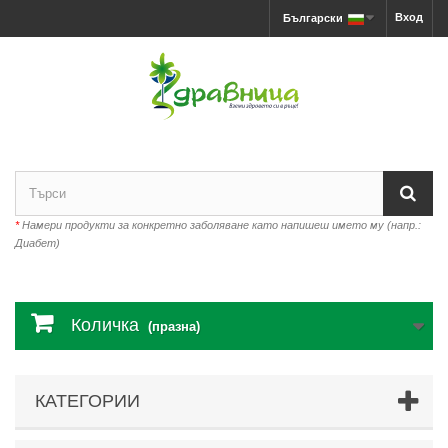
Вход
Български
*
Намери продукти за конкретно заболяване като напишеш името му (напр.:
Диабет)
Количка
(празна)
КАТЕГОРИИ