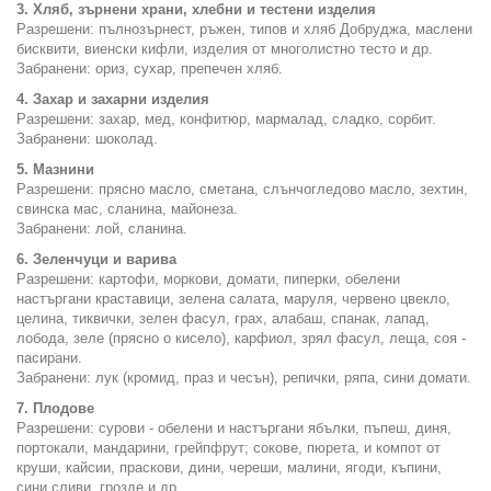
3. Хляб, зърнени храни, хлебни и тестени изделия
Разрешени: пълнозърнест, ръжен, типов и хляб Добруджа, маслени
бисквити, виенски кифли, изделия от многолистно тесто и др.
Забранени: ориз, сухар, препечен хляб.
4. Захар и захарни изделия
Разрешени: захар, мед, конфитюр, мармалад, сладко, сорбит.
Забранени: шоколад.
5. Мазнини
Разрешени: прясно масло, сметана, слънчогледово масло, зехтин,
свинска мас, сланина, майонеза.
Забранени: лой, сланина.
6. Зеленчуци и варива
Разрешени: картофи, моркови, домати, пиперки, обелени
настъргани краставици, зелена салата, маруля, червено цвекло,
целина, тиквички, зелен фасул, грах, алабаш, спанак, лапад,
лобода, зеле (прясно о кисело), карфиол, зрял фасул, леща, соя -
пасирани.
Забранени: лук (кромид, праз и чесън), репички, ряпа, сини домати.
7. Плодове
Разрешени: сурови - обелени и настъргани ябълки, пъпеш, диня,
портокали, мандарини, грейпфрут; сокове, пюрета, и компот от
круши, кайсии, праскови, дини, череши, малини, ягоди, къпини,
сини сливи, грозде и др.