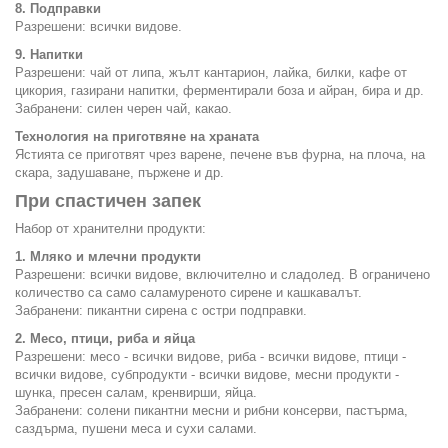
8. Подправки
Разрешени: всички видове.
9. Напитки
Разрешени: чай от липа, жълт кантарион, лайка, билки, кафе от
цикория, газирани напитки, ферментирали боза и айран, бира и др.
Забранени: силен черен чай, какао.
Технология на приготвяне на храната
Ястията се приготвят чрез варене, печене във фурна, на плоча, на
скара, задушаване, пържене и др.
При спастичен запек
Набор от хранителни продукти:
1. Мляко и млечни продукти
Разрешени: всички видове, включително и сладолед. В ограничено
количество са само саламуреното сирене и кашкавалът.
Забранени: пикантни сирена с остри подправки.
2. Месо, птици, риба и яйца
Разрешени: месо - всички видове, риба - всички видове, птици -
всички видове, субпродукти - всички видове, месни продукти -
шунка, пресен салам, кренвирши, яйца.
Забранени: солени пикантни месни и рибни консерви, пастърма,
саздърма, пушени меса и сухи салами.