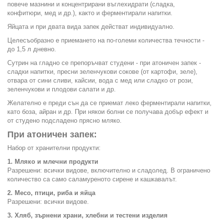
повече мазнини и концентрирани въглехидрати (сладка,
конфитюри, мед и др.), както и ферментирали напитки.
Яйцата и при двата вида запек действат индивидуално.
Целесъобразно е приемането на по-големи количества течности -
до 1,5 л дневно.
Сутрин на гладно се препоръчват студени - при атоничен запек -
сладки напитки, пресни зеленчукови сокове (от картофи, зеле),
отвара от сини сливи, кайсии, вода с мед или сладко от рози,
зеленчукови и плодови салати и др.
Желателно е преди сън да се приемат леко ферментирали напитки,
като боза, айран и др. При някои болни се получава добър ефект и
от студено подсладено прясно мляко.
При атоничен запек:
Набор от хранителни продукти:
1. Мляко и млечни продукти
Разрешени: всички видове, включително и сладолед. В ограничено
количество са само саламуреното сирене и кашкавалът.
2. Месо, птици, риба и яйца
Разрешени: всички видове.
3. Хляб, зърнени храни, хлебни и тестени изделия