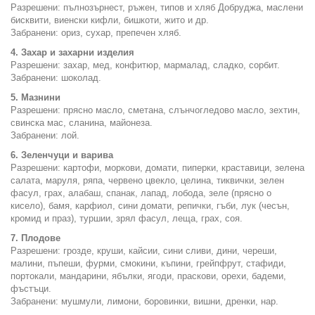
Разрешени: пълнозърнест, ръжен, типов и хляб Добруджа, маслени
бисквити, виенски кифли, бишкоти, жито и др.
Забранени: ориз, сухар, препечен хляб.
4. Захар и захарни изделия
Разрешени: захар, мед, конфитюр, мармалад, сладко, сорбит.
Забранени: шоколад.
5. Мазнини
Разрешени: прясно масло, сметана, слънчогледово масло, зехтин,
свинска мас, сланина, майонеза.
Забранени: лой.
6. Зеленчуци и варива
Разрешени: картофи, моркови, домати, пиперки, краставици, зелена
салата, маруля, ряпа, червено цвекло, целина, тиквички, зелен
фасул, грах, алабаш, спанак, лапад, лобода, зеле (прясно о
кисело), бамя, карфиол, сини домати, репички, гъби, лук (чесън,
кромид и праз), туршии, зрял фасул, леща, грах, соя.
7. Плодове
Разрешени: грозде, круши, кайсии, сини сливи, дини, череши,
малини, пъпеши, фурми, смокини, къпини, грейпфрут, стафиди,
портокали, мандарини, ябълки, ягоди, праскови, орехи, бадеми,
фъстъци.
Забранени: мушмули, лимони, боровинки, вишни, дренки, нар.