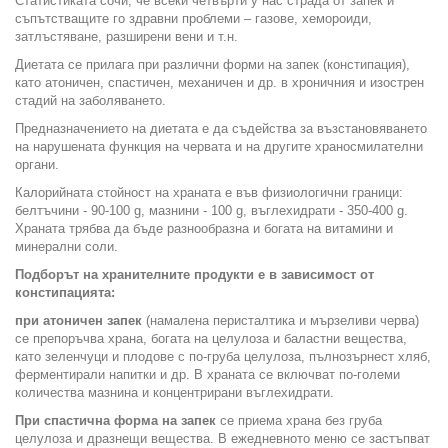
Статистиката сочи, че всеки четвърти у нас страда от запек и
съпътстващите го здравни проблеми – газове, хемороиди,
затлъстяване, разширени вени и т.н.
Диетата се прилага при различни форми на запек (констипация),
като атоничен, спастичен, механичен и др. в хроничния и изострен
стадий на заболяването.
Предназначението на диетата е да съдейства за възстановяването
на нарушената функция на червата и на другите храносмилателни
органи.
Калорийната стойност на храната е във физиологични граници:
белтъчини - 90-100 g, мазнини - 100 g, въглехидрати - 350-400 g.
Храната трябва да бъде разнообразна и богата на витамини и
минерални соли.
Подборът на хранителните продукти е в зависимост от
констипацията:
при атоничен запек
(намалена перисталтика и мързеливи черва)
се препоръчва храна, богата на целулоза и баластни вещества,
като зеленчуци и плодове с по-груба целулоза, пълнозърнест хляб,
ферментирали напитки и др. В храната се включват по-големи
количества мазнина и концентрирани въглехидрати.
При спастична форма на запек
се приема храна без груба
целулоза и дразнещи вещества. В ежедневното меню се застъпват