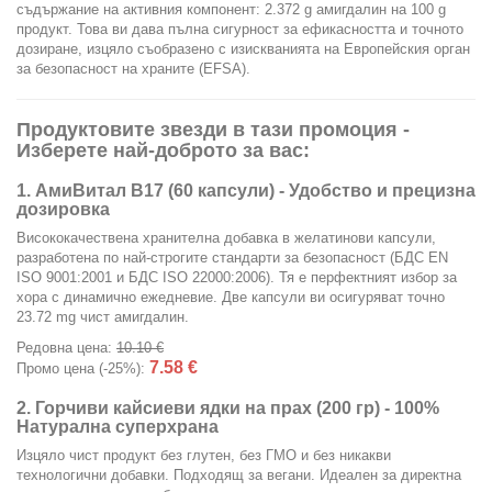
съдържание на активния компонент: 2.372 g амигдалин на 100 g
продукт. Това ви дава пълна сигурност за ефикасността и точното
дозиране, изцяло съобразено с изискванията на Европейския орган
за безопасност на храните (EFSA).
Продуктовите звезди в тази промоция -
Изберете най-доброто за вас:
1. АмиВитал В17 (60 капсули) - Удобство и прецизна
дозировка
Висококачествена хранителна добавка в желатинови капсули,
разработена по най-строгите стандарти за безопасност (БДС EN
ISO 9001:2001 и БДС ISO 22000:2006). Тя е перфектният избор за
хора с динамично ежедневие. Две капсули ви осигуряват точно
23.72 mg чист амигдалин.
Редовна цена:
10.10 €
7.58 €
Промо цена (-25%):
2. Горчиви кайсиеви ядки на прах (200 гр) - 100%
Натурална суперхрана
Изцяло чист продукт без глутен, без ГМО и без никакви
технологични добавки. Подходящ за вегани. Идеален за директна