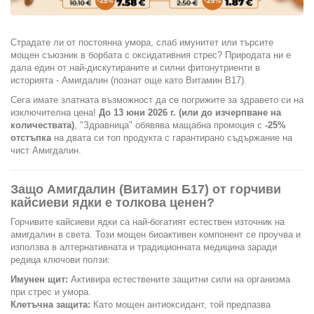
Страдате ли от постоянна умора, слаб имунитет или търсите
мощен съюзник в борбата с оксидативния стрес? Природата ни е
дала един от най-дискутираните и силни фитонутриенти в
историята - Амигдалин (познат още като Витамин B17).
Сега имате златната възможност да се погрижите за здравето си на
изключителна цена!
До 13 юни 2026 г. (или до изчерпване на
количествата)
, "Здравница" обявява мащабна промоция с
-25%
отстъпка
на двата си топ продукта с гарантирано съдържание на
чист Амигдалин.
Защо Амигдалин (Витамин Б17) от горчиви
кайсиеви ядки е толкова ценен?
Горчивите кайсиеви ядки са най-богатият естествен източник на
амигдалин в света. Този мощен биоактивен компонент се проучва и
използва в алтернативната и традиционната медицина заради
редица ключови ползи:
Имунен щит:
Активира естествените защитни сили на организма
при стрес и умора.
Клетъчна защита:
Като мощен антиоксидант, той предпазва