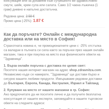
консумация или за добавяне към сутрешното ви здравословно
смути, шейк, крем супа или салата. Само 1/2 чаена лъжичка (1
грам) дневно е напълно достатъчна.
Редовна цена:
2.50 €
1.87 €
Промо цена (-25%):
Как да поръчате? Онлайн с международна
доставка или на място в София!
Страхотната новина е, че промоционалните цени с -25% отстъпка
са валидни в пълната си сила както за поръчки през нашия онлайн
магазин, така и при покупка на място във физическите обекти на
"Здравница".
1. Бърза онлайн поръчка с доставка по целия свят:
Посетете нашия интернет магазин на адрес
shop.zdravnitza.com
.
Независимо къде се намирате, "Здравница" ще достави бързо и
сигурно вашите любими продукти. Извършваме редовни доставки
до
България, Европа, Канада, Австралия, Израел и Тайланд
.
2. Купуване на място от нашите магазини в гр. София:
Ако предпочитате да ни посетите лично и да получите безплатна
консултация от нашите експерти, заповядайте в нашите търговски
обекти на следните адреси: