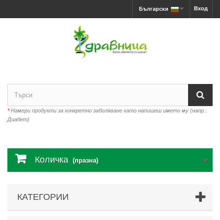
Вход
Български
*
Намери продукти за конкретно заболяване като напишеш името му (напр.:
Диабет)
Количка
(празна)
КАТЕГОРИИ