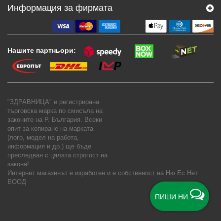
Информация за фирмата
Нашите партньори:
"ЗДРАВНИЦА" е регистрирана
търговска марка по смисъла на
законите на Р. България. Всеки
опит за копиране на марката
(лого, модел на работа,
информация и др.) ще бъде
преследван с цялата строгост на
закона!
Интернет магазинът е изработен и е собственост на
Ню Ес Нет
ЕООД
ПИШИ НИ