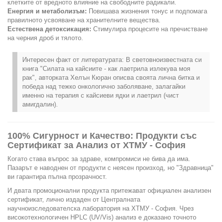
клетките от вредното влияние на свободните радикали.
Енергия и метаболизъм:
Повишава жизнения тонус и подпомага
правилното усвояване на хранителните вещества.
Естествена детоксикация:
Стимулира процесите на пречистване
на черния дроб и тялото.
Интересен факт от литературата: В световноизвестната си
книга "Силата на кайсиите - как лаетрила излекува моя
рак", авторката Хелън Кюран описва своята лична битка и
победа над тежко онкологично заболяване, залагайки
именно на терапия с кайсиеви ядки и лаетрил (чист
амигдалин).
100% Сигурност и Качество: Продукти със
Сертификат за Анализ от ХТМУ - София
Когато става въпрос за здраве, компромиси не бива да има.
Пазарът е наводнен от продукти с неясен произход, но "Здравница"
ви гарантира пълна прозрачност.
И двата промоционални продукта притежават официален анализен
сертификат, лично издаден от Централната
научноизследователска лаборатория на ХТМУ - София. Чрез
високотехнологичен HPLC (UV/Vis) анализ е доказано точното