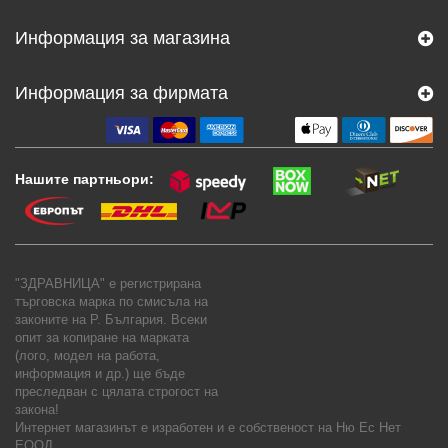
Информация за магазина
Информация за фирмата
Нашите партньори:
"ЗДРАВНИЦА" е регистрирана
търговска марка по смисъла на
законите на Р. България. Всеки
опит за копиране на марката
(лого, модел на работа,
информация и др.) ще бъде
преследван с цялата строгост на
закона!
Интернет магазинът е изработен и е собственост на
Ню Ес Нет
ЕООД