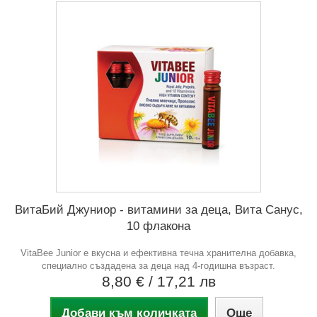
ВитаБий Джуниор - витамини за деца, Вита Санус,
10 флакона
VitaBee Junior е вкусна и ефективна течна хранителна добавка,
специално създадена за деца над 4-годишна възраст.
8,80 €
/ 17,21 лв
Добави към количката
Още