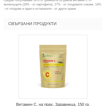
Средно получаваме 50% от дневната си дажба витамин С от
зеленчуците (19% - от картофите), 17% - от плодовите сокове, 14%
- от плодове и ядки и останалите - от други храни.
СВЪРЗАНИ ПРОДУКТИ
Витамин С, на прах, Здравница, 150 гр.