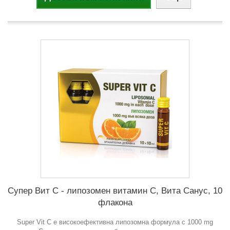
Супер Вит С - липозомен витамин С, Вита Санус, 10
флакона
Super Vit C е високоефективна липозомна формула с 1000 mg