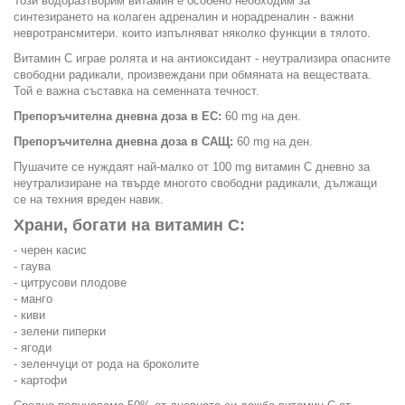
Този водоразтворим витамин е особено необходим за
синтезирането на колаген адреналин и норадреналин - важни
невротрансмитери. които изпълняват няколко функции в тялото.
Витамин С играе ролята и на антиоксидант - неутрализира опасните
свободни радикали, произвеждани при об­мяната на веществата.
Той е важна съставка на семенната течност.
Препоръчителна дневна доза в ЕС:
60 mg на ден.
Препоръчителна дневна доза в САЩ:
60 mg на ден.
Пушачите се нуждаят най-малко от 100 mg витамин С дневно за
неутрализиране на твърде многото свободни радикали, дължащи
се на техния вреден навик.
Храни, богати на витамин С:
- черен касис
- гаува
- цитрусови плодове
- манго
- киви
- зелени пиперки
- ягоди
- зеленчуци от рода на броколите
- картофи