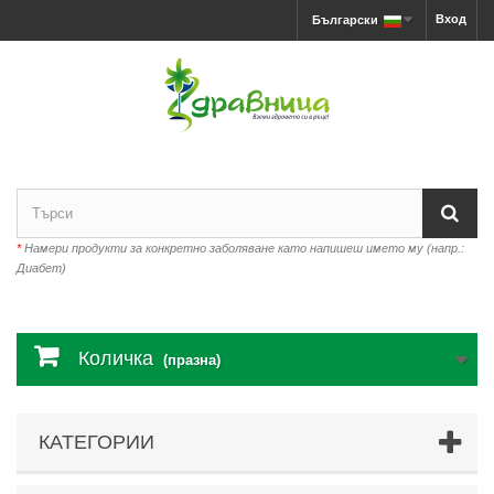
Вход
Български
*
Намери продукти за конкретно заболяване като напишеш името му (напр.:
Диабет)
Количка
(празна)
КАТЕГОРИИ