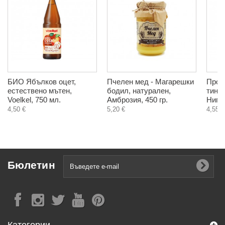
БИО Ябълков оцет,
Пчелен мед - Магарешки
Проп
естествено мътен,
бодил, натурален,
тинкт
Voelkel, 750 мл.
Амброзия, 450 гр.
Нигел
4,50 €
5,20 €
4,55 €
Бюлетин
Категории