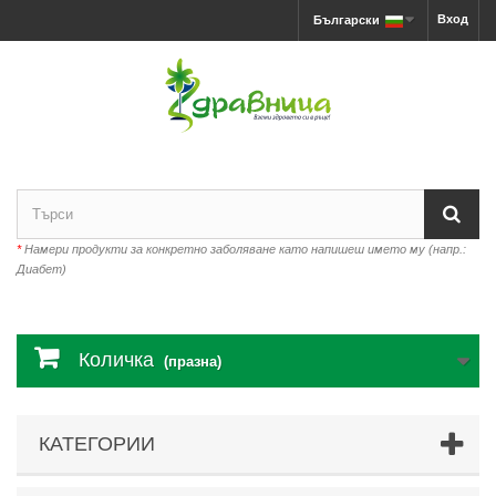
Вход
Български
*
Намери продукти за конкретно заболяване като напишеш името му (напр.:
Диабет)
Количка
(празна)
КАТЕГОРИИ