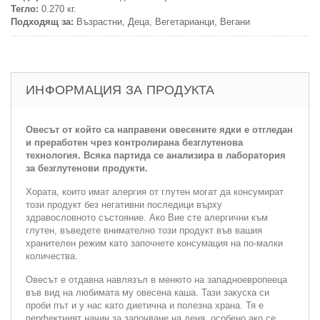
Тегло:
0.270 кг.
Подходящ за:
Възрастни, Деца, Вегетарианци, Вегани
ИНФОРМАЦИЯ ЗА ПРОДУКТА
Овесът от който са направени овесените ядки е отгледан
и преработен чрез контролирана безглутенова
технология. Всяка партида се анализира в лаборатория
за безглутенови продукти.
Хората, които имат алергия от глутен могат да консумират
този продукт без негативни последици върху
здравословното състояние. Ако Вие сте алергични към
глутен, въведете внимателно този продукт във вашия
хранителен режим като започнете консумация на по-малки
количества.
Овесът e отдавна навлязъл в менюто на западноевропееца
във вид на любимата му овесена каша. Тази закуска си
проби път и у нас като диетична и полезна храна. Тя е
перфектният начин за започване на деня, особено ако се