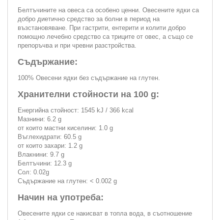
Белтъчините на овеса са особено ценни. Овесените ядки са
добро диетично средство за болни в период на
възстановяване. При гастрити, ентерити и колити добро
помощно лечебно средство са триците от овес, а също се
препоръчва и при чревни разстройства.
Съдържание:
100% Овесени ядки без съдържание на глутен.
Хранителни стойности на 100 g:
Енергийна стойност: 1545 kJ / 366 kcal
Мазнини: 6.2 g
от които мастни киселини: 1.0 g
Въглехидрати: 60.5 g
от които захари: 1.2 g
Влакнини: 9.7 g
Белтъчини: 12.3 g
Сол: 0.02g
Съдържание на глутен: < 0.002 g
Начин на употреба:
Овесените ядки се накисват в топла вода, в съотношение