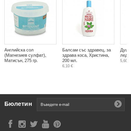
Английска сол
Балсам със здравец, за
Душ г
(Магнезиев сулфат),
здрава коса, Христина,
леден
Матисън, 275 гр.
200 мл.
5,60 €
6,10 €
Бюлетин