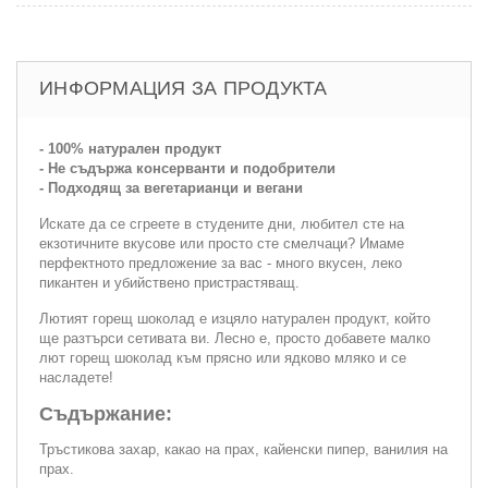
ИНФОРМАЦИЯ ЗА ПРОДУКТА
- 100% натурален продукт
- Не съдържа консерванти и подобрители
- Подходящ за вегетарианци и вегани
Искате да се сгреете в студените дни, любител сте на
екзотичните вкусове или просто сте смелчаци? Имаме
перфектното предложение за вас - много вкусен, леко
пикантен и убийствено пристрастяващ.
Лютият горещ шоколад е изцяло натурален продукт, който
ще разтърси сетивата ви. Лесно е, просто добавете малко
лют горещ шоколад към прясно или ядково мляко и се
насладете!
Съдържание:
Тръстикова захар, какао на прах, кайенски пипер, ванилия на
прах.