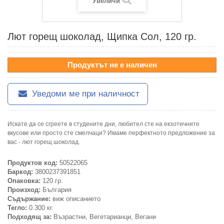
Увеличи
Лют горещ шоколад, Щипка Сол, 120 гр.
Продуктът не е наличен
Уведоми ме при наличност
Искате да се сгреете в студените дни, любител сте на екзотичните
вкусове или просто сте смелчаци? Имаме перфектното предложение за
вас - лют горещ шоколад.
Продуктов код:
50522065
Баркод:
3800237391851
Опаковка:
120 гр.
Произход:
България
Съдържание:
виж описанието
Тегло:
0.300 кг.
Подходящ за:
Възрастни, Вегетарианци, Вегани