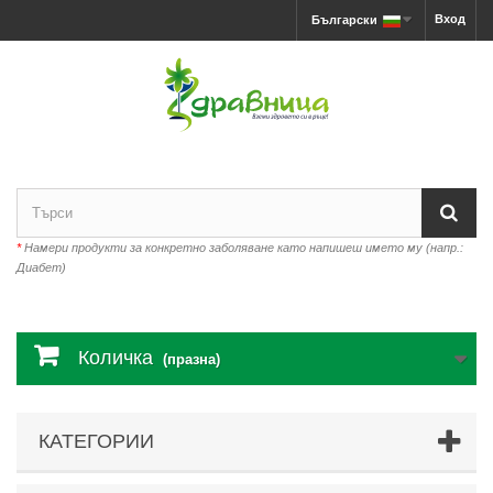
Вход
Български
*
Намери продукти за конкретно заболяване като напишеш името му (напр.:
Диабет)
Количка
(празна)
КАТЕГОРИИ