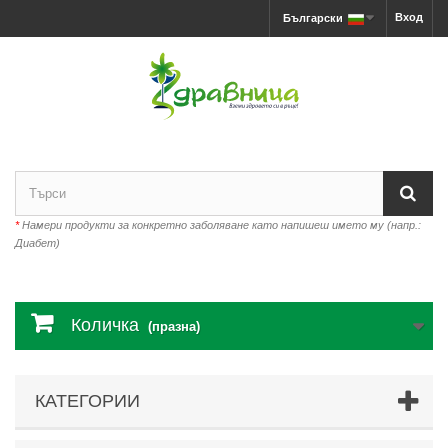
Вход
Български
*
Намери продукти за конкретно заболяване като напишеш името му (напр.:
Диабет)
Количка
(празна)
КАТЕГОРИИ