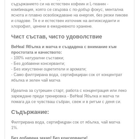
съдържанието си на естествен кофеин и L-теанин -
комбинация, която се свързва с по-добър фокус, ментална
яснота и плавно освобождаване на енергия, без резки пикове
и спадове. Тя е и естествен източник на антиоксиданти и
хлорофил, ценени в ежедневното хранене.
Чист състав, чисто удоволствие
BeHeal Ябълка и матча е създадена с внимание към
простотата и качеството:
- 100% натурални съставки;
- Без добавени консерванти;
- Без изкуствени оцветители и аромати;
- Само филтрирана вода, сертифициран сок от концентрат
ябълка и зелен чай матча
Идеална за сутрешен старт, работа с концентрация или леко
зареждане преди тренировка - BeHeal Ябълка и матча ти
помага да се чувстваш събран, свеж и в ритъм с деня си.
Съдържание:
Филтрирана вода, сертифицран сок от ябълка, чай матча
1%.
Без добавена захар! Без консерванти!