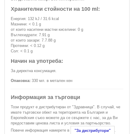
Хранителни стойности на 100 ml:
Енергия: 132 kJ / 31.6 kcal
Мазнини: < 0.1 g
от които наситени мастни киселини: 0 g
Въглехидрати: 7.91 g
от които захари: 7.7.88 g
Протеини: < 0.12 g
Сол: < 0.1 g
Начин на употреба:
За директна консумация.
Опаковка:
330 мл. в метален кен
Информация за търговци
Този продукт е дистрибутиран от "Здравница". В случай, че
имате търговски обект на територията на България и
Европейския съюз можете да се свържете с нас, за да Ви
предоставим ценова листа и условия за партньорство.
Повече информация намерете в
.
"За дистрибутори"