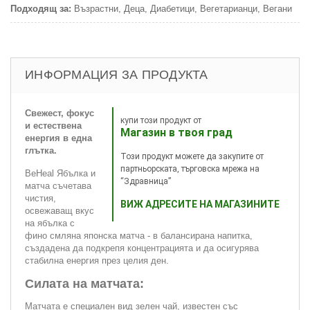
Подходящ за:
Възрастни, Деца, Диабетици, Вегетарианци, Вегани
ИНФОРМАЦИЯ ЗА ПРОДУКТА
Свежест, фокус
купи този продукт от
и естествена
Магазин в твоя град
енергия в една
глътка.
Този продукт можете да закупите от
партньорската, търговска мрежа на
BeHeal Ябълка и
“Здравница”
матча съчетава
чистия,
ВИЖ АДРЕСИТЕ НА МАГАЗИНИТЕ
освежаващ вкус
на ябълка с
фино смляна японска матча - в балансирана напитка,
създадена да подкрепя концентрацията и да осигурява
стабилна енергия през целия ден.
Силата на матчата:
Матчата е специален вид зелен чай, известен със