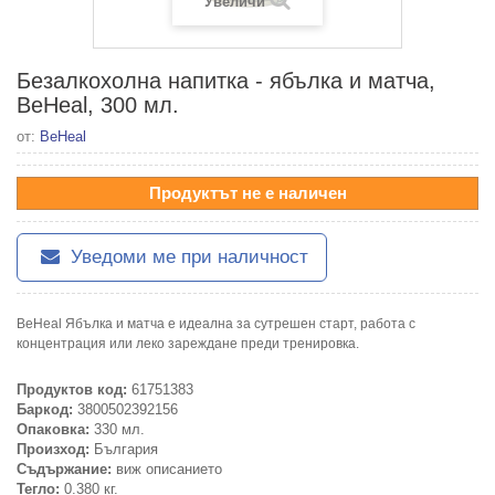
Увеличи
Безалкохолна напитка - ябълка и матча,
BeHeal, 300 мл.
от:
BeHeal
Продуктът не е наличен
Уведоми ме при наличност
BeHeal Ябълка и матча е идеална за сутрешен старт, работа с
концентрация или леко зареждане преди тренировка.
Продуктов код:
61751383
Баркод:
3800502392156
Опаковка:
330 мл.
Произход:
България
Съдържание:
виж описанието
Тегло:
0.380 кг.