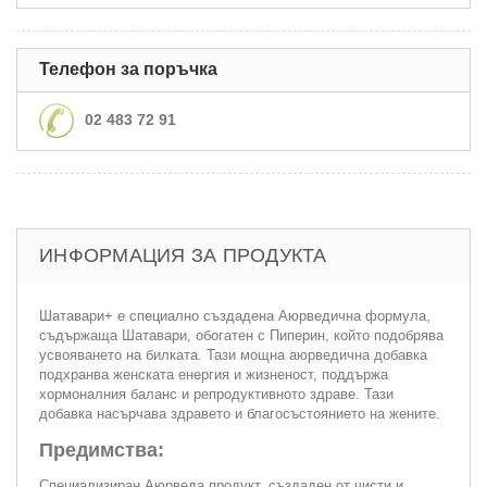
Телефон за поръчка
02 483 72 91
ИНФОРМАЦИЯ ЗА ПРОДУКТА
Шатавари+ е специално създадена Аюрведична формула,
съдържаща Шатавари, обогатен с Пиперин, който подобрява
усвояването на билката. Тази мощна аюрведична добавка
подхранва женската енергия и жизненост, поддържа
хормоналния баланс и репродуктивното здраве. Тази
добавка насърчава здравето и благосъстоянието на жените.
Предимства:
Специализиран Аюрведа продукт, създаден от чисти и