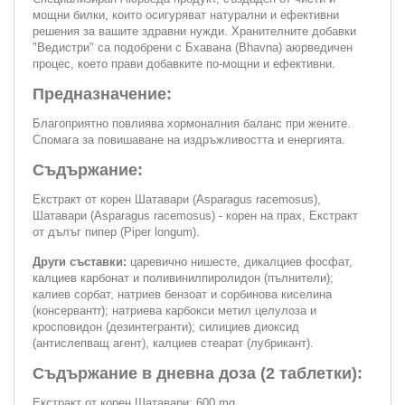
мощни билки, които осигуряват натурални и ефективни
решения за вашите здравни нужди. Хранителните добавки
"Ведистри" са подобрени с Бхавана (Bhavna) аюрведичен
процес, което прави добавките по-мощни и ефективни.
Предназначение:
Благоприятно повлиява хормоналния баланс при жените.
Спомага за повишаване на издръжливостта и енергията.
Съдържание:
Екстракт от корен Шатавари (Asparagus racemosus),
Шатавари (Asparagus racemosus) - корен на прах, Екстракт
от дълъг пипер (Piper longum).
Други съставки:
царевично нишесте, дикалциев фосфат,
калциев карбонат и поливинилпиролидон (пълнители);
калиев сорбат, натриев бензоат и сорбинова киселина
(консервантr); натриева карбокси метил целулоза и
кросповидон (дезинтегранти); силициев диоксид
(антислепващ агент), калциев стеарат (лубрикант).
Съдържание в дневна доза (2 таблетки):
Екстракт от корен Шатавари: 600 mg