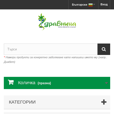
Вход
Български
*
Намери продукти за конкретно заболяване като напишеш името му (напр.:
Диабет)
Количка
(празна)
КАТЕГОРИИ