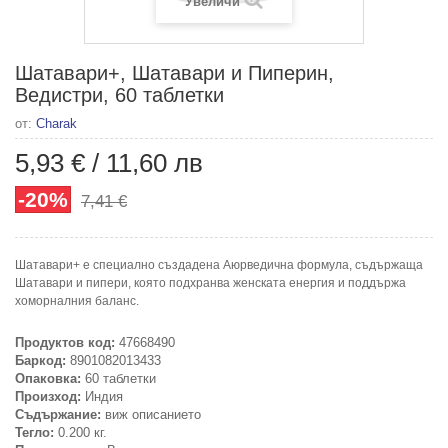
Увеличи
Шатавари+, Шатавари и Пиперин,
Ведистри, 60 таблетки
от:
Charak
5,93 €
/
11,60 лв
-20%
7,41 €
Шатавари+ е специално създадена Аюрведична формула, съдържаща
Шатавари и пипери, която подхранва женската енергия и поддържа
хоморналния баланс.
Продуктов код:
47668490
Баркод:
8901082013433
Опаковка:
60 таблетки
Произход:
Индия
Съдържание:
виж описанието
Тегло:
0.200 кг.