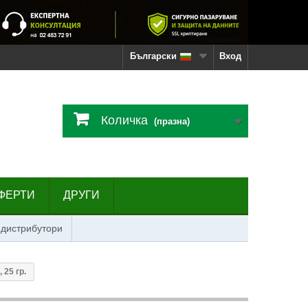
Български
Вход
Количка
(празна)
ФЕРТИ
ДРУГИ
 дистрибутори
25 гр.