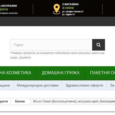
*
Намери продукти за конкретно заболяване като напишеш името му
(напр.: Диабет)
НА КОЗМЕТИКА
ДОМАШНА ГРИЖА
ПАКЕТНИ О
лащане
Международни доставки
Здравословни оферти
За
дукти
Билки
Жълт Смил (Безсмъртниче), изсушен цвят, Билкария, 