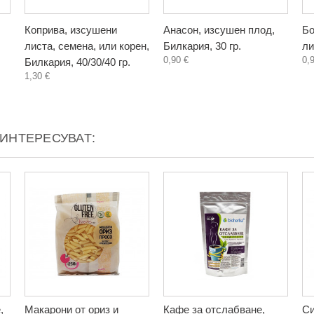
Коприва, изсушени
Анасон, изсушен плод,
Бо
листа, семена, или корен,
Билкария, 30 гр.
ли
0,90 €
0,
Билкария, 40/30/40 гр.
1,30 €
АИНТЕРЕСУВАТ:
,
Макарони от ориз и
Кафе за отслабване,
Си