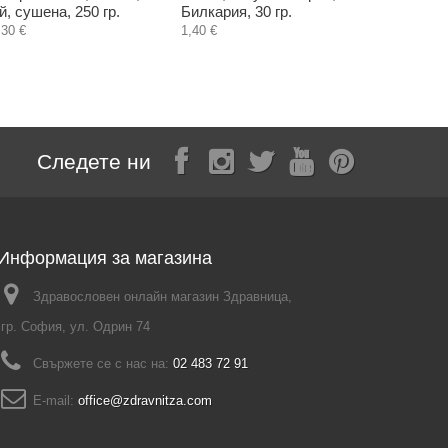
й, сушена, 250 гр.
Билкария, 30 гр.
тинктура,
мл.
,30 €
1,40 €
4,50 €
Следете ни
Информация за магазина
Здравословен онлайн магазин Здравница,
гр. София, ул. Одрин 74
Свържете се с нас на:
02 483 72 91
E-mail:
office@zdravnitza.com