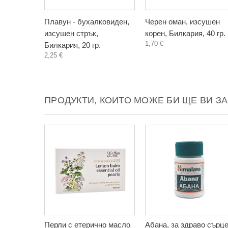
Плавун - бухалковиден,
Черен оман, изсушен
изсушен стрък,
корен, Билкария, 40 гр.
1,70 €
Билкария, 20 гр.
2,25 €
ПРОДУКТИ, КОИТО МОЖЕ БИ ЩЕ ВИ З
Перли с етерично масло
Абана, за здраво сърце