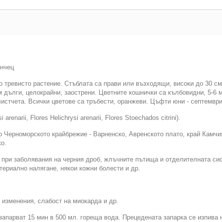
нчец
 тревисто растение. Стъблата са прави или възходящи, високи до 30 см,
м дълги, целокрайни, заострени. Цветните кошнички са кълбовидни, 5-6
листчета. Всички цветове са тръбести, оранжеви. Цъфти юни - септември
renarii, Flores Helichrysi arenarii, Flores Stoechados citrini).
о Черноморското крайбрежие - Варненско, Авренското плато, край Камчи
о.
при заболявания на черния дроб, жлъчните пътища и отделителната сис
териално налягане, някои кожни болести и др.
изменения, слабост на миокарда и др.
запарват 15 мин в 500 мл. гореща вода. Прецедената запарка се изпива 