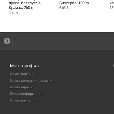
просо, без глутен,
Биохерба, 100 гр.
ча
Крамас, 250 гр.
6,95 €
15
2,20 €
Моят профил
Моите поръчки
Моите кредитни разписки
Моите адреси
Лична информация
Моите ваучери