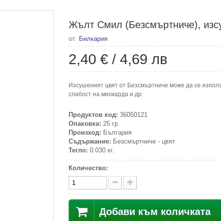
Жълт Смил (Безсмъртниче), изсу
от:
Билкария
2,40 €
/
4,69 лв
Изсушеният цвят от Безсмъртниче може да се изпол
слабост на миокарда и др.
Продуктов код:
36050121
Опаковка:
25 гр.
Произход:
България
Съдържание:
Безсмъртниче - цвят
Тегло:
0.030 кг.
Количество:
Добави към количката