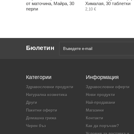
от маточина, Майра, 30
Хималая, 30 таблетки
перли
2,10 €
Бюлетин
Категории
Информация
Здравословни продукти
Здравословни оферти
Натурална козметика
Нови продукти
Други
Най-продавани
Пакетни оферти
Магазини
Домашна грижа
Контакти
Черен бъз
Как да поръчам?
Условия за доставка и