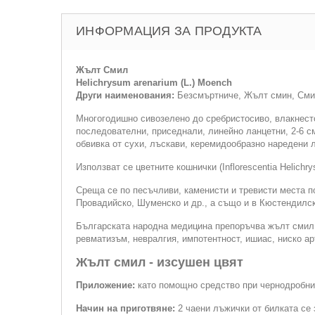
ИНФОРМАЦИЯ ЗА ПРОДУКТА
Жълт Смил
Helichrysum arenarium (L.) Moench
Други наименования:
Безсмъртниче, Жълт смин, Сми
Многогодишно сивозелено до сребристосиво, влакнесто
последователни, приседнали, линейно ланцетни, 2-6 с
обвивка от сухи, лъскави, керемидообразно наредени 
Използват се цветните кошнички (Inflorescentia Helichrysi a
Среща се по песъчливи, каменисти и тревисти места п
Провадийско, Шуменско и др., а също и в Кюстендилск
Българската народна медицина препоръчва жълт смил 
ревматизъм, невралгия, импотентност, ишиас, ниско ар
Жълт смил - изсушен цвят
Приложение:
като помощно средство при чернодробни 
Начин на приготвяне:
2 чаени лъжички от билката се 