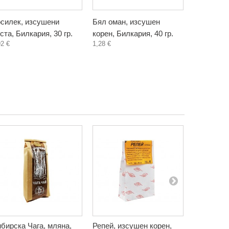
силек, изсушени
Бял оман, изсушен
Блатен т
ста, Билкария, 30 гр.
корен, Билкария, 40 гр.
корен или
92 €
1,28 €
Билкария, 
1,20 €
бирска Чага, мляна,
Репей, изсушен корен,
Дяволски 