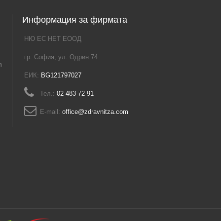
Информация за фирмата
НЮ ЕС НЕТ ЕООД
гр. София, ул. Одрин 74
а
ЕИК:
BG121797027
Тел.:
02 483 72 91
E-mail:
office@zdravnitza.com