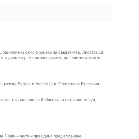
 разклонени само в зоната на съцветията. Листата са
 мм в диаметър, с лимоненожълта до зластистожълта
.
я, между Бургас и Несебър; в Югоизточна България -
тема, възпаление на бъбреците и пикочния мехур,
на 3 равни частни през деня преди хранене.