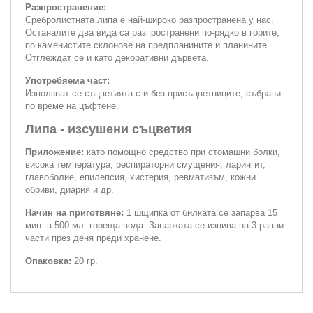
Разпространение:
Сребролистната липа е най-широко разпространена у нас.
Останалите два вида са разпространени по-рядко в горите,
по каменистите склонове на предпланините и планините.
Отглеждат се и като декоративни дървета.
Употребяема част:
Използват се съцветията с и без присъцветниците, събрани
по време на цъфтене.
Липа - изсушени съцветия
Приложение:
като помощно средство при стомашни болки,
висока температура, респираторни смущения, ларингит,
главоболие, епилепсия, хистерия, ревматизъм, кожни
обриви, диария и др.
Начин на приготвяне:
1 шщипка от билката се запарва 15
мин. в 500 мл. гореща вода. Запарката се изпива на 3 равни
части през деня преди хранене.
Опаковка:
20 гр.