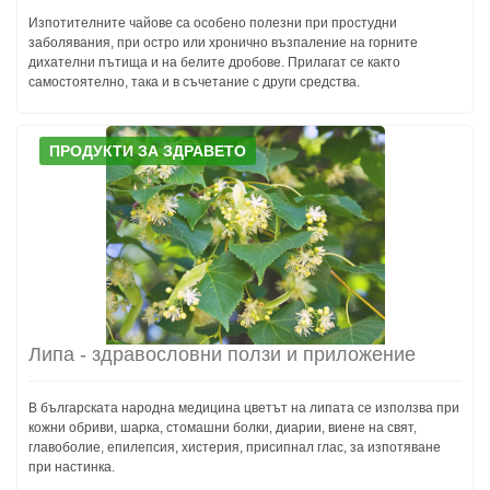
Изпотителните чайове са особено полезни при простудни
заболявания, при остро или хронично възпаление на горните
дихателни пътища и на белите дробове. Прилагат се както
самостоятелно, така и в съчетание с други средства.
ПРОДУКТИ ЗА ЗДРАВЕТО
Липа - здравословни ползи и приложение
В българската народна медицина цветът на липата се използва при
кожни обриви, шарка, стомашни болки, диарии, виене на свят,
главоболие, епилепсия, хистерия, присипнал глас, за изпотяване
при настинка.