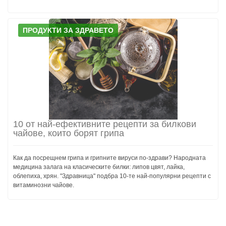
ПРОДУКТИ ЗА ЗДРАВЕТО
10 от най-ефективните рецепти за билкови
чайове, които борят грипа
Как да посрещнем грипа и грипните вируси по-здрави? Народната
медицина залага на класическите билки: липов цвят, лайка,
облепиха, хрян. "Здравница" подбра 10-те най-популярни рецепти с
витаминозни чайове.