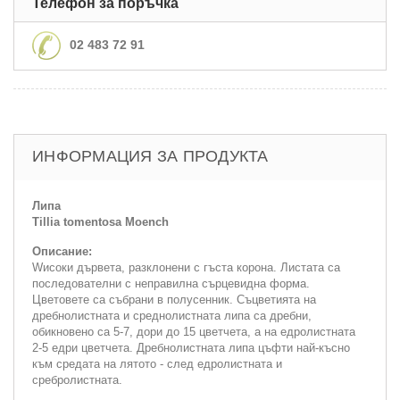
Телефон за поръчка
02 483 72 91
ИНФОРМАЦИЯ ЗА ПРОДУКТА
Липа
Tillia tomentosa Moench
Описание:
Wисоки дървета, разклонени с гъста корона. Листата са
последователни с неправилна сърцевидна форма.
Цветовете са събрани в полусенник. Съцветията на
дребнолистната и среднолистната липа са дребни,
обикновено са 5-7, дори до 15 цветчета, а на едролистната
2-5 едри цветчета. Дребнолистната липа цъфти най-късно
към средата на лятото - след едролистната и
сребролистната.