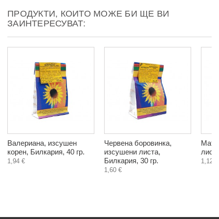
ПРОДУКТИ, КОИТО МОЖЕ БИ ЩЕ ВИ
ЗАИНТЕРЕСУВАТ:
Валериана, изсушен
Червена боровинка,
Мато
корен, Билкария, 40 гр.
изсушени листа,
листа
Билкария, 30 гр.
1,94 €
1,12 €
1,60 €