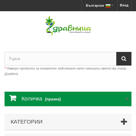
Вход
Български
*
Намери продукти за конкретно заболяване като напишеш името му (напр.:
Диабет)
Количка
(празна)
КАТЕГОРИИ