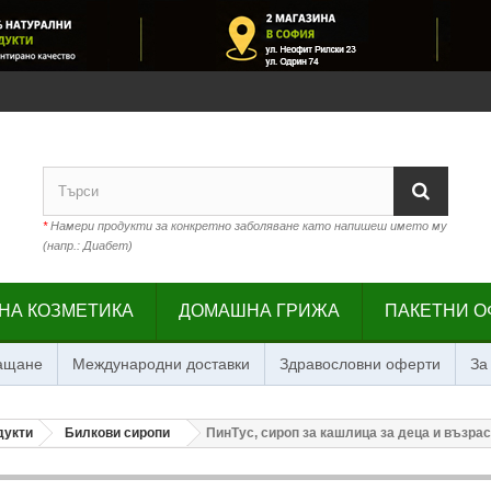
*
Намери продукти за конкретно заболяване като напишеш името му
(напр.: Диабет)
НА КОЗМЕТИКА
ДОМАШНА ГРИЖА
ПАКЕТНИ О
лащане
Международни доставки
Здравословни оферти
За
дукти
Билкови сиропи
ПинТус, сироп за кашлица за деца и възрас