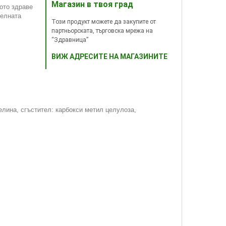
Магазин в твоя град
ото здраве
телната
Този продукт можете да закупите от
партньорската, търговска мрежа на
“Здравница”
ВИЖ АДРЕСИТЕ НА МАГАЗИНИТЕ
селина, сгъстител: карбокси метил целулоза,