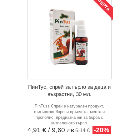
ОФЕРТА
ПинТус, спрей за гърло за деца и
възрастни, 30 мл.
PinTuss Спрей е натурален продукт,
съдържащ борови връхчета, мента и
прополис, предназначен за борба с
възпаленото гърло.
4,91 €
/ 9,60 лв
-20%
6,14 €