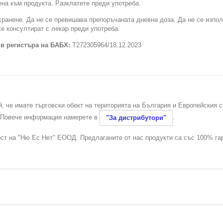
на към продукта. Разклатете преди употреба.
хранене. Да не се превишава препоръчаната дневна доза. Да не се изпо
се консултират с лекар преди употреба.
 в регистъра на БАБХ:
Т272305964/18.12.2023
й, че имате търговски обект на територията на България и Европейския 
. Повече информация намерете в
.
"За дистрибутори"
ост на "Ню Ес Нет" ЕООД. Предлаганите от нас продукти са със 100% га