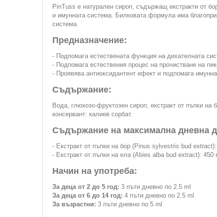
PinTuss е натурален сироп, съдържащ екстракти от бо
и имунната система. Билковата формула има благопри
система.
Предназначение:
- Подпомага естествената функция на дихателната сис
- Подпомага естествения процес на прочистване на пи
- Проявява антиоксидантент ефект и подпомага имунна
Съдържание:
Вода, глюкозо-фруктозен сироп, екстракт от пъпки на б
консервант: калиев сорбат.
Съдържание на максимална дневна до
- Екстракт от пъпки на бор (Pinus sylvestris bud extract)
- Екстракт от пъпки на ела (Abies alba bud extract): 450
Начин на употреба:
За деца от 2 до 5 год:
3 пъти дневно по 2.5 ml
За деца от 6 до 14 год:
4 пъти дневно по 2.5 ml
За възрастни:
3 пъти дневно по 5 ml