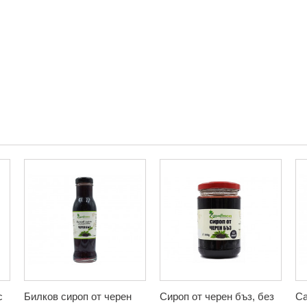
с
Билков сироп от черен
Сироп от черен бъз, без
Са