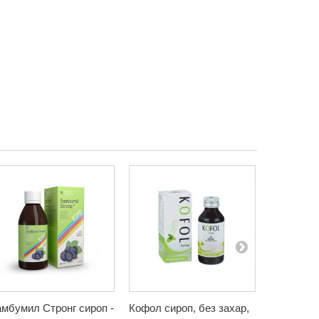
мбумил Стронг сироп -
Кофол сироп, без захар,
Сироп от 