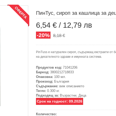
ОФЕРТА
ПинТус, сироп за кашлица за дец
6,54 €
/
12,79 лв
-20%
8,18 €
PinTuss е натурален сироп, съдържащ екстракти от б
на дихателното здраве и имунната система.
Продуктов код:
71041206
Баркод:
3800212718833
Опаковка:
100 мл.
Произход:
България
Съдържание:
виж описанието
Тегло:
0.300 кг.
Подходящ за:
Възрастни, Деца
Срок на годност: 09.2026
Количество: