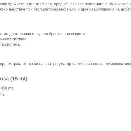
рови връхчета и пъпки от ела, предназначен за подпомагане на дихателн
ятно действие при респираторни инфекции и други заболявания на диха
тема да втечнява и отделя бронхиални секрети.
кочните пътища.
та система.
ор, екстракт от пъпки на ела, регулатор на киселинността: лимонена ки
за (15 ml):
: 450 mg
 mg