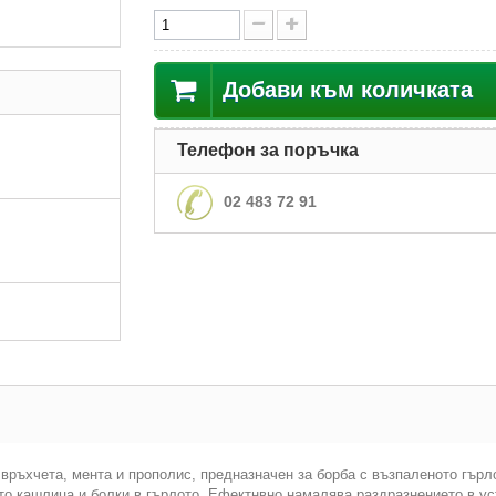
Добави към количката
Телефон за поръчка
02 483 72 91
връхчета, мента и прополис, предназначен за борба с възпаленото гърл
то кашлица и болки в гърлото. Ефектнвно намалява раздразнението в ус