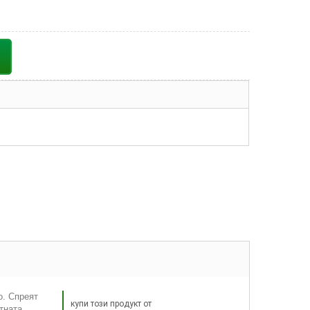
о. Спреят
купи този продукт от
тната