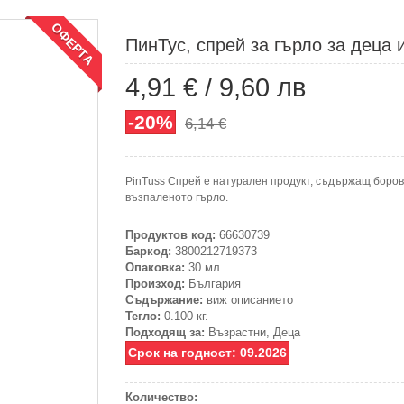
ОФЕРТА
ПинТус, спрей за гърло за деца 
4,91 €
/
9,60 лв
-20%
6,14 €
PinTuss Спрей е натурален продукт, съдържащ боров
възпаленото гърло.
Продуктов код:
66630739
Баркод:
3800212719373
Опаковка:
30 мл.
Произход:
България
Съдържание:
виж описанието
Тегло:
0.100 кг.
Подходящ за:
Възрастни, Деца
Срок на годност: 09.2026
Количество: