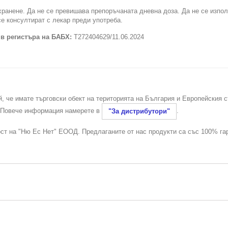
хранене. Да не се превишава препоръчаната дневна доза. Да не се изпо
се консултират с лекар преди употреба.
 в регистъра на БАБХ:
Т272404629/11.06.2024
й, че имате търговски обект на територията на България и Европейския 
. Повече информация намерете в
.
"За дистрибутори"
ост на "Ню Ес Нет" ЕООД. Предлаганите от нас продукти са със 100% га