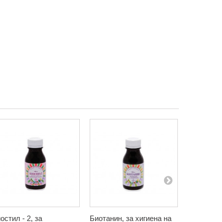
остил - 2, за
Биотанин, за хигиена на
Бъзак, ти