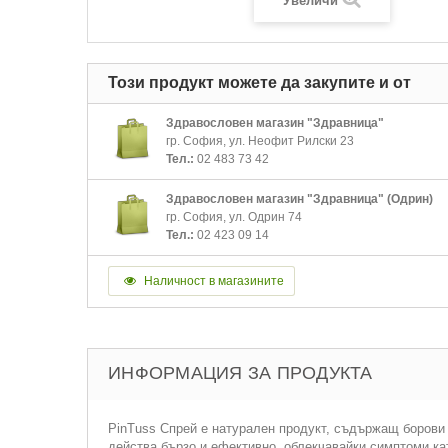
Увеличи
Този продукт можете да закупите и от
Здравословен магазин "Здравница"
гр. София, ул. Неофит Рилски 23
Тел.:
02 483 73 42
Здравословен магазин "Здравница" (Одрин)
гр. София, ул. Одрин 74
Тел.:
02 423 09 14
Наличност в магазините
ИНФОРМАЦИЯ ЗА ПРОДУКТА
PinTuss Спрей е натурален продукт, съдържащ борови 
действа бързо и ефективно, облекчавайки симптоми ка