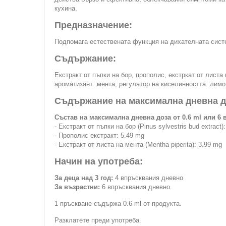
кухина.
Предназначение:
Подпомага естествената функция на дихателната сист
Съдържание:
Екстракт от пъпки на бор, прополис, екстркат от листа
ароматизант: мента, регулатор на киселинността: лимо
Съдържание на максимална дневна д
Състав на максимална дневна доза от 0.6 ml или 6
- Екстракт от пъпки на бор (Pinus sylvestris bud extract)
- Прополис екстракт: 5.49 mg
- Екстракт от листа на мента (Mentha piperita): 3.99 mg
Начин на употреба:
За деца над 3 год:
4 впръсквания дневно
За възрастни:
6 впръсквания дневно.
1 пръскване съдържа 0.6 ml от продукта.
Разклатете преди употреба.