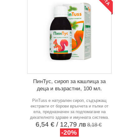
ПинТус, сироп за кашлица за
деца и възрастни, 100 мл.
PinTuss е натурален сироп, съдържащ
екстракти от борови връхчета и пъпки от
ела, предназначен за подпомагане на
дихателното здраве и имунната система.
6,54 €
/ 12,79 лв
8,18 €
-20%