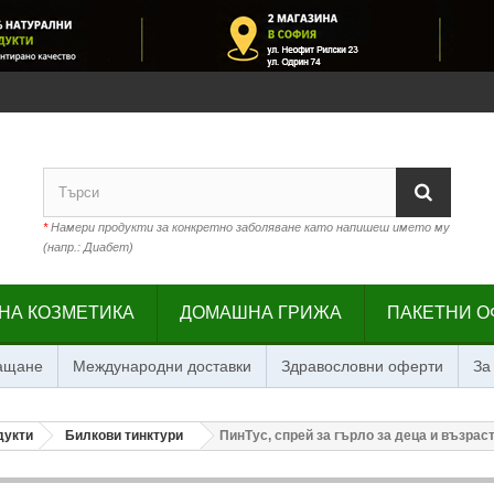
*
Намери продукти за конкретно заболяване като напишеш името му
(напр.: Диабет)
НА КОЗМЕТИКА
ДОМАШНА ГРИЖА
ПАКЕТНИ О
лащане
Международни доставки
Здравословни оферти
За
дукти
Билкови тинктури
ПинТус, спрей за гърло за деца и възраст