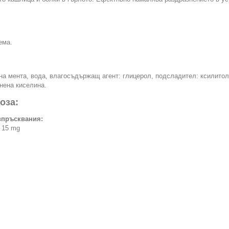
ема.
 на мента, вода, влагосъдържащ агент: глицерол, подсладител: ксилитол
нена киселина.
оза:
 впръсквания:
: 15 mg