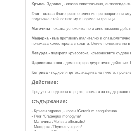
Кръвен Здравец
- оказва хипотензивно, антиоксидант
Глог -
оказва благоприятно влияние при неврогенни сму
поддържа стойностите му в нормални граници.
Маточина -
оказва успокоително и хипотензивно дейст
Мащерка -
има противовъзпалително и спазмолитично д
понижава холестерола в кръвта. Влияе положително 
Левурда -
подкрепя кръвоотока, кръвоносните съдове 
Царевична коса -
демонстрира диуретично действие. 
Коприва -
подкрепя детоксикацията на тялото, проявя
Действие:
Продуктът подкрепя сърцето, спомага за поддържане н
Съдържание:
- Кръвен здравец - корен /Geranium sanguineum/
- Глог /Crataegus monogyna/
- Маточина /Melissa officinalis/
- Мащерка /Thymus vulgaris/