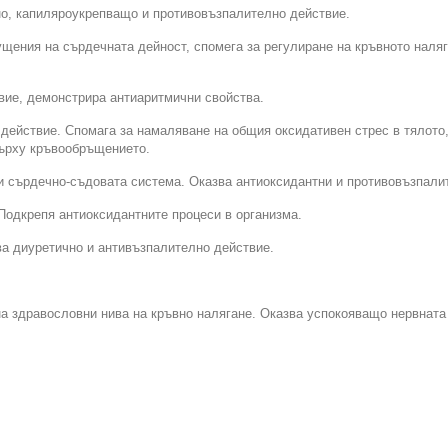
но, капиляроукрепващо и противовъзпалително действие.
щения на сърдечната дейност, спомега за регулиране на кръвното наляг
вие, демонстрира антиаритмични свойства.
ействие. Спомага за намаляване на общия оксидативен стрес в тялото,
върху кръвообръщението.
и сърдечно-съдовата система. Оказва антиоксидантни и противовъзпали
Подкрепя антиоксидантните процеси в организма.
ва диуретично и антивъзпалително действие.
а здравословни нива на кръвно налягане. Оказва успокояващо нервната