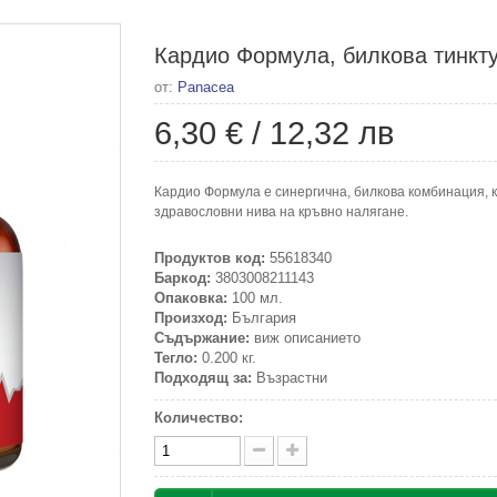
Кардио Формула, билкова тинкту
от:
Panacea
6,30 €
/
12,32 лв
Кардио Формула е синергична, билкова комбинация, 
здравословни нива на кръвно налягане.
Продуктов код:
55618340
Баркод:
3803008211143
Опаковка:
100 мл.
Произход:
България
Съдържание:
виж описанието
Тегло:
0.200 кг.
Подходящ за:
Възрастни
Количество: