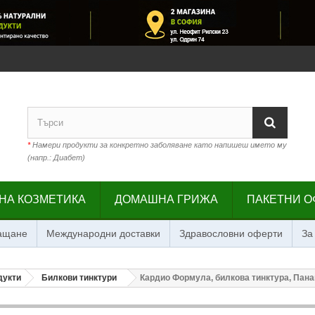
*
Намери продукти за конкретно заболяване като напишеш името му
(напр.: Диабет)
НА КОЗМЕТИКА
ДОМАШНА ГРИЖА
ПАКЕТНИ О
лащане
Международни доставки
Здравословни оферти
За
дукти
Билкови тинктури
Кардио Формула, билкова тинктура, Панац