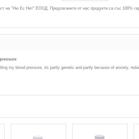
ост на "Ню Ес Нет" ЕООД. Предлаганите от нас продукти са със 100% га
 pressure
olling my blood pressure, its partly genetic and partly because of anxiety, re