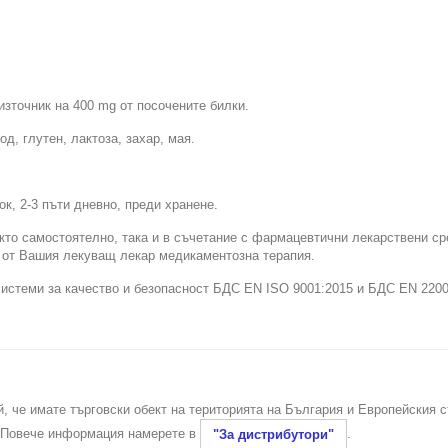
 източник на 400 mg от посочените билки.
д, глутен, лактоза, захар, мая.
ок, 2-3 пъти дневно, преди хранене.
кто самостоятелно, така и в съчетание с фармацевтични лекарствени ср
а от Вашия лекуващ лекар медикаментозна терапия.
системи за качество и безопасност БДС EN ISO 9001:2015 и БДС EN 2200
й, че имате търговски обект на територията на България и Европейския 
. Повече информация намерете в
.
"За дистрибутори"