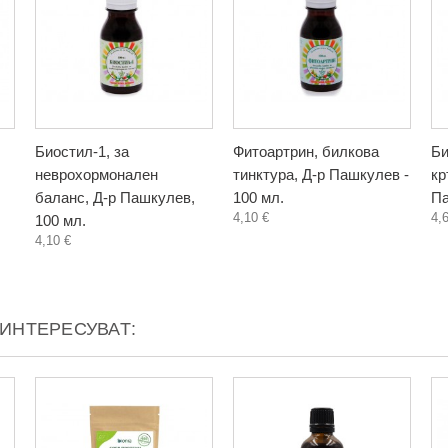
Биостил-1, за
Фитоартрин, билкова
Би
неврохормонален
тинктура, Д-р Пашкулев -
кр
баланс, Д-р Пашкулев,
100 мл.
Па
4,10 €
4,
100 мл.
4,10 €
АИНТЕРЕСУВАТ: