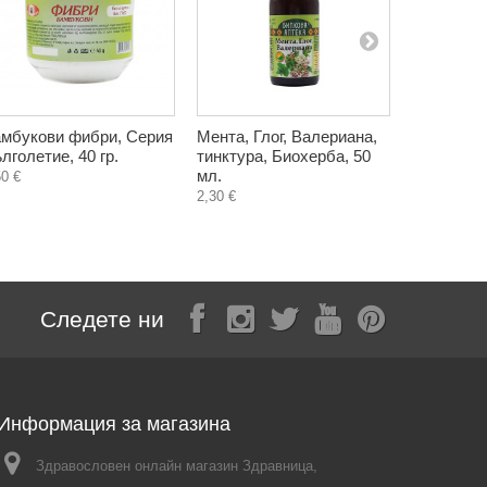
мбукови фибри, Серия
Мента, Глог, Валериана,
Витамин D
лголетие, 40 гр.
тинктура, Биохерба, 50
IU в капка
мл.
50 €
3,30 €
2,30 €
Следете ни
Информация за магазина
Здравословен онлайн магазин Здравница,