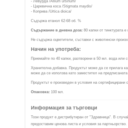
- Левурда /Allium ursinum/
- Царевична коса /Stigmata maydis/
- Коприва /Urtica dioica/
Съдържа етанол 62-68 об. %
Съдържание в дневна доза:
80 капки от тинктурата е
Не съдържа оцветители, съставки с животински произхо
Начин на употреба:
Приемайте по 40 капки, разтворени в 50 мл. вода или с
Хранителна добавка. Продуктът може да се прилага ка
може да се използва като заместител на предписанат
Продуктът е произведен в условия на сертифицирани 
Опаковка:
100 мл.
Информация за търговци
Този продукт е дистрибутиран от "Здравница". В случа
предоставим ценова листа и условия за партньорство