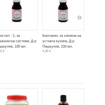
остил - 2, за
Биотанин, за хигиена на
Бъзак, ти
ъвоносна система, Д-р
устната кухина, Д-р
Биохерба,
5,80 €
шкулев, 100 мл.
Пашкулев, 100 мл.
60 €
4,40 €