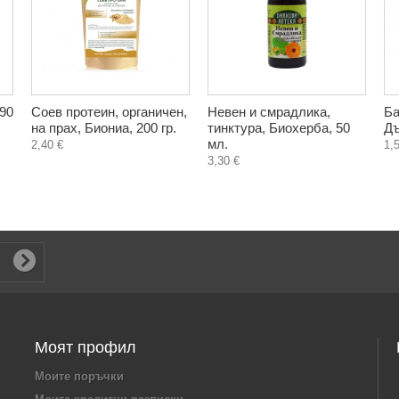
 90
Соев протеин, органичен,
Невен и смрадлика,
Ба
на прах, Биониа, 200 гр.
тинктура, Биохерба, 50
Дъ
мл.
2,40 €
1,
3,30 €
Моят профил
Моите поръчки