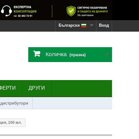
Български
Вход
Количка
(празна)
ФЕРТИ
ДРУГИ
 дистрибутори
ея, 100 мл.