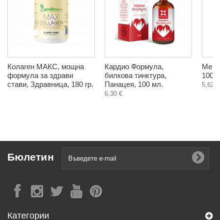
Колаген МАКС, мощна
Кардио Формула,
Мечо
формула за здрави
билкова тинктура,
100 
стави, Здравница, 180 гр.
Панацея, 100 мл.
5,62 €
6,30 €
Бюлетин
Категории