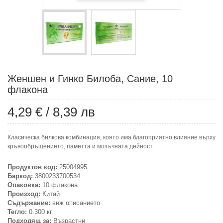
Женшен и Гинко Билоба, Сание, 10
флакона
4,29 €
/
8,39 лв
Класическа билкова комбинация, която има благоприятно влияние върху
кръвообръщението, паметта и мозъчната дейност.
Продуктов код:
25004995
Баркод:
3800233700534
Опаковка:
10 флакона
Произход:
Китай
Съдържание:
виж описанието
Тегло:
0.300 кг.
Подходящ за:
Възрастни