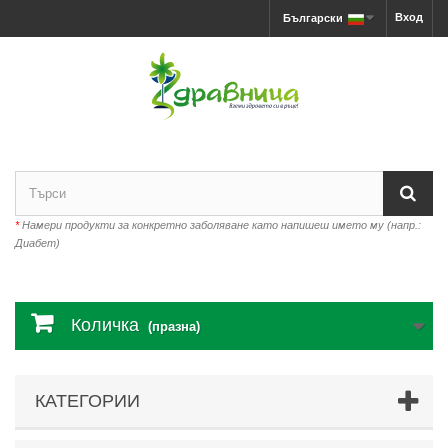
Вход
Български
*
Намери продукти за конкретно заболяване като напишеш името му (напр.:
Диабет)
Количка
(празна)
КАТЕГОРИИ