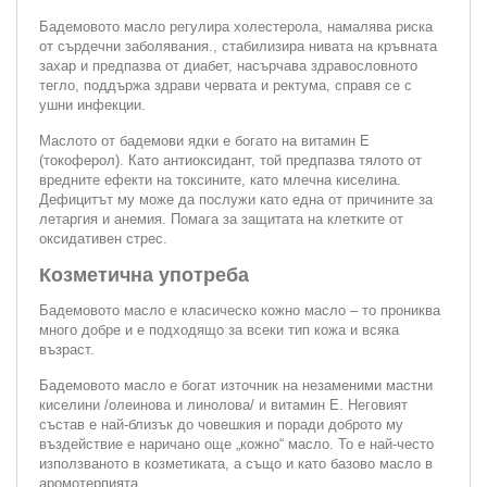
Бадемовото масло регулира холестерола, намалява риска
от сърдечни заболявания., стабилизира нивата на кръвната
захар и предпазва от диабет, насърчава здравословното
тегло, поддържа здрави червата и ректума, справя се с
ушни инфекции.
Маслото от бадемови ядки е богато на витамин Е
(токоферол). Като антиоксидант, той предпазва тялото от
вредните ефекти на токсините, като млечна киселина.
Дефицитът му може да послужи като една от причините за
летаргия и анемия. Помага за защитата на клетките от
оксидативен стрес.
Козметична употреба
Бадемовото масло е класическо кожно масло – то прониква
много добре и е подходящо за всеки тип кожа и всяка
възраст.
Бадемовото масло е богат източник на незаменими мастни
киселини /олеинова и линолова/ и витамин Е. Неговият
състав е най-близък до човешкия и поради доброто му
въздействие е наричано още „кожно“ масло. То е най-често
използваното в козметиката, а също и като базово масло в
аромотерпията.