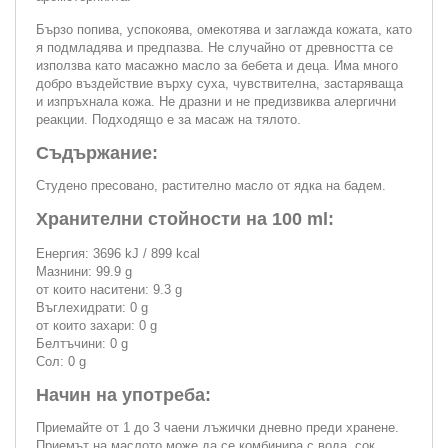
Бързо попива, успокоява, омекотява и заглажда кожата, като
я подмладява и предпазва. Не случайно от древността се
използва като масажно масло за бебета и деца. Има много
добро въздействие върху суха, чувствителна, застаряваща
и изпръхнала кожа. Не дразни и не предизвиква алергични
реакции. Подходящо е за масаж на тялото.
Съдържание:
Студено пресовано, растително масло от ядка на бадем.
Хранителни стойности на 100 ml:
Енергия: 3696 kJ / 899 kcal
Мазнини: 99.9 g
от които наситени: 9.3 g
Въглехидрати: 0 g
от които захари: 0 g
Белтъчини: 0 g
Сол: 0 g
Начин на употреба:
Приемайте от 1 до 3 чаени лъжички дневно преди хранене.
Приемът на маслото може да се комбинира с вода, сок,