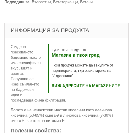
Подходящ за:
Възрастни, Вегетарианци, Вегани
ИНФОРМАЦИЯ ЗА ПРОДУКТА
Студено
купи този продукт от
пресованото
Магазин в твоя град
бадемово масло
има специфичен
Този продукт можете да закупите от
вкус, цвят и
партньорската, търговска мрежа на
аромат.
“Здравница”
Получава се
чрез смилането
ВИЖ АДРЕСИТЕ НА МАГАЗИНИТЕ
на бадемови
ядки и
последваща фина филтрация.
Богато е на ненаситени мастни киселини като олеинова
киселина (60-85%) омега-9 и линолова киселина (7-30%)
омега-6, както и на витамин Е.
Полезни свойства: