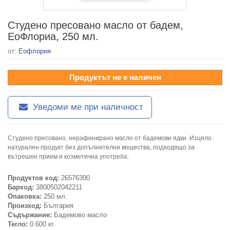
Студено пресовано масло от бадем,
ЕоФлориа, 250 мл.
от:
Еофлория
Продуктът не е наличен
Уведоми ме при наличност
Студено пресовано, нерафинирано масло от бадемови ядки. Изцяло
натурален продукт без допълнителни вещества, подходящо за
вътрешен прием и козметична употреба.
Продуктов код:
26576300
Баркод:
3800502042211
Опаковка:
250 мл.
Произход:
България
Съдържание:
Бадемово масло
Тегло:
0.600 кг.