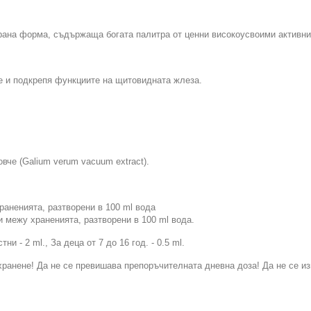
рана форма, съдържаща богата палитра от ценни високоусвоими активни
е и подкрепя функциите на щитовидната жлеза.
овче (Galium verum vacuum extract).
раненията, разтворени в 100 ml вода
и межу храненията, разтворени в 100 ml вода.
ни - 2 ml., За деца от 7 до 16 год. - 0.5 ml.
хранене! Да не се превишава препоръчителната дневна доза! Да не се из