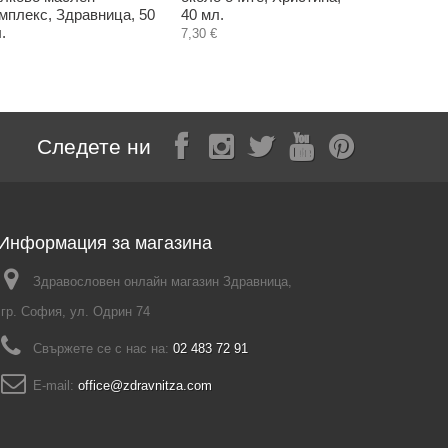
мплекс, Здравница, 50
40 мл.
1,50 €
.
7,30 €
Следете ни
Информация за магазина
Здравословен онлайн магазин Здравница,
гр. София, ул. Одрин 74
Свържете се с нас на:
02 483 72 91
E-mail:
office@zdravnitza.com