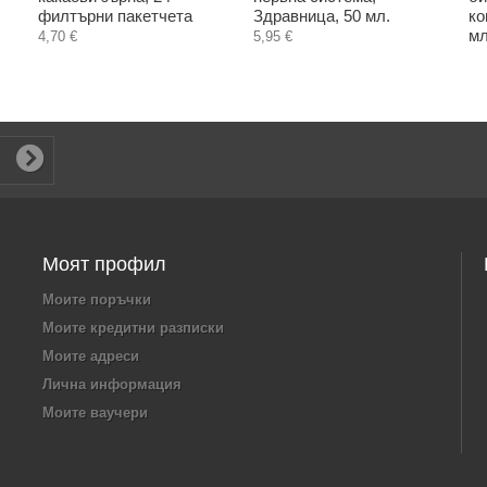
филтърни пакетчета
Здравница, 50 мл.
ко
мл
4,70 €
5,95 €
Моят профил
Моите поръчки
Моите кредитни разписки
Моите адреси
Лична информация
Моите ваучери