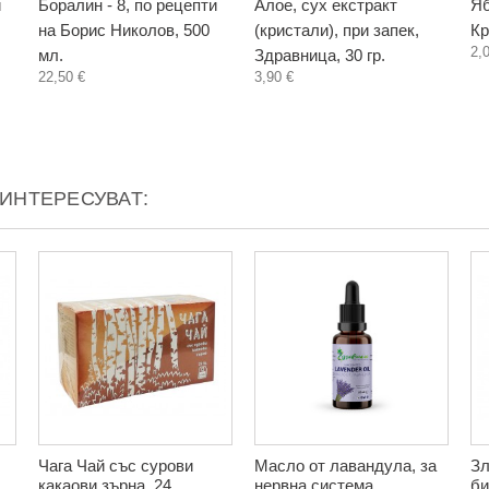
и
Боралин - 8, по рецепти
Алое, сух екстракт
Яб
на Борис Николов, 500
(кристали), при запек,
Кр
2,
мл.
Здравница, 30 гр.
22,50 €
3,90 €
АИНТЕРЕСУВАТ:
Чага Чай със сурови
Масло от лавандула, за
Зл
какаови зърна, 24
нервна система,
би