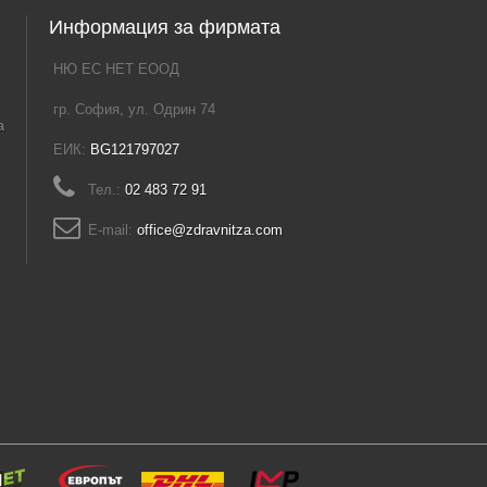
Информация за фирмата
НЮ ЕС НЕТ ЕООД
гр. София, ул. Одрин 74
а
ЕИК:
BG121797027
Тел.:
02 483 72 91
E-mail:
office@zdravnitza.com