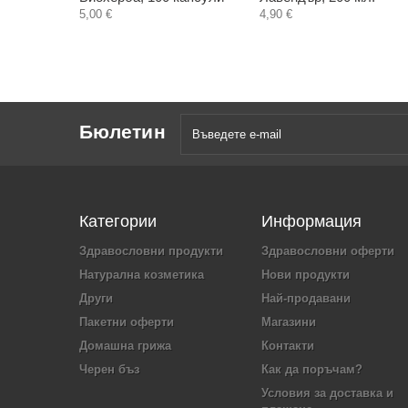
5,00 €
4,90 €
Бюлетин
Категории
Информация
Здравословни продукти
Здравословни оферти
Натурална козметика
Нови продукти
Други
Най-продавани
Пакетни оферти
Магазини
Домашна грижа
Контакти
Черен бъз
Как да поръчам?
Условия за доставка и