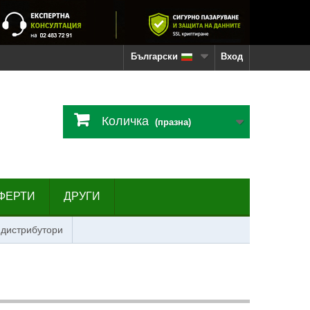
Български
Вход
Количка
(празна)
ФЕРТИ
ДРУГИ
 дистрибутори