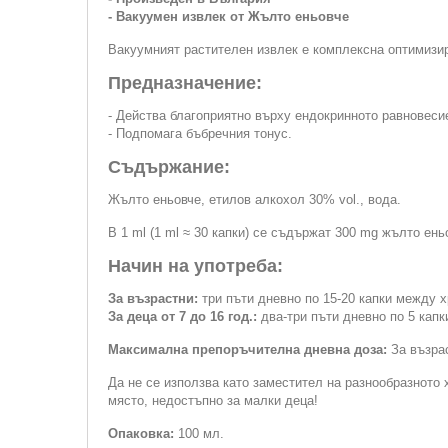
- Вакуумен извлек от Жълто еньовче
Вакуумният растителен извлек е комплексна оптимизи
Предназначение:
- Действа благоприятно върху ендокринното равновеси
- Подпомага бъбречния тонус.
Съдържание:
Жълто еньовче, етилов алкохол 30% vol., вода.
В 1 ml (1 ml ≈ 30 капки) се съдържат 300 mg жълто ень
Начин на употреба:
За възрастни:
три пъти дневно по 15-20 капки между х
За деца от 7 до 16 год.:
два-три пъти дневно по 5 капк
Максимална препоръчителна дневна доза:
За възраст
Да не се използва като заместител на разнообразното 
място, недостъпно за малки деца!
Опаковка:
100 мл.