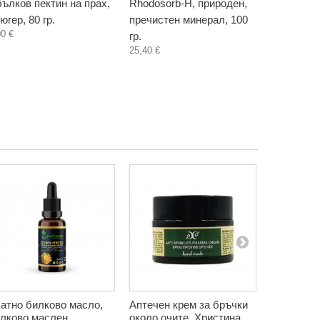
ълков пектин на прах,
Rhodosorb-H, природен,
Сироп от 
югер, 80 гр.
пречистен минерал, 100
хранителн
00 €
гр.
Фентъзи Л
25,40 €
3,30 €
атно билково масло,
Аптечен крем за бръчки
Ленено се
лково маслен
около очите, Христина,
ДароВита,