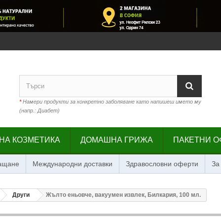
*
Намери продукти за конкретно заболяване като напишеш името му
(напр.: Диабет)
НА КОЗМЕТИКА
ДОМАШНА ГРИЖА
ПАКЕТНИ О
лащане
Международни доставки
Здравословни оферти
За
Други
Жълто еньовче, вакуумен извлек, Билкария, 100 мл.