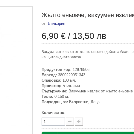
Жълто еньовче, вакуумен извлек
от:
Билкария
6,90 €
/
13,50 лв
Вакуумният извлек от жълто еньовче действа благоп
на щитовидната жлеза.
Продуктов код:
12978506
Баркод:
3800229051343
Опаковка:
100 мл.
Произход:
България
Съдържание:
Вакуумен извлек от жълто еньовче
Тегло:
0.150 кг.
Подходящ за:
Възрастни, Деца
Количество: