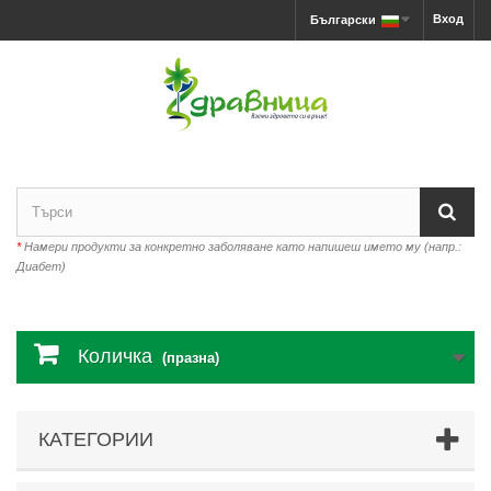
Вход
Български
*
Намери продукти за конкретно заболяване като напишеш името му (напр.:
Диабет)
Количка
(празна)
КАТЕГОРИИ