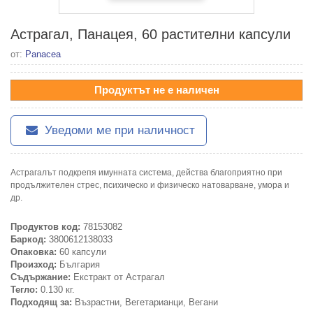
Астрагал, Панацея, 60 растителни капсули
от:
Panacea
Продуктът не е наличен
Уведоми ме при наличност
Астрагалът подкрепя имунната система, действа благоприятно при
продължителен стрес, психическо и физическо натоварване, умора и
др.
Продуктов код:
78153082
Баркод:
3800612138033
Опаковка:
60 капсули
Произход:
България
Съдържание:
Екстракт от Астрагал
Тегло:
0.130 кг.
Подходящ за:
Възрастни, Вегетарианци, Вегани