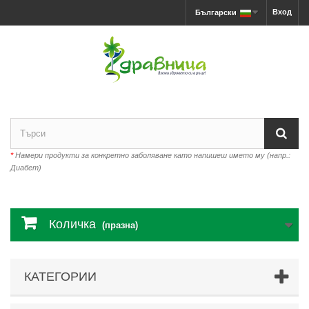
Вход
Български
*
Намери продукти за конкретно заболяване като напишеш името му (напр.:
Диабет)
Количка
(празна)
КАТЕГОРИИ