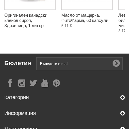
Оригинален канадски
Масло от мащерка,
Леву
кленов сироп,
ФитоФарма, 60 капсули
билк
Здравница, 1 литър
Биохе
5,11 €
3,17 €
Бюлетин
Категории
Информация
Моят профил