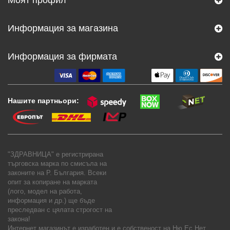
Информация за магазина
Информация за фирмата
Нашите партньори:
"ЗДРАВНИЦА" е регистрирана
търговска марка по смисъла на
законите на Р. България. Всеки
опит за копиране на марката
(лого, модел на работа,
информация и др.) ще бъде
преследван с цялата строгост на
закона!
Интернет магазинът е изработен и е собственост на
Ню Ес Нет