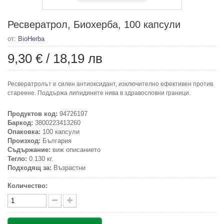
Ресвератрол, Биохерба, 100 капсули
от:
BioHerba
9,30 €
/
18,19 лв
Ресвератролът е силен антиоксидант, изключително ефективен против
стареене. Поддържа липидините нива в здравословни граници.
Продуктов код:
94726197
Баркод:
3800223413260
Опаковка:
100 капсули
Произход:
България
Съдържание:
виж описанието
Тегло:
0.130 кг.
Подходящ за:
Възрастни
Количество: