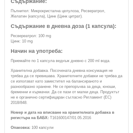
Съдържание:
Пълнител: Микрокристална целулоза, Ресвератрол,
Желатин (капсула), Цинк (Цинк цитрат).
Съдържание в дневна доза (1 капсула):
Ресвереатрол: 100 mg
Цинк: 10 mg
Начин на употреба:
Приемайте по 1 капсула веднъж дневно с 200 ml вода.
Хранителна добавка. Посочената дневна консумация не
трябва да се превишава. Хранителните добавки не трябва да
се използват като заместител на балансираното и
разнообразно хранене. Не се препоръчва за деца, юноши,
бременни и кърмачки. Да се пази от малки деца. Продуктът
не е органично сертифицаран съгласно Регламент (ЕС)
2018/848.
Номер и дата на вписване на хранителната добавка в
регистъра на БАБХ:
Т161600147/01.05.2016
Опаковка:
100 капсули