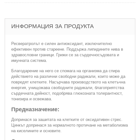
ИНФОРМАЦИЯ ЗА ПРОДУКТА
Ресвератролът е силен антиоксидант, изключително
ефективен против стареене. Поддържа липидините нива в
здравословни граници. Грижи се за сърдечносъдовата и
имунната система.
Благодарение на него се спомага на организма да спира
действието на различни свободни радикали, които може да
повредят клетките. Насърчава производството на клетъчна
енергия, унищожава свободните радикали, благоприятства
сърдечната дейност, подобрява глюкозната толерантност,
тонизира и освежава.
Предназначение:
Допринася за зашитата на клетките от оксидативен стрес.
Цинкът допринася за нормалното протичане на метаболизма
на киселините и основите.