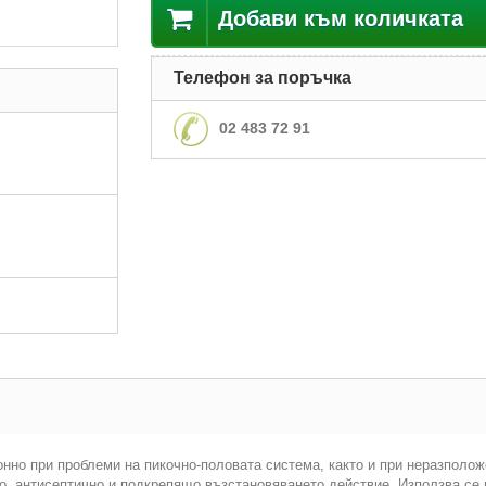
Добави към количката
Телефон за поръчка
02 483 72 91
онно при проблеми на пикочно-половата система, както и при неразполож
но, антисептично и подкрепящо възстановяването действие. Използва се