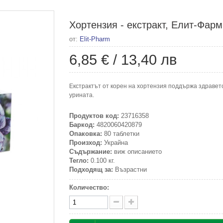
Хортензия - екстракт, Елит-Фарм
от:
Elit-Pharm
6,85 €
/
13,40 лв
Екстрактът от корен на хортензия поддържа здравет
урината.
Продуктов код:
23716358
Баркод:
4820060420879
Опаковка:
80 таблетки
Произход:
Украйна
Съдържание:
виж описанието
Тегло:
0.100 кг.
Подходящ за:
Възрастни
Количество: