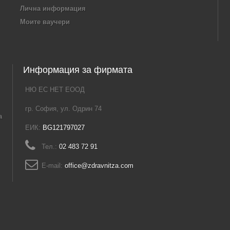
Лична информация
Моите ваучери
Информация за фирмата
НЮ ЕС НЕТ ЕООД
гр. София, ул. Одрин 74
а
ЕИК:
BG121797027
Тел.:
02 483 72 91
E-mail:
office@zdravnitza.com