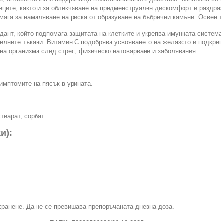
ците, както и за облекчаване на предменструален дискомфорт и раздра
ага за намаляване на риска от образуване на бъбречни камъни. Освен т
ант, който подпомага защитата на клетките и укрепва имунната система.
телните тъкани. Витамин С подобрява усвояването на желязото и подкр
 на организма след стрес, физическо натоварване и заболявания.
имптомите на пясък в урината.
теарат, сорбат.
и):
хранене. Да не се превишава препоръчаната дневна доза.