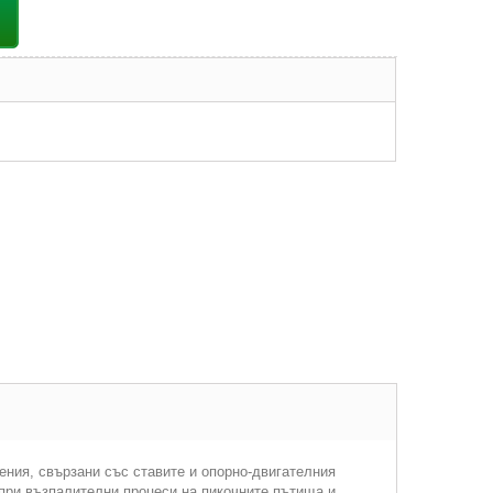
ения, свързани със ставите и опорно-двигателния
 при възпалителни процеси на пикочните пътища и