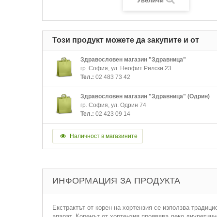
Увеличи
Този продукт можете да закупите и от
Здравословен магазин "Здравница"
гр. София, ул. Неофит Рилски 23
Тел.:
02 483 73 42
Здравословен магазин "Здравница" (Одрин)
гр. София, ул. Одрин 74
Тел.:
02 423 09 14
Наличност в магазините
ИНФОРМАЦИЯ ЗА ПРОДУКТА
Екстрактът от корен на хортензия се използва традици
апарат. Коренът от хортензия проявява леко диуретич