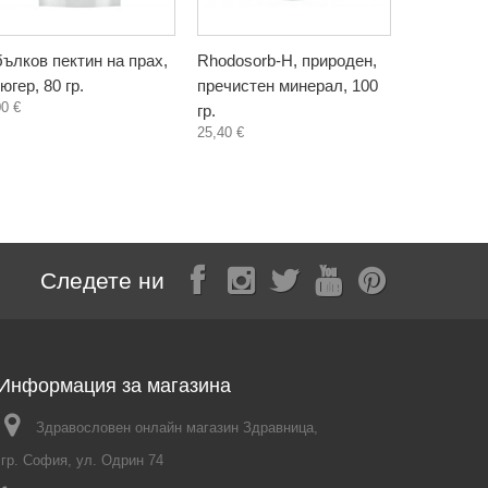
ълков пектин на прах,
Rhodosorb-H, природен,
Сироп от 
югер, 80 гр.
пречистен минерал, 100
хранителн
00 €
гр.
Фентъзи Л
25,40 €
3,30 €
Следете ни
Информация за магазина
Здравословен онлайн магазин Здравница,
гр. София, ул. Одрин 74