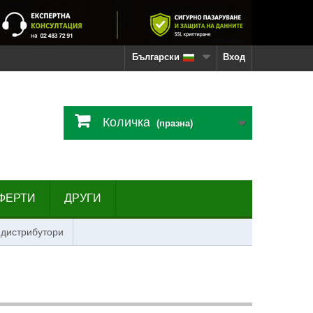
Български
Вход
Количка
(празна)
ФЕРТИ
ДРУГИ
 дистрибутори