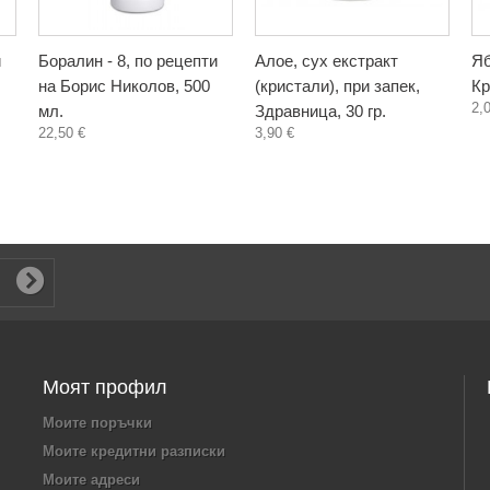
и
Боралин - 8, по рецепти
Алое, сух екстракт
Яб
на Борис Николов, 500
(кристали), при запек,
Кр
2,
мл.
Здравница, 30 гр.
22,50 €
3,90 €
Моят профил
Моите поръчки
Моите кредитни разписки
Моите адреси