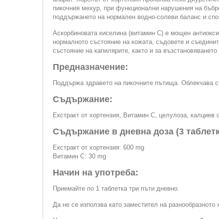
пикочния мехур, при функционални нарушения на бъбре
поддържането на нормален водно-солеви баланс и спом
Аскорбиновата киселина (витамин C) е мощен антиоксид
нормалното състояние на кожата, съдовете и съедини
състояние на капилярите, както и за възстановяването
Предназначение:
Поддържа здравето на пикочните пътища. Облекчава с
Съдържание:
Екстракт от хортензия, Витамин С, целулоза, калциев с
Съдържание в дневна доза (3 таблетк
Екстракт от хортензия: 600 mg
Витамин С: 30 mg
Начин на употреба:
Приемайте по 1 таблетка три пъти дневно.
Да не се използва като заместител на разнообразното 