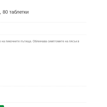
, 80 таблетки
о на пикочните пътища. Облекчава симптомите на пясък в