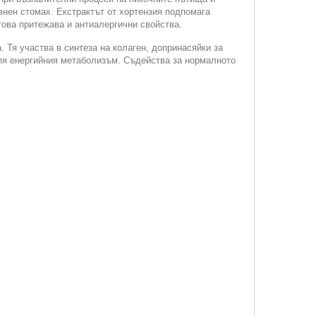
знен стомах. Екстрактът от хортензия подпомага
ова притежава и антиалергични свойства.
 Тя участва в синтеза на колаген, допринасяйки за
епя енергийния метаболизъм. Съдейства за нормалното