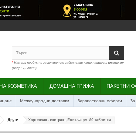
*
Намери продукти за конкретно заболяване като напишеш името му
(напр.: Диабет)
НА КОЗМЕТИКА
ДОМАШНА ГРИЖА
ПАКЕТНИ О
лащане
Международни доставки
Здравословни оферти
За
Други
Хортензия - екстракт, Елит-Фарм, 80 таблетки