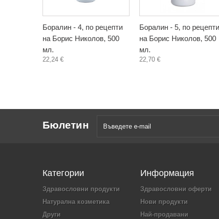
Боралин - 4, по рецепти
Боралин - 5, по рецепт
на Борис Николов, 500
на Борис Николов, 500
мл.
мл.
22,24 €
22,70 €
Бюлетин
Категории
Информация
Здравословни продукти
Здравословни оферти
Натурална козметика
Нови продукти
Други
Най-продавани