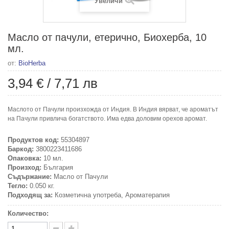
Увеличи
Масло от пачули, етерично, Биохерба, 10
мл.
от:
BioHerba
3,94 €
/
7,71 лв
Маслото от Пачули произхожда от Индия. В Индия вярват, че ароматът
на Пачули привлича богатството. Има едва доловим орехов аромат.
Продуктов код:
55304897
Баркод:
3800223411686
Опаковка:
10 мл.
Произход:
България
Съдържание:
Масло от Пачули
Тегло:
0.050 кг.
Подходящ за:
Козметична употреба, Ароматерапия
Количество: