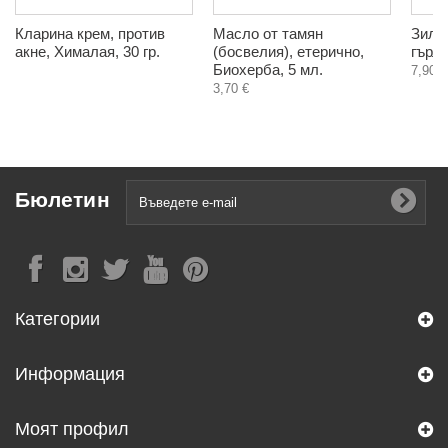
Кларина крем, против
Масло от тамян
Зил 
акне, Хималая, 30 гр.
(босвелия), етерично,
гърло
Биохерба, 5 мл.
7,90 €
3,70 €
Бюлетин
Категории
Информация
Моят профил