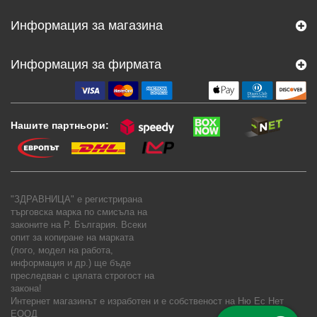
Информация за магазина
Информация за фирмата
Нашите партньори:
"ЗДРАВНИЦА" е регистрирана
търговска марка по смисъла на
законите на Р. България. Всеки
опит за копиране на марката
(лого, модел на работа,
информация и др.) ще бъде
преследван с цялата строгост на
закона!
Интернет магазинът е изработен и е собственост на
Ню Ес Нет
ЕООД