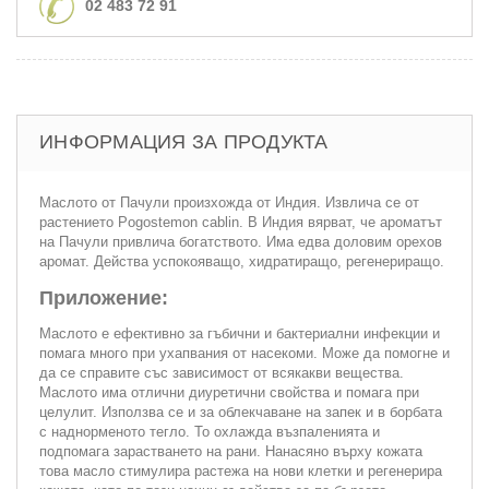
02 483 72 91
ИНФОРМАЦИЯ ЗА ПРОДУКТА
Маслото от Пачули произхожда от Индия. Извлича се от
растението Pogostemon cablin. В Индия вярват, че ароматът
на Пачули привлича богатството. Има едва доловим орехов
аромат. Действа успокояващо, хидратиращо, регенериращо.
Приложение:
Маслото е ефективно за гъбични и бактериални инфекции и
помага много при ухапвания от насекоми. Може да помогне и
да се справите със зависимост от всякакви вещества.
Маслото има отлични диуретични свойства и помага при
целулит. Използва се и за облекчаване на запек и в борбата
с наднорменото тегло. То охлажда възпаленията и
подпомага зарастването на рани. Нанасяно върху кожата
това масло стимулира растежа на нови клетки и регенерира