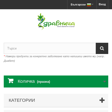
Вход
Български
*
Намери продукти за конкретно заболяване като напишеш името му (напр.:
Диабет)
Количка
(празна)
КАТЕГОРИИ