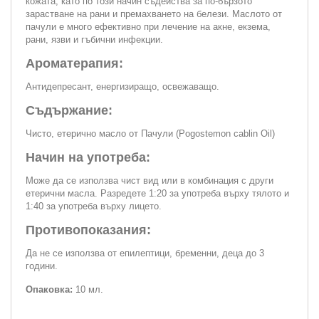
кожата, като по този начин съдейства за по-бързото
зарастване на рани и премахването на белези. Маслото от
пачули е много ефективно при лечение на акне, екзема,
рани, язви и гъбични инфекции.
Ароматерапия:
Антидепресант, енергизиращо, освежаващо.
Съдържание:
Чисто, етерично масло от Пачули (Pogostemon cablin Oil)
Начин на употреба:
Може да се използва чист вид или в комбинация с други
етерични масла. Разредете 1:20 за употреба върху тялото и
1:40 за употреба върху лицето.
Противопоказания:
Да не се използва от епилептици, бременни, деца до 3
години.
Опаковка:
10 мл.