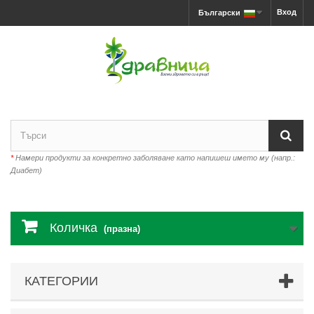
Вход
Български
*
Намери продукти за конкретно заболяване като напишеш името му (напр.:
Диабет)
Количка
(празна)
КАТЕГОРИИ