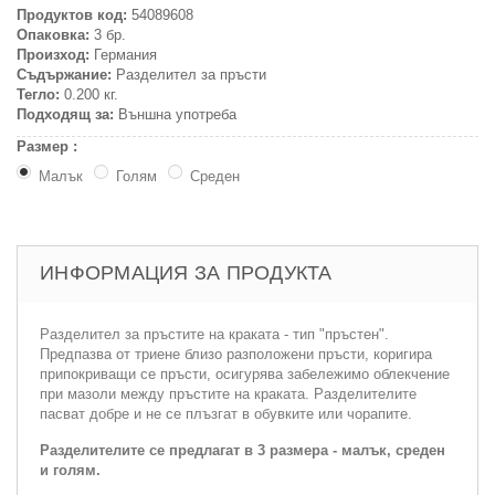
Продуктов код:
54089608
Опаковка:
3 бр.
Произход:
Германия
Съдържание:
Разделител за пръсти
Тегло:
0.200 кг.
Подходящ за:
Външна употреба
Размер :
Малък
Голям
Среден
ИНФОРМАЦИЯ ЗА ПРОДУКТА
Разделител за пръстите на краката - тип "пръстен".
Предпазва от триене близо разположени пръсти, коригира
припокриващи се пръсти, осигурява забележимо облекчение
при мазоли между пръстите на краката. Разделителите
пасват добре и не се плъзгат в обувките или чорапите.
Разделителите се предлагат в 3 размера - малък, среден
и голям.