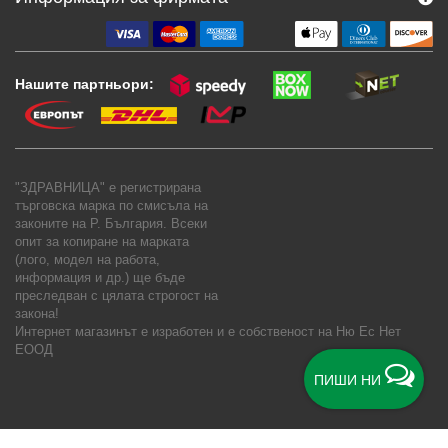
Нашите партньори:
"ЗДРАВНИЦА" е регистрирана
търговска марка по смисъла на
законите на Р. България. Всеки
опит за копиране на марката
(лого, модел на работа,
информация и др.) ще бъде
преследван с цялата строгост на
закона!
Интернет магазинът е изработен и е собственост на
Ню Ес Нет
ЕООД
ПИШИ НИ