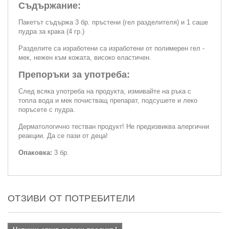
Съдържание:
Пакетът съдържа 3 бр. пръстени (гел разделителя) и 1 саше
пудра за крака (4 гр.)
Разделите са изработени са изработени от полимерен гел -
мек, нежен към кожата, високо еластичен.
Препоръки за употреба:
След всяка употреба на продукта, измивайте на ръка с
топла вода и мек почистващ препарат, подсушете и леко
поръсете с пудра.
Дерматологично тестван продукт! Не предизвиква алергични
реакции. Да се пази от деца!
Опаковка:
3 бр.
ОТЗИВИ ОТ ПОТРЕБИТЕЛИ