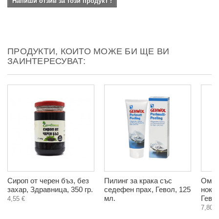
Напиши отзив за този продукт !
ПРОДУКТИ, КОИТО МОЖЕ БИ ЩЕ ВИ
ЗАИНТЕРЕСУВАТ:
Сироп от черен бъз, без
Пилинг за крака със
Омек
захар, Здравница, 350 гр.
седефен прах, Гевол, 125
нокти
мл.
Гевол
4,55 €
7,80 €