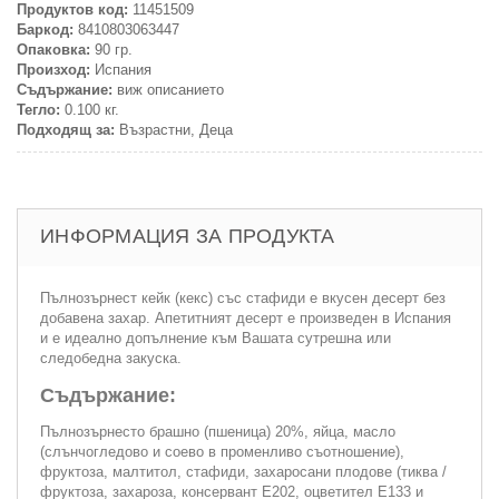
Продуктов код:
11451509
Баркод:
8410803063447
Опаковка:
90 гр.
Произход:
Испания
Съдържание:
виж описанието
Тегло:
0.100 кг.
Подходящ за:
Възрастни, Деца
ИНФОРМАЦИЯ ЗА ПРОДУКТА
Пълнозърнест кейк (кекс) със стафиди е вкусен десерт без
добавена захар. Апетитният десерт е произведен в Испания
и е идеално допълнение към Вашата сутрешна или
следобедна закуска.
Съдържание:
Пълнозърнесто брашно (пшеница) 20%, яйца, масло
(слънчогледово и соево в променливо съотношение),
фруктоза, малтитол, стафиди, захаросани плодове (тиква /
фруктоза, захароза, консервант Е202, оцветител Е133 и