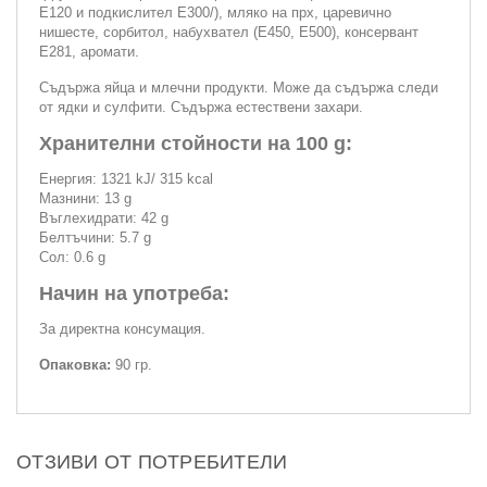
Е120 и подкислител Е300/), мляко на прх, царевично
нишесте, сорбитол, набухвател (Е450, Е500), консервант
Е281, аромати.
Съдържа яйца и млечни продукти. Може да съдържа следи
от ядки и сулфити. Съдържа естествени захари.
Хранителни стойности на 100 g:
Енергия: 1321 kJ/ 315 kcal
Мазнини: 13 g
Въглехидрати: 42 g
Белтъчини: 5.7 g
Сол: 0.6 g
Начин на употреба:
За директна консумация.
Опаковка:
90 гр.
ОТЗИВИ ОТ ПОТРЕБИТЕЛИ