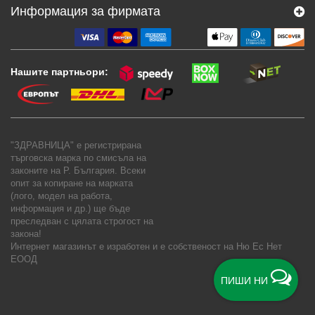
Информация за фирмата
Нашите партньори:
"ЗДРАВНИЦА" е регистрирана
търговска марка по смисъла на
законите на Р. България. Всеки
опит за копиране на марката
(лого, модел на работа,
информация и др.) ще бъде
преследван с цялата строгост на
закона!
Интернет магазинът е изработен и е собственост на
Ню Ес Нет
ЕООД
ПИШИ НИ