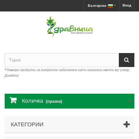
Вход
Български
*
Намери продукти за конкретно заболяване като напишеш името му (напр.:
Диабет)
Количка
(празна)
КАТЕГОРИИ