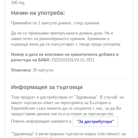
100 mg
Начин на употреба:
Приемайте по 1 капсула дневно, след хранене.
Да не се превишава препоръчаната дневна доза. Не е
заместител на разнообразното хранене. Бременни и
кърмещи жени да се консултират с лекар преди употреба.
Номер и дата на вписване на хранителната добавка в
регистъра на БАБХ:
П222101101/24.01.2021
Опаковка:
30 капсули
Информация за търговци
Този продукт е дистрибутиран от "Здравница". В случай, че
имате търговски обект на територията на България и
Европейския съюз можете да се свържете с нас, за да Ви
предоставим ценова листа и условия за партньорство.
Повече информация намерете в
.
"За дистрибутори"
"Здравница" е регистрирана търговска марка собственост на