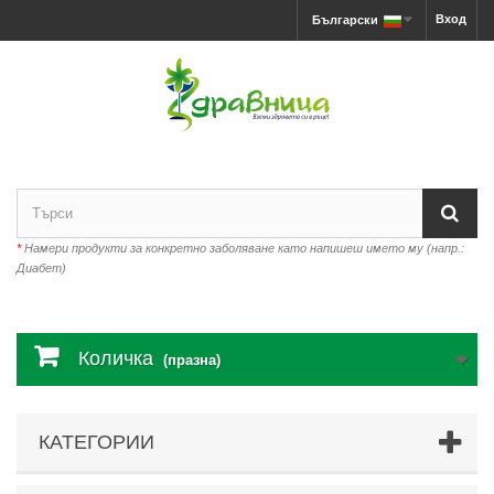
Вход
Български
*
Намери продукти за конкретно заболяване като напишеш името му (напр.:
Диабет)
Количка
(празна)
КАТЕГОРИИ