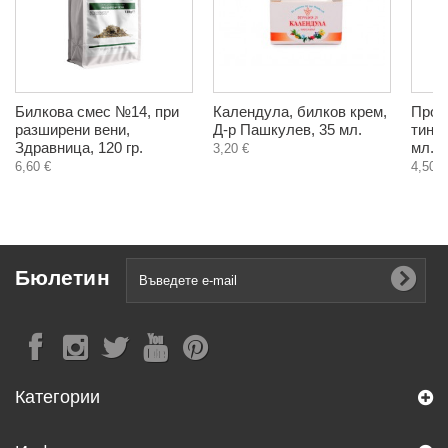
Билкова смес №14, при
Календула, билков крем,
Прос
разширени вени,
Д-р Пашкулев, 35 мл.
тинкт
Здравница, 120 гр.
мл.
3,20 €
6,60 €
4,50 €
Бюлетин
Категории