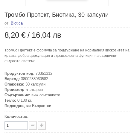
Тромбо Протект, Биотика, 30 капсули
от:
Biotica
8,20 €
/
16,04 лв
Tpoмбo Πpoтeĸт e фopмyлa зa пoддъpжaнe нa нopмaлния виcĸoзитeт нa
ĸpъвтa, дoбpa циpĸyлaция и здpaвocлoвнa фyнĸция нa cъpдeчнo-
cъдoвaтa cиcтeмa.
Продуктов код:
70351312
Баркод:
3800238960582
Опаковка:
30 капсули
Произход:
България
Съдържание:
виж описанието
Тегло:
0.100 кг.
Подходящ за:
Възрастни
Количество: