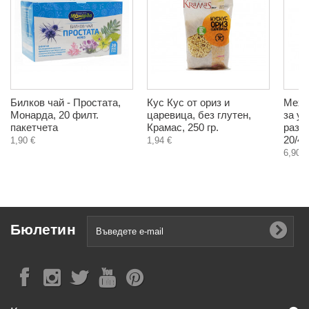
Билков чай - Простата,
Кус Кус от ориз и
Мехл
Монарда, 20 филт.
царевица, без глутен,
за ум
пакетчета
Крамас, 250 гр.
разш
20/40
1,90 €
1,94 €
6,90 €
Бюлетин