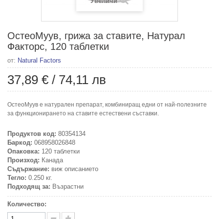
Увеличи
ОстеоМуув, грижа за ставите, Натурал
Факторс, 120 таблетки
от:
Natural Factors
37,89 €
/
74,11 лв
ОстеоМуув е натурален препарат, комбиниращ едни от най-полезните
за функционирането на ставите естествени съставки.
Продуктов код:
80354134
Баркод:
068958026848
Опаковка:
120 таблетки
Произход:
Канада
Съдържание:
виж описанието
Тегло:
0.250 кг.
Подходящ за:
Възрастни
Количество: