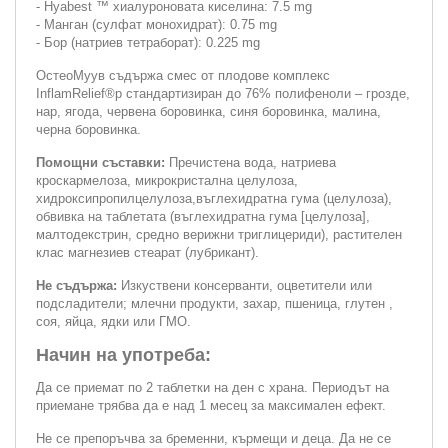
- Hyabest ™ хиалуроновата киселина: 7.5 mg
- Манган (сулфат монохидрат): 0.75 mg
- Бор (натриев тетраборат): 0.225 mg
ОстеоМуув съдържа смес от плодове комплекс
InflamRelief®р стандартизиран до 76% полифеноли – грозде,
нар, ягода, червена боровинка, синя боровинка, малина,
черна боровинка.
Помощни съставки:
Пречистена вода, натриева
кроскармелоза, микрокристална целулоза,
хидроксипропилцелулоза,въглехидратна гума (целулоза),
обвивка на таблетата (въглехидратна гума [целулоза],
малтодекстрин, средно верижни триглицериди), растителен
клас магнезиев стеарат (лубрикант).
Не съдържа:
Изкуствени консерванти, оцветители или
подсладители; млечни продукти, захар, пшеница, глутен ,
соя, яйца, ядки или ГМО.
Начин на употреба:
Да се приемат по 2 таблетки на ден с храна. Периодът на
приемане трябва да е над 1 месец за максимален ефект.
Не се препоръчва за бременни, кърмещи и деца. Да не се