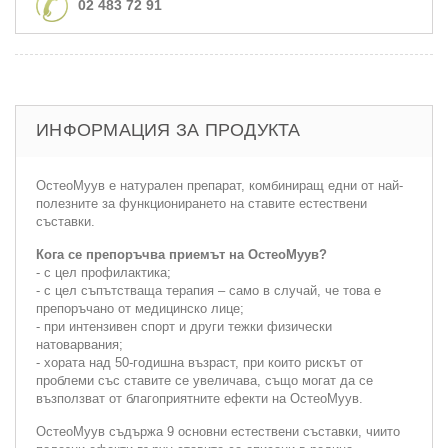
02 483 72 91
ИНФОРМАЦИЯ ЗА ПРОДУКТА
ОстеоМуув е натурален препарат, комбиниращ едни от най-
полезните за функционирането на ставите естествени
съставки.
Кога се препоръчва приемът на ОстеоМуув?
- с цел профилактика;
- с цел съпътстваща терапия – само в случай, че това е
препоръчано от медицинско лице;
- при интензивен спорт и други тежки физически
натоварвания;
- хората над 50-годишна възраст, при които рискът от
проблеми със ставите се увеличава, също могат да се
възползват от благоприятните ефекти на ОстеоМуув.
ОстеоМуув съдържа 9 основни естествени съставки, чиито