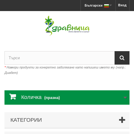
Вход
Български
*
Намери продукти за конкретно заболяване като напишеш името му (напр.:
Диабет)
Количка
(празна)
КАТЕГОРИИ