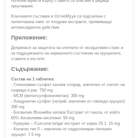
полезни ефекти върху ставите са описани в редица
проучвания.
Ключовите съставки в ОстеоМуув са подсилени с
патентована смес от плодови екстракти, проявяваща
антиоксидантно действие.
Приложение:
Допринася за защитата на клетките от оксидативен стрес и
за поддържането на нормалното състояние на хрущялите,
ставите и костите.
Съдържание:
Състав на 1 таблетка:
- Глюкозамин сулфат калиев хлорид, извлечен от скелет на
скарида и рак: 750 mg
- МСМ (метилсулфонилметан): 300 mg
- Хондроитин сулфат (натрий, извлечен от говежди хрущял):
200 mg
- Босвелия /Boswellia serrata/ Екстракт от смола, от който
60% босвелиеви киселини: 50 mg
- Куркума – /Curcuma longa/ екстракт от корен 25:1: 15 mg
- Колаген тип II – извлечен от хидролизиран пилешки
хрущял: 7.5 mg