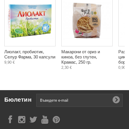
Лиолакт, пробиотик,
Макарони от ориз и
Разт
Селур Фарма, 30 капсули
киноа, без глутен,
цикор
Крамас, 250 гр.
боров
9,90 €
2,30 €
0,90 €
Бюлетин