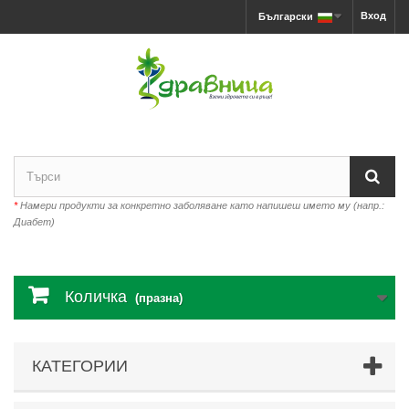
Вход
Български
*
Намери продукти за конкретно заболяване като напишеш името му (напр.:
Диабет)
Количка
(празна)
КАТЕГОРИИ