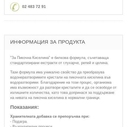
02 483 72 91
ИНФОРМАЦИЯ ЗА ПРОДУКТА
"За Пикочна Киселина" е билкова формула, съчетаваща
стандартизирани екстракти от глухарче, репей и целина.
Тази формула има уникално свойство да преобразува
водонеразтворимите кристали на пикочната киселина във
водоразтворими. Благодарение на този процес, организма
има възможност да разтвори кристалите и да се освободи от
излишните количества, като това допринася за поддържане
на нивата на пикочна киселина в нормални граници.
Показания:
Хранителната добавка се препоръчва при:
- Подагра.
- Възпалителни процеси.