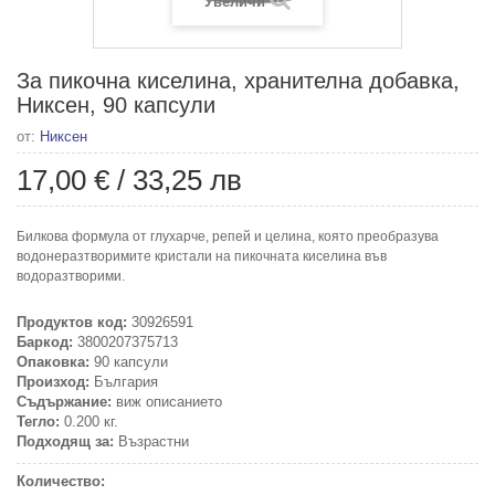
Увеличи
За пикочна киселина, хранителна добавка,
Никсен, 90 капсули
от:
Никсен
17,00 €
/
33,25 лв
Билкова формула от глухарче, репей и целина, която преобразува
водонеразтворимите кристали на пикочната киселина във
водоразтворими.
Продуктов код:
30926591
Баркод:
3800207375713
Опаковка:
90 капсули
Произход:
България
Съдържание:
виж описанието
Тегло:
0.200 кг.
Подходящ за:
Възрастни
Количество: