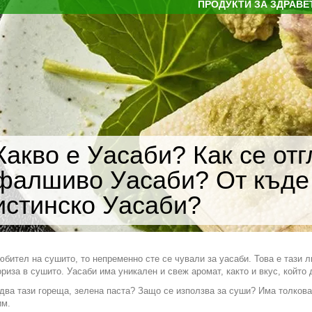
ПРОДУКТИ ЗА ЗДРАВЕ
Какво е Уасаби? Как се о
фалшиво Уасаби? От къде
истинско Уасаби?
юбител на сушито, то непременно сте се чували за уасаби. Това е тази 
ориза в сушито. Уасаби има уникален и свеж аромат, както и вкус, който 
два тази гореща, зелена паста? Защо се използва за суши? Има толкова
им.