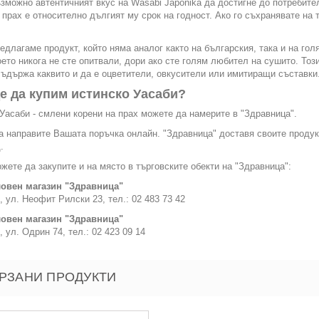
зможно автентичният вкус на Wasabi Japonika да достигне до потребите
 прах е относително дългият му срок на годност. Ако го съхранявате на 
едлагаме продукт, който няма аналог както на българския, така и на гол
оето никога не сте опитвали, дори ако сте голям любител на сушито. Тоз
съдържа каквито и да е оцветители, овкусители или имитиращи съставки
е да купим истинско Уасаби?
Уасаби - смлени корени на прах можете да намерите в "Здравница".
 направите Вашата поръчка онлайн. "Здравница" доставя своите продук
.
жете да закупите и на място в търговските обекти на "Здравница":
овен магазин "Здравница"
, ул. Неофит Рилски 23, тел.: 02 483 73 42
овен магазин "Здравница"
, ул. Одрин 74, тел.: 02 423 09 14
РЗАНИ ПРОДУКТИ