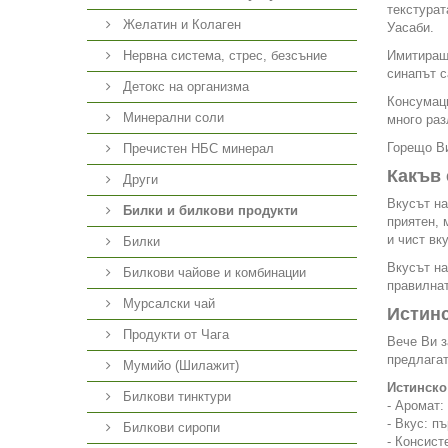
текстурат
Желатин и Колаген
Уасаби.
Нервна система, стрес, безсъние
Имитиращи
синапът с
Детокс на организма
Консумаци
Минерални соли
много раз
Горещо Ви
Пречистен НБС минерал
Какъв 
Други
Вкусът на
Билки и билкови продукти
приятен, 
и чист вк
Билки
Вкусът на
Билкови чайове и комбинации
правилнат
Мурсалски чай
Истин
Продукти от Чага
Вече Ви з
предлагат
Мумийо (Шилажит)
Истинско
Билкови тинктури
- Аромат:
- Вкус: п
Билкови сиропи
- Консист