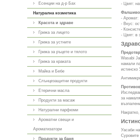
Есенции на д-р Бах
- Цвят: н
Фалшиво
Натурална козметика
- Аромат:
Красота и здраве
- Вкус: о
- Консист
Грижа за лицето
- Цвят: в
Грижа за устните
Здраво
Грижа за ръцете и тялото
Предотвр
Wasabi Ja
Грижа за краката
намали па
истинско 
Майка и Бебе
Антимикро
Слънцезащитни продукти
Противов
Етерични масла
Изследван
за намаля
Продукти за масаж
възпалени
Натурални парфюми
Накратко,
Ароматни свещи и
Истинс
Ароматизатори
Уасаби на
Суровите 
Продукти за баня