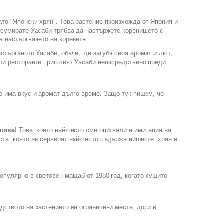
ато "Японски хрян". Това растение произхожда от Япония и
онсумирате Уасаби трябва да настържете коренището с
а настъргването на корените.
астърганото Уасаби, обаче, ще загуби своя аромат и лют,
уши ресторанти приготвят Уасаби непосредствено преди
то има вкус и аромат дълго време. Защо тук пишем, че
лшива!
Това, което най-често сме опитвали е имитация на
ста, която ни сервират най-често съдържа нишесте, хрян и
опулярно в световен мащаб от 1980 год, когато сушито
дството на растението на ограничени места, дори в