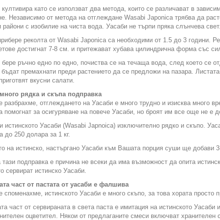
 култивира като се използват два метода, които се различават в зависи
е. Независимо от метода на отглеждане Wasabi Japonica трябва да расте
 райони с изобилие на чиста вода. Уасаби не търпи пряка слънчева свет
прибере реколта от Wasabi Japonica са необходими от 1.5 до 3 години. Ре
етове достигнат 7-8 см. и притежават хубава цилиндрична форма със си
 бере ръчно едно по едно, почиства се на течаща вода, след което се о
 бъдат премахнати преди растението да се предложи на пазара. Листата
 приготвят вкусни салати.
 много рядка и скъпа подправка
е разбрахме, отглеждането на Уасаби е много трудно и изисква много вр
а помогнат за осигуряване на повече Уасаби, но броят им все още не е д
и истинското Уасаби (Wasabi Japnoica) изключително рядко и скъпо. Уаса
а до 250 долара за 1 кг.
о на истинско, настъргано Уасаби към Вашата порция суши ще добави 3
 тази подправка е причина не всеки да има възможност да опита истинс
то сервират истинско Уасаби.
ата част от пастата от уасаби е фалшива
е споменахме, истинското Уасаби е много скъпо, за това хората просто 
та част от сервираната в света паста е имитация на истинското Уасаби и
нителен оцветител. Някои от предлаганите смеси включват хранителен 