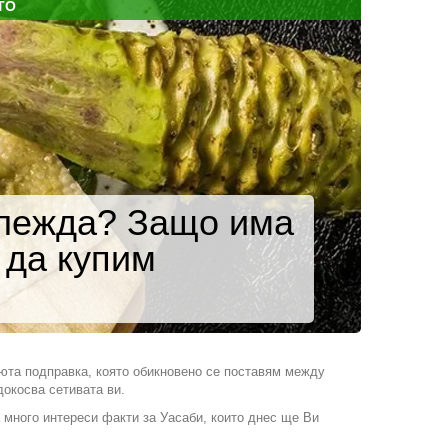
ТО
тглежда? Защо има
 да купим
люта подправка, която обикновено се поставям между
докосва сетивата ви.
 много интереси факти за Уасаби, които днес ще Ви