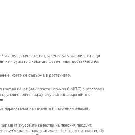
ой изследвания показват, че Уасаби може директно да
ави към суши или сашими. Освен това, добавянето на
нение, което се съдържа в растението.
л изотиоцианат (или просто наричан 6-MITC) е отговорен
съединение влияе върху имунните и свързаните с
ии.
от наранявания на тъканите и патогенни инвазии.
 запазват вкусовите качества на пресния продукт.
умна сублимация преди смилане. Без тази технология би