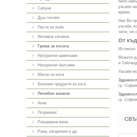
било невъ
уасаби на
Сапуни
време.
Душ гелове
Ние Ви пр
уасаби, к
Пасти за зъби
чили, не 
Интимна хигиена
От къд
Грижа за косата
Истинско 
Натурални шампоани
Можете да
и Тайланд
Натурални балсами
Уасаби мо
Маски за коса
Здравосл
Билкови продукти за коса
гр. София
Лечебни мазила
Здравосл
гр. София
Акне
Псориазис
СВЪ
Разширени вени
Рани, изгаряния и др.