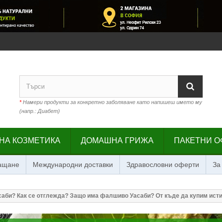
*
Намери продукти за конкретно заболяване като напишеш името му
(напр.: Диабет)
НА КОЗМЕТИКА
ДОМАШНА ГРИЖА
ПАКЕТНИ О
лащане
Международни доставки
Здравословни оферти
За
асаби? Как се отглежда? Защо има фалшиво Уасаби? От къде да купим ист