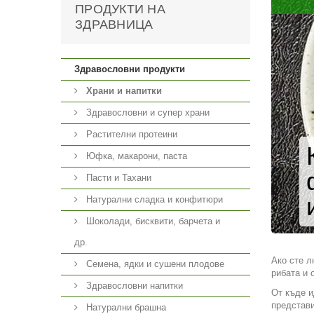
ПРОДУКТИ НА
ЗДРАВНИЦА
Здравословни продукти
Храни и напитки
Здравословни и супер храни
Растителни протеини
Юфка, макарони, паста
Пасти и Тахани
Натурални сладка и конфитюри
Шоколади, бисквити, барчета и
др.
Ако сте л
Семена, ядки и сушени плодове
рибата и 
Здравословни напитки
От къде и
представ
Натурални брашна