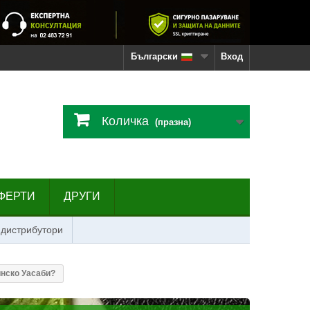
Български
Вход
Количка
(празна)
ФЕРТИ
ДРУГИ
 дистрибутори
инско Уасаби?