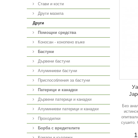
Стави и кости
Други мазила
Други
Помощни средства
Коносан - конопено въже
Бастуни
Дървени бастуни
Алуминиеви бастуни
Приспособления за бастуни
Уа
Патерици и канадки
Jap
Дървени патерици и канадки
Без анал
Алуминиеви патерици и канадки
истинск
опитвали
Проходилки
сушито. 
Борба с вредителите
1
Комари и кърлежи