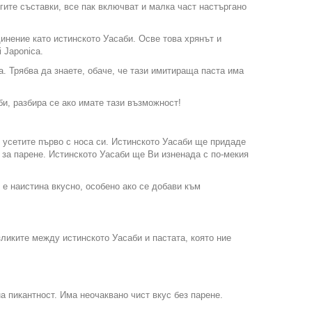
гите съставки, все пак включват и малка част настъргано
инение като истинското Уасаби. Осве това хрянът и
 Japonica.
. Трябва да знаете, обаче, че тази имитираща паста има
и, разбира се ако имате тази възможност!
 усетите първо с носа си. Истинското Уасаби ще придаде
 за парене. Истинското Уасаби ще Ви изненада с по-мекия
 е наистина вкусно, особено ако се добави към
ликите между истинското Уасаби и пастата, която ние
а пикантност. Има неочаквано чист вкус без парене.