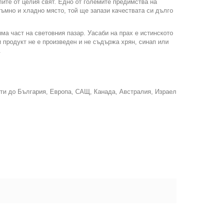
лите от целия свят. Едно от големите предимства на
тъмно и хладно място, той ще запази качествата си дълго
яма част на световния пазар. Уасаби на прах е истинското
и продукт не е произведен и не съдържа хрян, синап или
.
ти до България, Европа, САЩ, Канада, Австралия, Израел