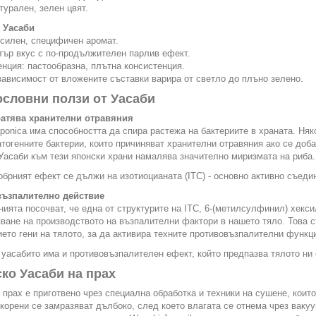
атурален, зелен цвят.
 Уасаби
 силен, специфичен аромат.
стър вкус с по-продължителен парлив ефект.
енция: пастообразна, плътна консистенция.
 зависимост от вложените съставки варира от светло до плъно зелено.
словни ползи от Уасаби
атява хранителни отравяния
ponica има способността да спира растежа на бактериите в храната. Няк
тогенните бактерии, които причиняват хранителни отравяния ако се доб
Уасаби към тези японски храни намалява значително миризмата на риба.
брният ефект се дължи на изотиоцианата (ITC) - основно активно съеди
ъзпалително действие
ията посочват, че една от структурите на ITC, 6-(метилсулфинил) хекси
ване на производството на възпалителни фактори в нашето тяло. Това 
ето гени на тялото, за да активира техните противовъзпалителни функц
 уасабито има и противовъзпалителен ефект, който предпазва тялото ни 
ко Уасаби на прах
 прах е приготвено чрез специална обработка и техники на сушене, които
корени се замразяват дълбоко, след което влагата се отнема чрез ваку