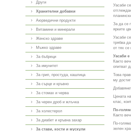
Други
Уасаби се
отглеждан
Хранителни добавки
планински
Аюрведични продукти
За да се 
ярките цв
Витамини и минерали
Уасаби се
Женско здраве
трябва да
Мъжко здраве
от тях се
Уасаби е
За бъбреци
Както веч
За имунитет
опитват д
За грип, простуда, кашлица
Това прав
му достиг
За сърце и кръвно
Добавянет
За стомах и черва
Цената на
клас, кои
За черен дроб и жлъчка
По-голям
За холестерол
Както веч
За диабет и кръвна захар
По-голяма
зелен хра
За стави, кости и мускули