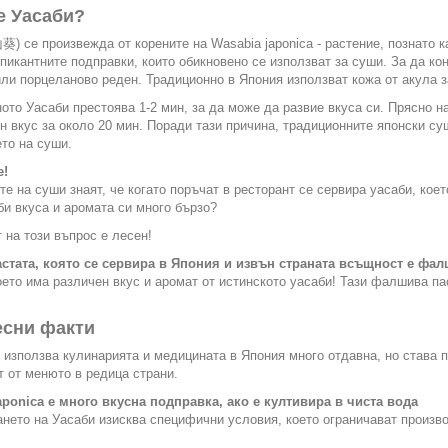
е Уасаби?
葵) се произвежда от корените на Wasabia japonica - растение, познато к
 пикантните подправки, които обикновено се използват за суши. За да к
ли порцеланово реден. Традиционно в Япония използват кожа от акула з
ото Уасаби престоява 1-2 мин, за да може да развие вкуса си. Прясно н
н вкус за около 20 мин. Поради тази причина, традиционните японски с
то на суши.
е!
е на суши знаят, че когато поръчат в ресторант се сервира уасаби, кое
би вкуса и аромата си много бързо?
 на този въпрос е лесен!
астата, която се сервира в Япония и извън страната всъщност е фа
оето има различен вкус и аромат от истинското уасаби! Тази фалшива па
есни факти
 използва кулинарията и медицината в Япония много отдавна, но става п
т от менюто в редица страни.
aponica е много вкусна подправка, ако е култивира в чиста вода
нето на Уасаби изисква специфични условия, което ограничават произво