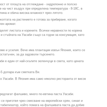
мост от площта на отглеждане - хидропонно и полско
 на чист въздух при определена температура - 8-18C, в
лина и обича висока влажност през лятото.
колтата на растението е готова за прибиране, когато
лен аромат.
тделят листата и корените. Всички неравности по корена
 и стъблата на Уасаби също са годни за консумация, като
еме и усилия. Вече има плантации извън Япония, които се
остатъчен, за да задоволи търсенето.
би е един от най-скъпите зеленчуци в света, като цената
-5 долара към сметката Ви.
ко Уасаби. В Япония има само няколко ресторанта от висок
предлагат фалшиво, много по-евтина паста Уасаби.
 се приготвя чрез смесване на европейски хрян, синап и
стабилизатор, който помага на фалшивата паста да добие