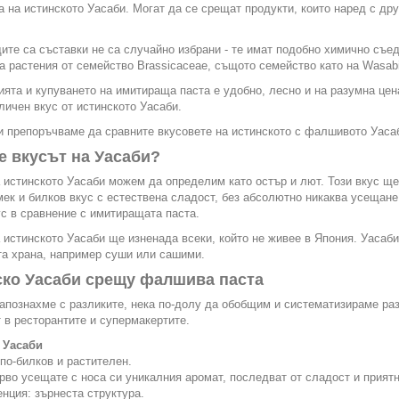
а на истинското Уасаби. Могат да се срещат продукти, които наред с дру
те са съставки не са случайно избрани - те имат подобно химично съед
а растения от семейство Brassicaceae, същото семейство като на Wasabi
ята и купуването на имитираща паста е удобно, лесно и на разумна цена
личен вкус от истинското Уасаби.
 препоръчваме да сравните вкусовете на истинското с фалшивото Уасаб
е вкусът на Уасаби?
 истинското Уасаби можем да определим като остър и лют. Този вкус ще
мек и билков вкус с естествена сладост, без абсолютно никаква усещане
ус в сравнение с имитиращата паста.
 истинското Уасаби ще изненада всеки, който не живее в Япония. Уасаби
а храна, например суши или сашими.
ско Уасаби срещу фалшива паста
апознахме с разликите, нека по-долу да обобщим и систематизираме раз
 в ресторантите и супермакертите.
 Уасаби
 по-билков и растителен.
ърво усещате с носа си уникалния аромат, последват от сладост и приятн
енция: зърнеста структура.