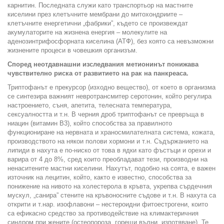
карнитин. Последната служи като транспортьор на мастните
киселини през клетъчните мембрани до митохондриите –
клетъчните енергетични „фабрики”, където се произвеждат
акумулаторите на жизнена енергия – молекулите на
аденозинтрифосфорната киселина (АТФ), без която са невъзможни
жизнените процеси в човешкия организъм.
Според неотдавнашни изследвания метионинът понижава
чувствително риска от развитието на рак на панкреаса.
Триптофанът е прекурсор (изходно вещество), от което в организма
се синтезира важният невротрансмитер серотонин, който регулира
настроението, съня, апетита, телесната температура,
сексуалността и т.н. В черния дроб триптофанът се превръща в
ниацин (витамин В3), който способства за правилното
функциониране на нервната и храносмилателната система, кожата,
производството на някои полови хормони и т.н. Съдържанието на
липиди в нахута е по-ниско от това в ядки като фъстъци и орехи и
варира от 4 до 8%, сред които преобладават тези, производни на
ненаситените мастни киселини. Нахутът, подобно на соята, е важен
източник на лецитин, който, както е известно, способства за
понижение на нивото на холестерола в кръвта, укрепва сърдечния
мускул, „санира” стените на кръвоносните съдове и т.н. В нахута са
открити и т.нар. изофлавони – нестероидни фитоестрогени, които
са ефикасно средство за противодействие на климактеричния
синдром при жените (остеопороза, горещи вълни, изпотяване). Те