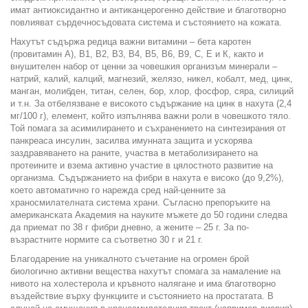
имат антиоксидантно и антиканцерогенно действие и благотворно
повлияват сърдечносъдовата система и състоянието на кожата.
Нахутът съдържа редица важни витамини – бета каротен
(провитамин А), В1, В2, В3, В4, В5, В6, В9, С, Е и К, както и
внушителен набор от ценни за човешкия организъм минерали –
натрий, калий, калций, магнезий, желязо, никел, кобалт, мед, цинк,
манган, молибден, титан, селен, бор, хлор, фосфор, сяра, силиций
и т.н. За отбелязване е високото съдържание на цинк в нахута (2,4
мг/100 г), елемент, който изпълнява важни роли в човешкото тяло.
Той помага за асимилирането и съхранението на синтезирания от
панкреаса инсулин, засилва имунната защита и ускорява
заздравяването на раните, участва в метаболизирането на
протеините и взема активно участие в цялостното развитие на
организма. Съдържанието на фибри в нахута е високо (до 9,2%),
което автоматично го нарежда сред най-ценните за
храносмилателната система храни. Съгласно препоръките на
американската Академия на науките мъжете до 50 години следва
да приемат по 38 г фибри дневно, а жените – 25 г. За по-
възрастните нормите са съответно 30 г и 21 г.
Благодарение на уникалното съчетание на огромен брой
биологично активни вещества нахутът спомага за намаление на
нивото на холестерола и кръвното налягане и има благотворно
въздействие върху функциите и състоянието на простатата. В