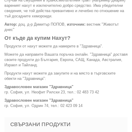
случай на смущения в храносмилателния тракт (например диария)
вареният нахут е изключително добро средство. Има убедителни
сведения, че той действа превантивно и лечебно по отношение на
тъй досадните хемороиди.
Автор:
доц. д-р Димитър ПОПОВ,
източник:
вестник "Животът
днес"
От къде да купим Нахут?
Продукти от нахут можете да намерите в "Здравница".
Можете да направите Вашата поръчка онлайн. "Здравница" доставя
своите продукти до България, Европа, САЩ, Канада, Австралия,
Израел и Тайланд.
Продукти нахут можете да закупите и на място в търговските
обекти на "Здравница":
Здравословен магазин "Здравница"
гр. София, ул. Неофит Рилски 23, тел.: 02 483 73 42
Здравословен магазин "Здравница"
гр. София, ул. Одрин 74, тел.: 02 423 09 14
СВЪРЗАНИ ПРОДУКТИ