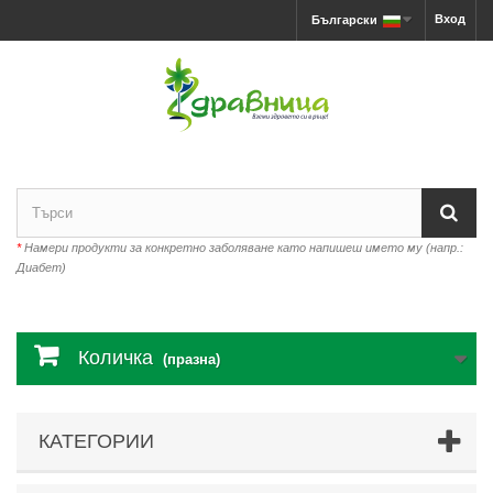
Вход
Български
*
Намери продукти за конкретно заболяване като напишеш името му (напр.:
Диабет)
Количка
(празна)
КАТЕГОРИИ