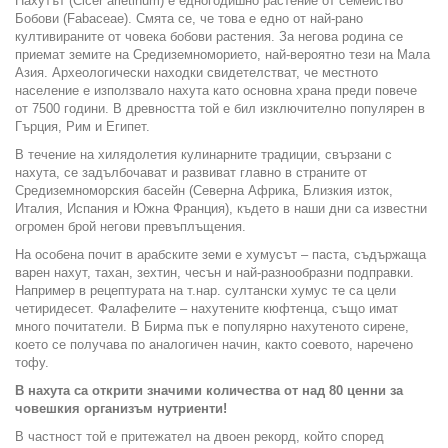
Нахутът (Cicer arietinum) е едногодишно растение от семейство
Бобови (Fabaceae). Смята се, че това е едно от най-рано
култивираните от човека бобови растения. За негова родина се
приемат земите на Средиземноморието, най-вероятно тези на Мала
Азия. Археологически находки свидетелстват, че местното
население е използвало нахута като основна храна преди повече
от 7500 години. В древността той е бил изключително популярен в
Гърция, Рим и Египет.
В течение на хилядолетия кулинарните традиции, свързани с
нахута, се задълбочават и развиват главно в страните от
Средиземноморския басейн (Северна Африка, Близкия изток,
Италия, Испания и Южна Франция), където в наши дни са известни
огромен брой негови превъплъщения.
На особена почит в арабските земи е хумусът – паста, съдържаща
варен нахут, тахан, зехтин, чесън и най-разнообразни подправки.
Например в рецептурата на т.нар. султански хумус те са цели
четиридесет. Фалафелите – нахутените кюфтенца, също имат
много почитатели. В Бирма пък е популярно нахутеното сирене,
което се получава по аналогичен начин, както соевото, наречено
тофу.
В нахута са открити значими количества от над 80 ценни за
човешкия организъм нутриенти!
В частност той е притежател на двоен рекорд, който според