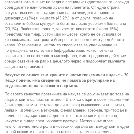
авторитетното мнение на редица специалистидиетолози го нарежда
сред десетте най-полезни храни на планетата. От една страна,
нахутът има високо съдържание на въглехидрати – моно- и
дизахариди (3%) и нишесте (43,2%), а от друга, подобно на
останалите бобови култури, е богат на лесно усвояеми белтъчини
(20,1%). Любопитен факт е, че част от нишестето (около 15%)
представлява т.нар. устойчиво нишесте, което не се усвоява от
храносмилателния тракт и безпрепятствено достига до дебелото
черво. Установено е, че там то способства за увеличаване на
популацията на полезните бифидобактерии, които потискат
развитието на патогенната микрофлора, имат предпазно действие
срещу развитие на рак на дебелото черво и подобряват имунната
защита на организма.
Нахутът се отнася към храните с нисък гликемичен индекс – 30.
Нещо повече, има сведения, че помага за регулиране на
съдържанието на глюкозата в кръвта.
По своето качество протеините на нахута се доближават до това на
яйцето, които са признат еталон. В тях са открити осем незаменими
(които организмът не може да синтезира) аминокиселини – лизин,
лейцин, изолейцин, метионин, фенилаланин, треонин, триптофан и
валин. По съдържание на две от тях – метионин и триптофан,
нахутът е лидер сред бобовите култури. Метионинът играе
изключително много роли в човешкия организъм, между които една
от най-важните е синтезата на магическата аминокиселина L-