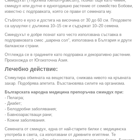
Сминдухът (Trigonella foenum-graecum), познат още като чимен,
сминдул или дулче e едногодишно растение от семейство Бобови,
известно с подправката, която се прави от семената му.
Стъблото е кухо и достига на височина от 30 до 60 см. Плодовете
са шушулки с дължина 10–15 см и съдържат 10–20 семена.
Сминдухът е добре познат като често използвана съставка в
подправковата смес „шарена сол“, използвана в България и други
балкански страни.
Отглежда се в градините като подправка и декоративно растение.
Произхожда от Югоизточна Азия.
Лечебно действие:
Стимулира обмяната на веществата, снижава нивото на кръвната
захар. Подобрява апетита. Възстановява силите на организма.
Българската народна медицина препоръчва сминдух при:
- Пелагра;
- Диабет;
- Белодробни заболявания;
- Бавнозарастващи рани;
- Кожни заболявания.
Семената от сминдух, една от най-старите билки с медицинска
употреба в света, са използвани от древните египтяни. Те