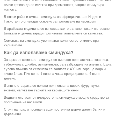
приготвяли чай с който облекчавали менструалната болка. Билката
обаче трябва да се избягва при бременност, защото стимулира
матката.
В някои райони смятат сминдуха за афродизиак, а в Индия и
Пакистан го оглеждат основно за прогонване на насекоми.
В арабската медицина се използва както външно, така и вътрешно.
Билката е ценена заради противовъзпалителните си качества.
Семената на сминдуха увеличават количеството мляко при
кърмачките.
Как да използваме сминдуха?
Запарка от семена от сминдух се пие още при настинка, кашлица,
туберкулоза, диабет, авитаминоза, за възбуждане на апетита. Една
супена лъжица от семената се заливат с 400 мл. гореща вода и
кисне 1 час. Пие се по 1 винена чаша преди хранене, 4 пъти
дневно.
Външно отварата се ползва при поява на циреи, фурункули,
екземи, напукване зърната на кърмещите жени.
Водният екстракт от плодовете на сминдуха е мощно средство за
прогонване на насекоми.
Стрит на прах и посипан върху постелята държи далеч бълхи и
дървеници.