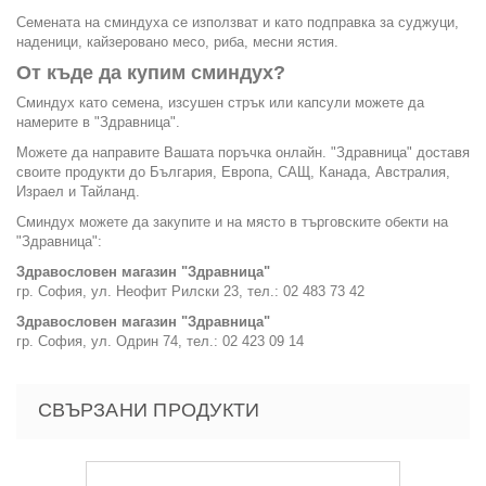
Семената на сминдуха се използват и като подправка за суджуци,
наденици, кайзеровано месо, риба, месни ястия.
От къде да купим сминдух?
Сминдух като семена, изсушен стрък или капсули можете да
намерите в "Здравница".
Можете да направите Вашата поръчка онлайн. "Здравница" доставя
своите продукти до България, Европа, САЩ, Канада, Австралия,
Израел и Тайланд.
Сминдух можете да закупите и на място в търговските обекти на
"Здравница":
Здравословен магазин "Здравница"
гр. София, ул. Неофит Рилски 23, тел.: 02 483 73 42
Здравословен магазин "Здравница"
гр. София, ул. Одрин 74, тел.: 02 423 09 14
СВЪРЗАНИ ПРОДУКТИ