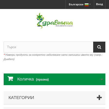
Вход
Български
*
Намери продукти за конкретно заболяване като напишеш името му (напр.:
Диабет)
Количка
(празна)
КАТЕГОРИИ