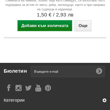
Семената на чимена, познат още като сминдух, се използват като
подправка за ястия от месо, риба, зеленцуци, както и при направа
на суджуци и наденици.
1,50 €
/ 2,93 лв
Добави към количката
Още
Бюлетин
Категории