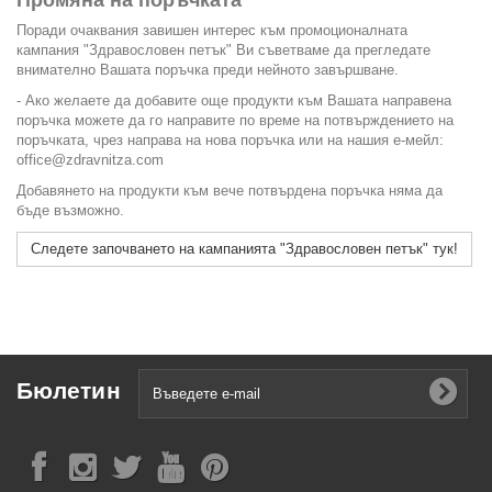
Поради очаквания завишен интерес към промоционалната
кампания "Здравословен петък" Ви съветваме да прегледате
внимателно Вашата поръчка преди нейното завършване.
- Ако желаете да добавите още продукти към Вашата направена
поръчка можете да го направите по време на потвърждението на
поръчката, чрез направа на нова поръчка или на нашия е-мейл:
office@zdravnitza.com
Добавянето на продукти към вече потвърдена поръчка няма да
бъде възможно.
Следете започването на кампанията "Здравословен петък" тук!
Бюлетин