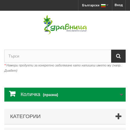
Вход
Български
*
Намери продукти за конкретно заболяване като напишеш името му (напр.:
Диабет)
Количка
(празна)
КАТЕГОРИИ