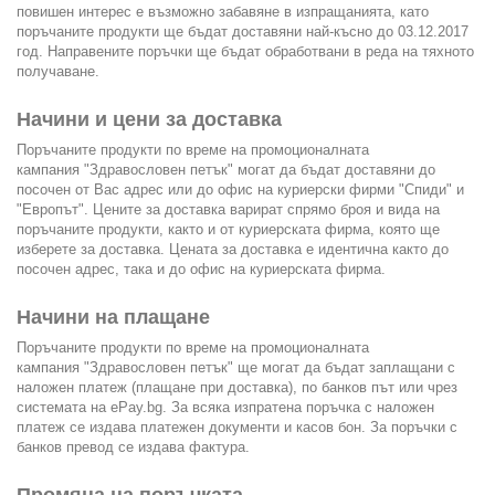
повишен интерес е възможно забавяне в изпращанията, като
поръчаните продукти ще бъдат доставяни най-късно до 03.12.2017
год. Направените поръчки ще бъдат обработвани в реда на тяхното
получаване.
Начини и цени за доставка
Поръчаните продукти по време на промоционалната
кампания "Здравословен петък" могат да бъдат доставяни до
посочен от Вас адрес или до офис на куриерски фирми "Спиди" и
"Европът". Цените за доставка варират спрямо броя и вида на
поръчаните продукти, както и от куриерската фирма, която ще
изберете за доставка. Цената за доставка е идентична както до
посочен адрес, така и до офис на куриерската фирма.
Начини на плащане
Поръчаните продукти по време на промоционалната
кампания "Здравословен петък" ще могат да бъдат заплащани с
наложен платеж (плащане при доставка), по банков път или чрез
системата на ePay.bg. За всяка изпратена поръчка с наложен
платеж се издава платежен документи и касов бон. За поръчки с
банков превод се издава фактура.
Промяна на поръчката