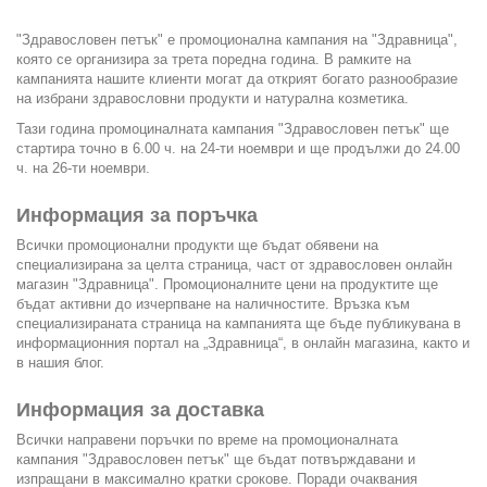
"Здравословен петък" е промоционална кампания на "Здравница",
която се организира за трета поредна година. В рамките на
кампанията нашите клиенти могат да открият богато разнообразие
на избрани здравословни продукти и натурална козметика.
Тази година промоциналната кампания "Здравословен петък" ще
стартира точно в 6.00 ч. на 24-ти ноември и ще продължи до 24.00
ч. на 26-ти ноември.
Информация за поръчка
Всички промоционални продукти ще бъдат обявени на
специализирана за целта страница, част от здравословен онлайн
магазин "Здравница". Промоционалните цени на продуктите ще
бъдат активни до изчерпване на наличностите. Връзка към
специализираната страница на кампанията ще бъде публикувана в
информационния портал на „Здравница“
, в
онлайн магазина
, както и
в нашия
блог
.
Информация за доставка
Всички направени поръчки по време на промоционалната
кампания "Здравословен петък" ще бъдат потвърждавани и
изпращани в максимално кратки срокове. Поради очаквания