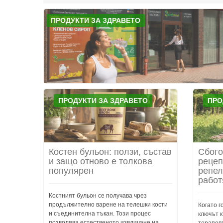
ПРОДУКТИ ЗА ЗДРАВЕТО
ПРОДУКТИ ЗА ЗДРАВЕТО
ПРО
Костен бульон: ползи, състав
Сбого
и защо отново е толкова
рецеп
популярен
репел
работ
Костният бульон се получава чрез
продължително варене на телешки кости
Когато г
и съединителна тъкан. Този процес
ключът к
позволява естественото извличане на