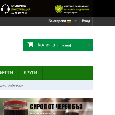
Български
Вход
Количка
(празна)
ФЕРТИ
ДРУГИ
 дистрибутори