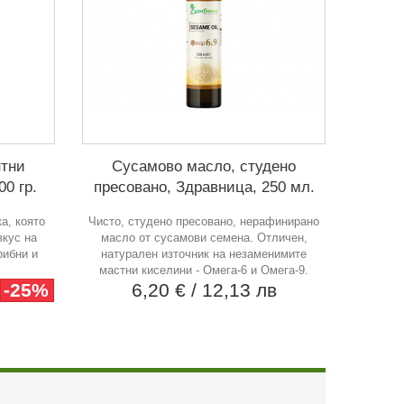
нтни
Сусамово масло, студено
0 гр.
пресовано, Здравница, 250 мл.
а, която
Чисто, студено пресовано, нерафинирано
вкус на
масло от сусамови семена. Отличен,
рибни и
натурален източник на незаменимите
мастни киселини - Омега-6 и Омега-9.
-25%
6,20 €
/ 12,13 лв