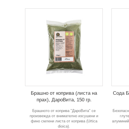
Брашно от коприва (листа на
Сода Б
прах), ДароВита, 150 гр.
Брашното от коприва "ДароВита" се
Безопасн
произвежда от внимателно изсушени и
глут
фино смлени листа от коприва (Urtica
алуминий
dioica).