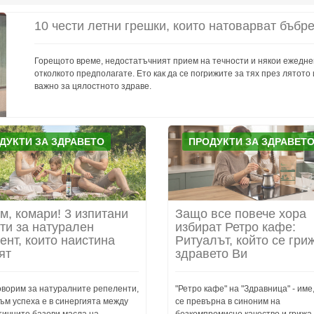
10 чести летни грешки, които натоварват бъбр
Горещото време, недостатъчният прием на течности и някои ежедне
отколкото предполагате. Ето как да се погрижите за тях през лятот
важно за цялостното здраве.
ДУКТИ ЗА ЗДРАВЕТО
ПРОДУКТИ ЗА ЗДРАВЕТ
м, комари! 3 изпитани
Защо все повече хора
ти за натурален
избират Ретро кафе:
ент, които наистина
Ритуалът, който се гри
ят
здравето Ви
оворим за натуралните репеленти,
"Ретро кафе" на "Здравница" - име
ъм успеха е в синергията между
се превърна в синоним на