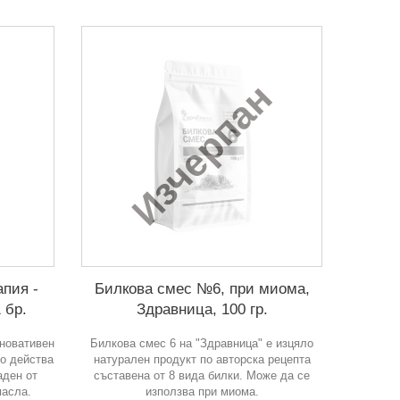
Изчерпан
пия -
Билкова смес №6, при миома,
 бр.
Здравница, 100 гр.
новативен
Билкова смес 6 на "Здравница" е изцяло
то действа
натурален продукт по авторска рецепта
аден от
съставена от 8 вида билки. Може да се
масла.
използва при миома.