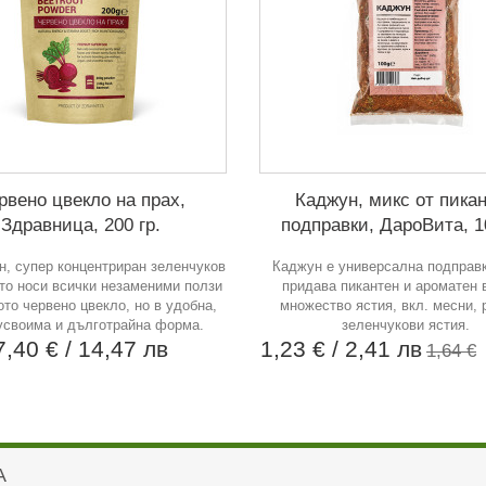
рвено цвекло на прах,
Каджун, микс от пика
Здравница, 200 гр.
подправки, ДароВита, 10
н, супер концентриран зеленчуков
Каджун е универсална подправк
йто носи всички незаменими ползи
придава пикантен и ароматен 
то червено цвекло, но в удобна,
множество ястия, вкл. месни, 
усвоима и дълготрайна форма.
зеленчукови ястия.
7,40 €
/ 14,47 лв
1,23 €
/ 2,41 лв
1,64 €
А