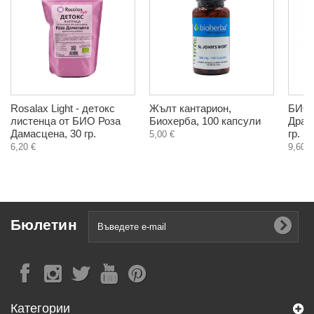
Rosalax Light - детокс
Жълт кантарион,
БИО 
листенца от БИО Роза
Биохерба, 100 капсули
Драг
Дамасцена, 30 гр.
гр.
5,00 €
6,20 €
9,60 €
Бюлетин
Категории