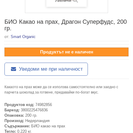
Увеличи
БИО Какао на прах, Драгон Суперфудс, 200
гр.
от:
Smart Organic
Продуктът не е наличен
Уведоми ме при наличност
Какаото на прах може да се използва самостоятелно или заедно с
парчета шоколад за готвене, придавайки по-богат вкус.
Продуктов код:
74982856
Баркод:
3800225476836
Опаковка:
200 гр.
Произход:
Нидерландия
Съдържание:
БИО какао на прах
Тегло:
0.220 кг.