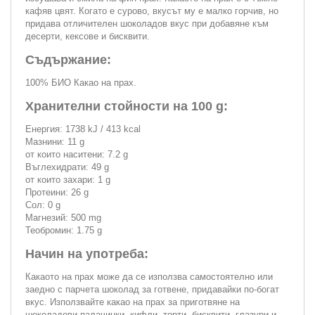
кафяв цвят. Когато е сурово, вкусът му е малко горчив, но
придава отличителен шоколадов вкус при добавяне към
десерти, кексове и бисквити.
Съдържание:
100% БИО Какао на прах.
Хранителни стойности на 100 g:
Енергия: 1738 kJ / 413 kcal
Мазнини: 11 g
от които наситени: 7.2 g
Въглехидрати: 49 g
от които захари: 1 g
Протеини: 26 g
Сол: 0 g
Магнезий: 500 mg
Теобромин: 1.75 g
Начин на употреба:
Какаото на прах може да се използва самостоятелно или
заедно с парчета шоколад за готвене, придавайки по-богат
вкус. Използвайте какао на прах за приготвяне на
шоколадови палачинки, кифли, торти, бисквити, глазури и