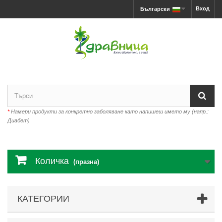
Вход
Български
*
Намери продукти за конкретно заболяване като напишеш името му (напр.:
Диабет)
Количка
(празна)
КАТЕГОРИИ