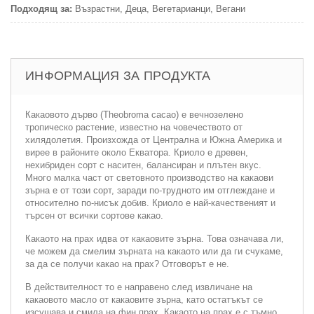
Подходящ за:
Възрастни, Деца, Вегетарианци, Вегани
ИНФОРМАЦИЯ ЗА ПРОДУКТА
Какаовото дърво (Theobroma cacao) e вечнозелено
тропическо растение, известно на човечеството от
хилядолетия. Произхожда от Централна и Южна Америка и
вирее в районите около Екватора. Криоло е древен,
нехибриден сорт с наситен, балансиран и плътен вкус.
Много малка част от световното производство на какаови
зърна е от този сорт, заради по-трудното им отглеждане и
относително по-нисък добив. Криоло е най-качественият и
търсен от всички сортове какао.
Какаото на прах идва от какаовите зърна. Това означава ли,
че можем да смелим зърната на какаото или да ги счукаме,
за да се получи какао на прах? Отговорът е не.
В действителност то е направено след извличане на
какаовото масло от какаовите зърна, като остатъкът се
изсушава и смила на фин прах. Какаото на прах е с тъмно