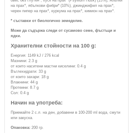
овес без глутен*, хуск на прах* (Psyllium Husk) (15%), ябълки
на прах*, ябълкови фибри* (10%), джинджифил на прах*,
черен пипер на прах*, куркума на прах*, кимион на прах*.
* съставки от биологично земеделие.
Може да съдържа следи от сусамово семе, фъстъци и
ядки.
Хранителни стойности на 100 g:
Енергия: 1149 kJ / 276 kcal
Мазнини: 2.3 g
от които наситени мастни киселини: 0.4 g
Въглехидрати: 33 g
от които захари: 18 g
Влакнини: 44 g
Протеини: 8.7 g
Сол: 0.4 g
Начин на употреба:
Приемайте 2 с.л. на ден, добавени в 100-200 ml вода, смути
или закуска.
Опаковка:
200 гр.