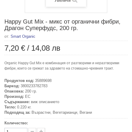
Увеличи
Happy Gut Mix - микс от органични фибри,
Драгон Суперфудс, 200 гр.
от:
Smart Organic
7,20 €
/
14,08 лв
Organic Happy Gut Mix е комбинация от разтворими и неразтворими
фибри, които се грижат за здравето на стомашно-чревния тракт.
Продуктов код:
35889698
Баркод:
3800233782783
Опаковка:
200 гр.
Произход:
ЕС
Съдържание:
виж описанието
Тегло:
0.220 кг.
Подходящ за:
Възрастни, Вегетарианци, Вегани
Количество: