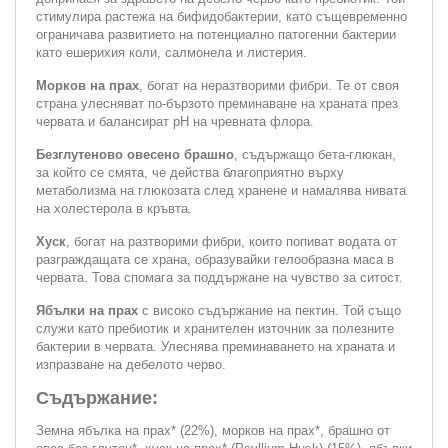
стимулира растежа на бифидобактерии, като същевременно
ограничава развитието на потенциално патогенни бактерии
като ешерихия коли, салмонела и листерия.
Морков на прах
, богат на неразтворими фибри. Те от своя
страна улесняват по-бързото преминаване на храната през
червата и балансират pH на чревната флора.
Безглутеново овесено брашно
, съдържащо бета-глюкан,
за който се смята, че действа благоприятно върху
метаболизма на глюкозата след хранене и намалява нивата
на холестерола в кръвта.
Хуск
, богат на разтворими фибри, които попиват водата от
разграждащата се храна, образувайки гелообразна маса в
червата. Това спомага за поддържане на чувство за ситост.
Ябълки на прах
с високо съдържание на пектин. Той също
служи като пребиотик и хранителен източник за полезните
бактерии в червата. Улеснява преминаването на храната и
изпразване на дебелото черво.
Съдържание:
Земна ябълка на прах* (22%), морков на прах*, брашно от