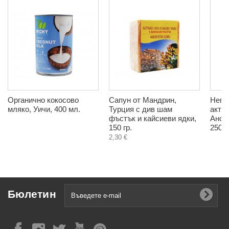
Органично кокосово
Сапун от Мандрин,
Непо
мляко, Уичи, 400 мл.
Турция с див шам
акти
фъстък и кайсиеви ядки,
Ансе
150 гр.
250 г
2,30 €
Бюлетин