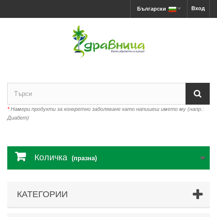
Вход
Български
*
Намери продукти за конкретно заболяване като напишеш името му (напр.:
Диабет)
Количка
(празна)
КАТЕГОРИИ