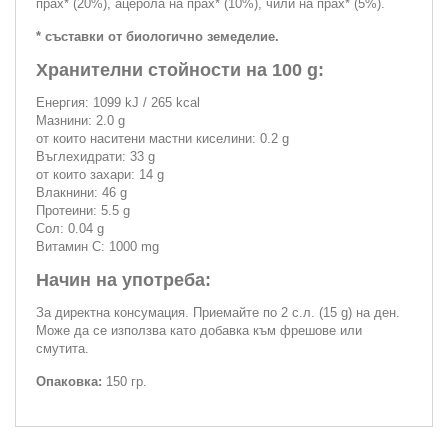
прах* (20%), ацерола на прах* (10%), чили на прах* (5%).
* съставки от биологично земеделие.
Хранителни стойности на 100 g:
Енергия: 1099 kJ / 265 kcal
Мазнини: 2.0 g
от които наситени мастни киселини: 0.2 g
Въглехидрати: 33 g
от които захари: 14 g
Влакнини: 46 g
Протеини: 5.5 g
Сол: 0.04 g
Витамин С: 1000 mg
Начин на употреба:
За директна консумация. Приемайте по 2 с.л. (15 g) на ден.
Може да се използва като добавка към фрешове или
смутита.
Опаковка:
150 гр.