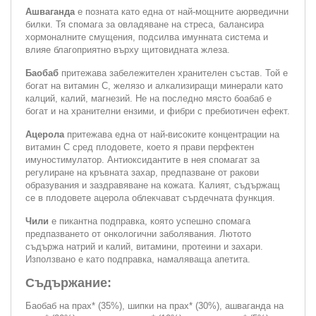
Ашваганда
е позната като една от най-мощните аюрведични
билки. Тя спомага за овладяване на стреса, балансира
хормоналните смущения, подсилва имунната система и
влияе благоприятно върху щитовидната жлеза.
Баобаб
притежава забележителен хранителен състав. Той е
богат на витамин C, желязо и алкализиращи минерали като
калций, калий, магнезий. Не на последно място боабаб е
богат и на хранителни ензими, и фибри с пребиотичен ефект.
Ацерола
притежава една от най-високите концентрации на
витамин С сред плодовете, което я прави перфектен
имуностимулатор. Антиоксидантите в нея спомагат за
регулиране на кръвната захар, предпазване от ракови
образувания и заздравяване на кожата. Калият, съдържащ
се в плодовете ацерола облекчават сърдечната функция.
Чили
е пикантна подправка, която успешно спомага
предпазването от онкологични заболявания. Лютото
съдържа натрий и калий, витамини, протеини и захари.
Използвано е като подправка, намаляваща апетита.
Съдържание:
Баобаб на прах* (35%), шипки на прах* (30%), ашваганда на