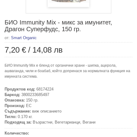
Увеличи
БИО Immunity Mix - микс за имунитет,
Драгон Суперфудс, 150 гр.
от:
Smart Organic
7,20 €
/
14,08 лв
БИО Immunity Mix е бленд от органични храни - шипка, ацерола,
ашваганда, чили и боабаб, който допринася за нормалната функция на
имунната система.
Продуктов код:
68174224
Баркод:
3800233685497
Опаковка:
150 гр.
Произход:
ЕС
Съдържание:
виж описанието
Тегло:
0.170 кг.
Подходящ за:
Възрастни, Вегетарианци, Вегани
Количество: