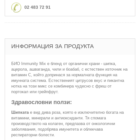
02 483 72 91
ИНФОРМАЦИЯ ЗА ПРОДУКТА
БИО Immunity Mix е бленд от органични храни - шипка,
ацерола, ашваганда, чили и боабаб, с естествен източник на
витамин С, който допринася за нормалната функция на
имунната система. Естественият цитрусов вкус и пикантна
нотка на този микс се комбинира чудесно с фреш от
портокал или грейпфрут.
Здравословни ползи:
Шипката
е вид дива роза, която е изключително богата на
витамини, минерали и антиоксиданти. Тя спомага
производството на колаген, предпазва от онкологични
заболявания, подобрява имунитета и облекчава
респираторни болести.