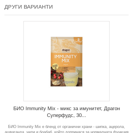
ДРУГИ ВАРИАНТИ
БИО Immunity Mix - микс за имунитет, Драгон
Суперфудс, 30...
БИО Immunity Mix е бленд от органични храни - шипка, ацерола,
ашваганда, чили и боабаб, който допринася за нормалната функция