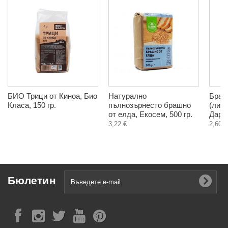
БИО Трици от Киноа, Био
Натурално
Браш
Класа, 150 гр.
пълнозърнесто брашно
(лист
от елда, Екосем, 500 гр.
ДароВ
3,22 €
2,60 €
Бюлетин