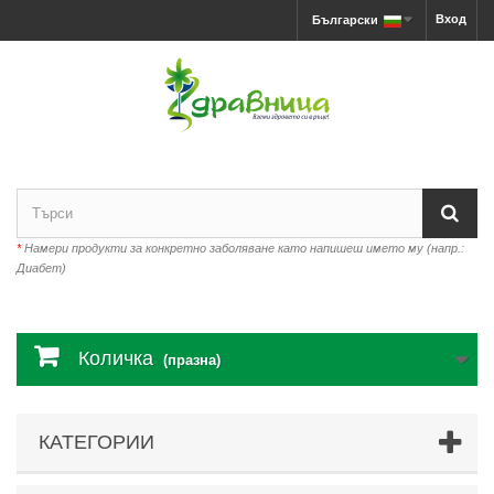
Вход
Български
*
Намери продукти за конкретно заболяване като напишеш името му (напр.:
Диабет)
Количка
(празна)
КАТЕГОРИИ