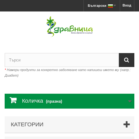
Вход
Български
*
Намери продукти за конкретно заболяване като напишеш името му (напр.:
Диабет)
Количка
(празна)
КАТЕГОРИИ