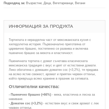
Подходящ за:
Възрастни, Деца, Вегетарианци, Вегани
ИНФОРМАЦИЯ ЗА ПРОДУКТА
Тортилата е неразделна част от мексиканската кухня с
хилядолетна история. Първоначално приготвяна от
царевично брашно, постепенно се развива и включва
пшенично брашно за мекота и еластичност.
Пшеничната тортила с домат съчетава класическата
мексиканска традиция с вкус и цвят от естествени домати.
Леко обогатена с домашен доматен сос (≈3,2%), тя придава
на всяко ястие свежест, аромат и приятен червен оттенък,
който превръща всяко хранене в празник за сетивата.
Отличителни качества:
- Пшенично брашно (≈66%)
- мека, еластична и лесна за
навиване.
- Доматен сос (≈3,2%)
- естествен вкус и свеж аромат с лек
червен оттенък.