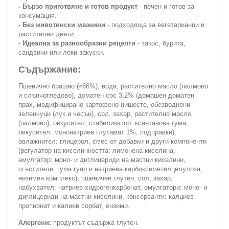
- Бързо приготвяне и готов продукт
- печен и готов за
консумация.
- Без животински мазнини
- подходяща за вегетарианци и
растителни диети.
- Идеална за разнообразни рецепти
- такос, бурита,
сандвичи или леки закуски.
Съдържание:
Пшенично брашно (≈66%), вода, растително масло (палмово
и слънчогледово), доматен сос 3,2% (домашен доматен
прах, модифицирано картофено нишесте, обезводнени
зеленчуци (лук и чесън), сол, захар, растително масло
(палмово), овкусител, стабилизатор: ксантанова гума,
овкусител: мононатриев глутамат 1%, подправки),
овлажнител: глицерол, смес от добавки и други компоненти
(регулатор на киселинността: лимонена киселина,
емулгатор: моно- и диглицериди на мастни киселини,
сгъстители: гума гуар и натриева карбоксиметилцелулоза,
ензимен комплекс), пшеничен глутен, сол, захар,
набухвател: натриев хидрогенкарбонат, емулгатори: моно- и
диглицериди на мастни киселини, консерванти: калциев
пропионат и калиев сорбат, ензими.
Алергени:
продуктът съдържа глутен.