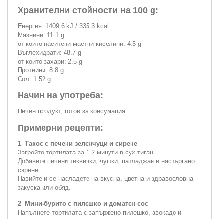
Хранителни стойности на 100 g:
Енергия: 1409.6 kJ / 335.3 kcal
Мазнини: 11.1 g
от които наситени мастни киселини: 4.5 g
Въглехидрати: 48.7 g
от които захари: 2.5 g
Протеини: 8.8 g
Сол: 1.52 g
Начин на употреба:
Печен продукт, готов за консумация.
Примерни рецепти:
1. Такос с печени зеленчуци и сирене
Загрейте тортилата за 1-2 минути в сух тиган.
Добавете печени тиквички, чушки, патладжан и настъргано
сирене.
Навийте и се насладете на вкусна, цветна и здравословна
закуска или обяд.
2. Мини-бурито с пилешко и доматен сос
Напълнете тортилата с запържено пилешко, авокадо и