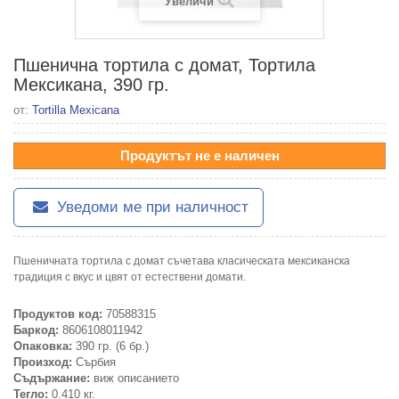
Увеличи
Пшенична тортила с домат, Тортила
Мексикана, 390 гр.
от:
Tortilla Mexicana
Продуктът не е наличен
Уведоми ме при наличност
Пшеничната тортила с домат съчетава класическата мексиканска
традиция с вкус и цвят от естествени домати.
Продуктов код:
70588315
Баркод:
8606108011942
Опаковка:
390 гр. (6 бр.)
Произход:
Сърбия
Съдържание:
виж описанието
Тегло:
0.410 кг.